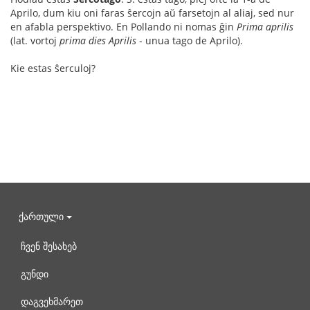
Aprilo, dum kiu oni faras ŝercojn aŭ farsetojn al aliaj, sed nur
en afabla perspektivo. En Pollando ni nomas ĝin
Prima aprilis
(lat. vortoj
prima dies Aprilis
- unua tago de Aprilo).
Kie estas ŝerculoj?
ქართული
ჩვენ შესახებ
გუნდი
დაგვეხმარეთ