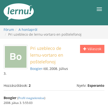
Tartalom
Men
Fórum
A honlapról
Pri uzebleco de lernu-vortaro en poŝtelefonoj
Pri uzebleco de
Válaszok
lernu-vortaro en
poŝtelefonoj
Boogier
-tól, 2008. július
3.
Hozzászólások:
2
Nyelv:
Esperanto
Boogier
(
Profil megtekintése
)
2008. július 3. 5:55:03