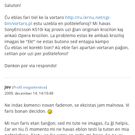
Saluton!
Ĉu eblas fari tiel ke la vortaro
http://ru.lernu.net/cgi-
bin/vortaro.pl
estu uzebla en poŝtelefonoj? Mi havas
SonyEricsson K510i kaj provis uzi ĝian originan krozilon kaj
ankaŭ Opera krozilon. La problemo estas ke ambaŭ kroziloj
imagas ke "Ek!" ne estas butono sed entajpa kampo
Ĉu eblas iel korekti tion? Aŭ eble fari apartan vortaran paĝon,
celitan por uzi per poŝtelefono?
Dankon por via respondo!
Jev
(
Profil megtekintése
)
2009. december 14. 14:19:48
Ne indas komenci novan fadenon, se ekzistas jam malnova. Vi
faris bonan decidon.
Mi nun faris etan ŝanĝon, sed mi tute ne imagas, ĉu ĝi helpis,
ĉar en tiu ĉi momento mi ne havas eblon testi la tuton en mia