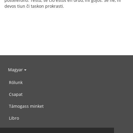
poŝtelefono. Testu, se ĉio estos en ordo, mi ĝojos. Se ne, ni
devos tiun ĉi taskon prokrasti.
Magyar
Rólunk
Csapat
Támogass minket
Libro
Adatvédelem