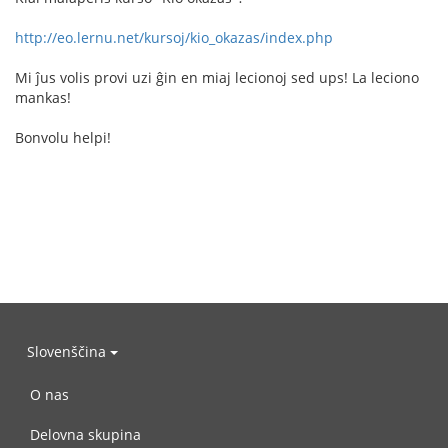
http://eo.lernu.net/kursoj/kio_okazas/index.php
Mi ĵus volis provi uzi ĝin en miaj lecionoj sed ups! La leciono
mankas!
Bonvolu helpi!
Slovenščina
O nas
Delovna skupina