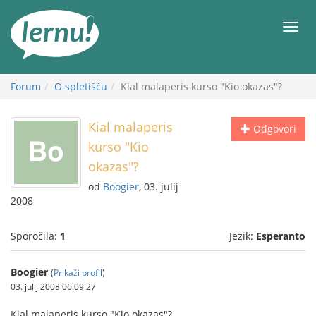
K
vsebini
Meni
Forum
O spletišču
Kial malaperis kurso "Kio okazas"?
Kial malaperis
Odgovori
kurso "Kio
okazas"?
od
Boogier
, 03. julij
2008
Sporočila:
1
Jezik:
Esperanto
Boogier
(
Prikaži profil
)
03. julij 2008 06:09:27
Kial malaperis kurso "Kio okazas"?