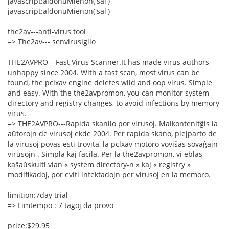
javascript:aldonuMienon('sal')
javascript:aldonuMienon('sal')
the2av---anti-virus tool
=> The2av--- senvirusigilo
THE2AVPRO---Fast Virus Scanner.It has made virus authors
unhappy since 2004. With a fast scan, most virus can be
found, the pclxav engine deletes wild and oop virus. Simple
and easy. With the the2avpromon, you can monitor system
directory and registry changes, to avoid infections by memory
virus.
=> THE2AVPRO---Rapida skanilo por virusoj. Malkontenitĝis la
aŭtorojn de virusoj ekde 2004. Per rapida skano, plejparto de
la virusoj povas esti trovita, la pclxav motoro voviŝas sovaĝajn
virusojn . Simpla kaj facila. Per la the2avpromon, vi eblas
kaŝaŭskulti vian « system directory-n » kaj « registry »
modifikadoj, por eviti infektadojn per virusoj en la memoro.
limition:7day trial
=> Limtempo : 7 tagoj da provo
price:$29.95