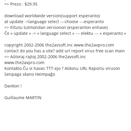
=> Prezo : $29.95
download worldwide version(support esperanto)
at update ->language select ---choose ---esperanto
=> Elŝutu tutmondan versionon (esperanton enhave)
Ĉe « update » -> « language select » --- elektu --- « esperanto »
copyright 2002-2006 the2avsoft.inc www.the2avpro.com
contact do you has a site? add url report virus free scan main
=> Aŭtoraj rajtoj 2002-2006 the2avsoft.inc
www.the2avpro.com
Kontakto Ĉu vi havas TTT-ejo ? Aldonu URL Raportu viruson
Senpaga skano Heimpaĝo
Dankon !
Guillaume MARTIN