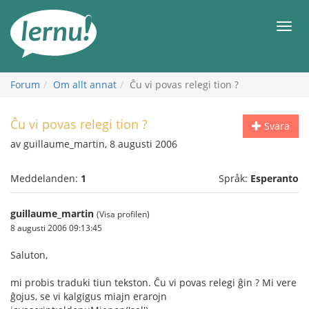
Till
sidans
Meny
innehåll
Forum
Om allt annat
Ĉu vi povas relegi tion ?
Ĉu vi povas relegi tion ?
Svara
av guillaume_martin, 8 augusti 2006
Meddelanden:
1
Språk:
Esperanto
guillaume_martin
(Visa profilen)
8 augusti 2006 09:13:45
Saluton,
mi probis traduki tiun tekston. Ĉu vi povas relegi ĝin ? Mi vere
ĝojus, se vi kalgigus miajn erarojn