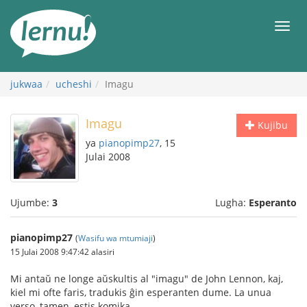
Kwa
maudhui
orod
jukwaa
ucheshi
Imagu
Imagu
Kujibu
ya
pianopimp27
, 15
Julai 2008
Ujumbe:
3
Lugha:
Esperanto
pianopimp27
(
Wasifu wa mtumiaji
)
15 Julai 2008 9:47:42 alasiri
Mi antaŭ ne longe aŭskultis al "imagu" de John Lennon, kaj,
kiel mi ofte faris, tradukis ĝin esperanten dume. La unua
verso, tamen, estis komika.