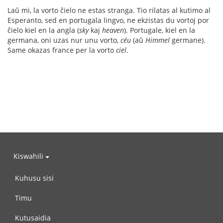
Laŭ mi, la vorto ĉielo ne estas stranga. Tio rilatas al kutimo al
Esperanto, sed en portugala lingvo, ne ekzistas du vortoj por
ĉielo kiel en la angla (
sky
kaj
heaven
). Portugale, kiel en la
germana, oni uzas nur unu vorto,
céu
(aŭ
Himmel
germane).
Same okazas france per la vorto
ciel
.
Kiswahili
Kuhusu sisi
Timu
Kutusaidia