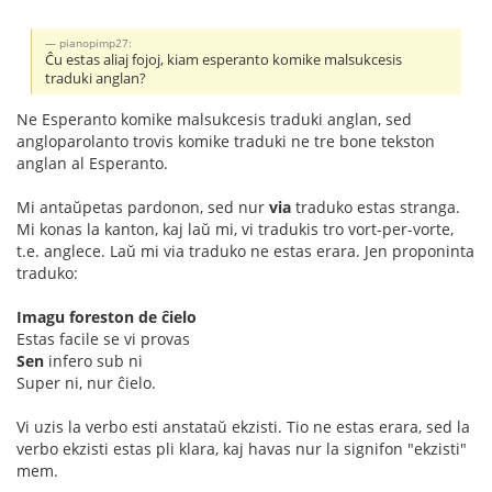
pianopimp27:
Ĉu estas aliaj fojoj, kiam esperanto komike malsukcesis
traduki anglan?
Ne Esperanto komike malsukcesis traduki anglan, sed
angloparolanto trovis komike traduki ne tre bone tekston
anglan al Esperanto.
Mi antaŭpetas pardonon, sed nur
via
traduko estas stranga.
Mi konas la kanton, kaj laŭ mi, vi tradukis tro vort-per-vorte,
t.e. anglece. Laŭ mi via traduko ne estas erara. Jen proponinta
traduko:
Imagu foreston de ĉielo
Estas facile se vi provas
Sen
infero sub ni
Super ni, nur ĉielo.
Vi uzis la verbo esti anstataŭ ekzisti. Tio ne estas erara, sed la
verbo ekzisti estas pli klara, kaj havas nur la signifon "ekzisti"
mem.