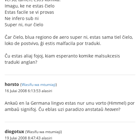
Imagu, ke ne estas ĉielo
Estas facile se vi provas
Ne infero sub ni
Super ni, nur ĉielo
Ĉar ĉielo, blua regiono de aero super ni, estas sama tiel ĉielo,
loko de postvivo, ĝi estis malfacila por traduki.
Ĉu estas aliaj fojoj, kiam esperanto komike malsukcesis
traduki anglan?
horsto
(
Wasifu wa mtumiaji
)
16 Julai 2008 6:13:53 alasiri
Ankaŭ en la Germana lingvo estas nur unu vorto (Himmel) por
ambaŭ signifoj. Ĉu eblas uzi paradizo anstataŭ
heaven
?
diogotux
(Wasifu wa mtumiaji)
19 Julai 2008 8:47:43 alasiri