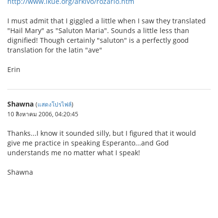
http://www.ikue.org/arkivo/rozario.htm
I must admit that I giggled a little when I saw they translated
"Hail Mary" as "Saluton Maria". Sounds a little less than
dignified! Though certainly "saluton" is a perfectly good
translation for the latin "ave"
Erin
Shawna
(
แสดงโปรไฟล์
)
10 สิงหาคม 2006, 04:20:45
Thanks...I know it sounded silly, but I figured that it would
give me practice in speaking Esperanto...and God
understands me no matter what I speak!
Shawna