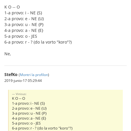
K O -- O
1-a provo: i - NE {S}
2-a provo: e - NE {U}
3-a provo: u - NE {P}
4-a provo: a - NE {E}
5-a provo: o - JES
6-a provo: r - ? (do la vorto "koro"?)
Ne,
StefKo
(
Montri la profilon
)
2019-junio-17 05:29:44
Vinisus:
K O -- O
1-a provo: i - NE {S}
2-a provo: e - NE {U}
3-a provo: u - NE {P}
4-a provo: a - NE {E}
5-a provo: o - JES
6-a provo: r - ? (do la vorto "koro"?)