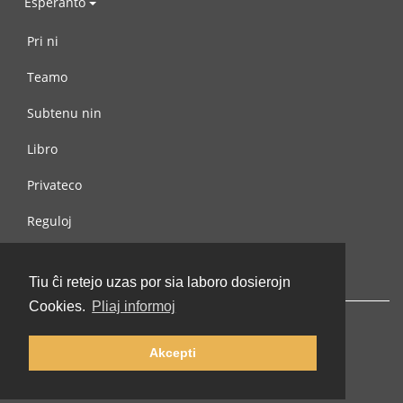
Esperanto
Pri ni
Teamo
Subtenu nin
Libro
Privateco
Reguloj
Kontaktu nin
Tiu ĉi retejo uzas por sia laboro dosierojn
Cookies.
Pliaj informoj
Akcepti
© 2002-2026 lernu.net |
Impressum