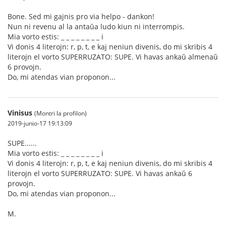
Bone. Sed mi gajnis pro via helpo - dankon!
Nun ni revenu al la antaŭa ludo kiun ni interrompis.
Mia vorto estis: _ _ _ _ _ _ _ _ i
Vi donis 4 literojn: r, p, t, e kaj neniun divenis, do mi skribis 4
literojn el vorto SUPERRUZATO: SUPE. Vi havas ankaŭ almenaŭ
6 provojn.
Do, mi atendas vian proponon...
Vinisus
(Montri la profilon)
2019-junio-17 19:13:09
SUPE......
Mia vorto estis: _ _ _ _ _ _ _ _ i
Vi donis 4 literojn: r, p, t, e kaj neniun divenis, do mi skribis 4
literojn el vorto SUPERRUZATO: SUPE. Vi havas ankaŭ 6
provojn.
Do, mi atendas vian proponon...
M.