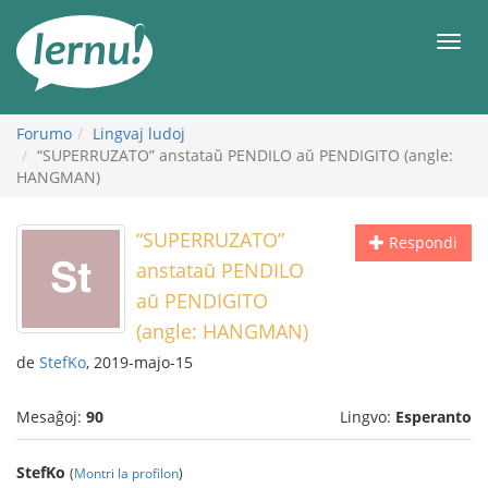
Al
la
Men
enhavo
Forumo
Lingvaj ludoj
“SUPERRUZATO” anstataŭ PENDILO aŭ PENDIGITO (angle:
HANGMAN)
“SUPERRUZATO”
Respondi
anstataŭ PENDILO
aŭ PENDIGITO
(angle: HANGMAN)
de
StefKo
, 2019-majo-15
Mesaĝoj:
90
Lingvo:
Esperanto
StefKo
(
Montri la profilon
)