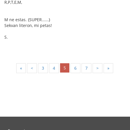
R,P,T,E,M,
M ne estas. {SUPER......}
Sekvan literon, mi petas!
S.
5
«
<
3
4
6
7
>
»