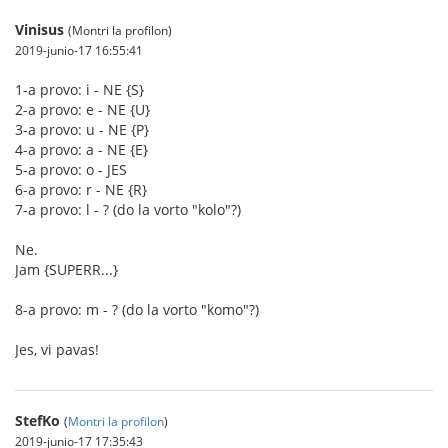
Vinisus
(Montri la profilon)
2019-junio-17 16:55:41
1-a provo: i - NE {S}
2-a provo: e - NE {U}
3-a provo: u - NE {P}
4-a provo: a - NE {E}
5-a provo: o - JES
6-a provo: r - NE {R}
7-a provo: l - ? (do la vorto "kolo"?)
Ne.
Jam {SUPERR...}
8-a provo: m - ? (do la vorto "komo"?)
Jes, vi pavas!
StefKo
(
Montri la profilon
)
2019-junio-17 17:35:43