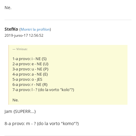
Ne.
StefKo
(
Montri la profilon
)
2019-junio-17 12:56:52
Vinisus:
1-a provo: i - NE {S}
2-a provo: e - NE {U}
3-a provo: u - NE {P}
4-a provo: a - NE {E}
5-a provo: o - JES
6-a provo: r - NE {R}
7-a provo: l - ? (do la vorto "kolo"?)
Ne.
Jam {SUPERR...}
8-a provo: m - ? (do la vorto "komo"?)