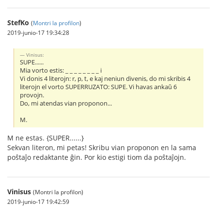
StefKo
(
Montri la profilon
)
2019-junio-17 19:34:28
Vinisus:
SUPE......
Mia vorto estis: _ _ _ _ _ _ _ _ i
Vi donis 4 literojn: r, p, t, e kaj neniun divenis, do mi skribis 4
literojn el vorto SUPERRUZATO: SUPE. Vi havas ankaŭ 6
provojn.
Do, mi atendas vian proponon...
M.
M ne estas. {SUPER......}
Sekvan literon, mi petas! Skribu vian proponon en la sama
poŝtaĵo redaktante ĝin. Por kio estigi tiom da poŝtaĵojn.
Vinisus
(Montri la profilon)
2019-junio-17 19:42:59