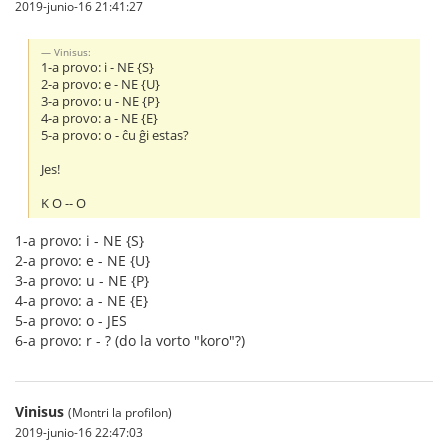
2019-junio-16 21:41:27
Vinisus:
1-a provo: i - NE {S}
2-a provo: e - NE {U}
3-a provo: u - NE {P}
4-a provo: a - NE {E}
5-a provo: o - ĉu ĝi estas?
Jes!
K O -- O
1-a provo: i - NE {S}
2-a provo: e - NE {U}
3-a provo: u - NE {P}
4-a provo: a - NE {E}
5-a provo: o - JES
6-a provo: r - ? (do la vorto "koro"?)
Vinisus
(Montri la profilon)
2019-junio-16 22:47:03