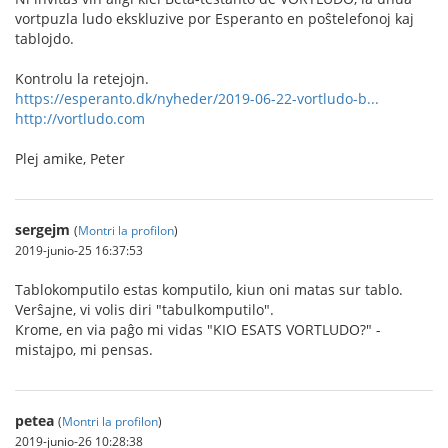
vortpuzla ludo ekskluzive por Esperanto en poŝtelefonoj kaj
tablojdo.
Kontrolu la retejojn.
https://esperanto.dk/nyheder/2019-06-22-vortludo-b...
http://vortludo.com
Plej amike, Peter
sergejm
(
Montri la profilon
)
2019-junio-25 16:37:53
Tablokomputilo estas komputilo, kiun oni matas sur tablo.
Verŝajne, vi volis diri "tabulkomputilo".
Krome, en via paĝo mi vidas "KIO ESATS VORTLUDO?" -
mistajpo, mi pensas.
petea
(
Montri la profilon
)
2019-junio-26 10:28:38