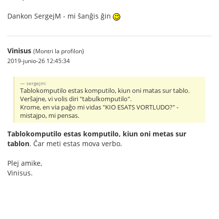
Dankon SergejM - mi ŝanĝis ĝin
Vinisus
(Montri la profilon)
2019-junio-26 12:45:34
sergejm:
Tablokomputilo estas komputilo, kiun oni matas sur tablo.
Verŝajne, vi volis diri "tabulkomputilo".
Krome, en via paĝo mi vidas "KIO ESATS VORTLUDO?" -
mistajpo, mi pensas.
Tablokomputilo estas komputilo, kiun oni metas sur
tablon
. Ĉar meti estas mova verbo.
Plej amike,
Vinisus.