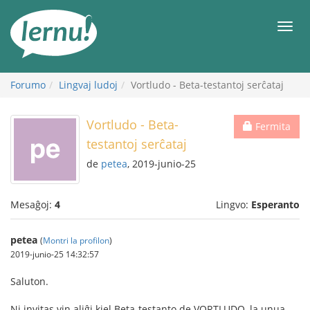
Al
la
Men
enhavo
Forumo
Lingvaj ludoj
Vortludo - Beta-testantoj serĉataj
Vortludo - Beta-
Fermita
testantoj serĉataj
de
petea
, 2019-junio-25
Mesaĝoj:
4
Lingvo:
Esperanto
petea
(
Montri la profilon
)
2019-junio-25 14:32:57
Saluton.
Ni invitas vin aliĝi kiel Beta-testanto de VORTLUDO, la unua