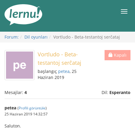
İçerik
Görüntüleme
Men
Forum:
Dil oyunları
Vortludo - Beta-testantoj serĉataj
Vortludo - Beta-
Kapalı
testantoj serĉataj
başlangıç
petea
, 25
Haziran 2019
Mesajlar:
4
Dil:
Esperanto
petea
(
Profili görüntüle
)
25 Haziran 2019 14:32:57
Saluton.