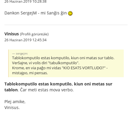
26 Haziran 2019 10:28:38
Dankon SergejM - mi ŝanĝis ĝin
Vinisus
(Profili görüntüle)
26 Haziran 2019 12:45:34
sergejm:
Tablokomputilo estas komputilo, kiun oni matas sur tablo.
Verŝajne, vi volis diri "tabulkomputilo".
Krome, en via paĝo mi vidas "KIO ESATS VORTLUDO?" -
mistajpo, mi pensas.
Tablokomputilo estas komputilo, kiun oni metas sur
tablon
. Ĉar meti estas mova verbo.
Plej amike,
Vinisus.