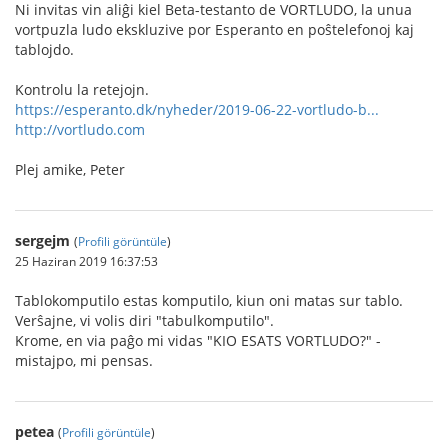
Ni invitas vin aliĝi kiel Beta-testanto de VORTLUDO, la unua
vortpuzla ludo ekskluzive por Esperanto en poŝtelefonoj kaj
tablojdo.
Kontrolu la retejojn.
https://esperanto.dk/nyheder/2019-06-22-vortludo-b...
http://vortludo.com
Plej amike, Peter
sergejm
(
Profili görüntüle
)
25 Haziran 2019 16:37:53
Tablokomputilo estas komputilo, kiun oni matas sur tablo.
Verŝajne, vi volis diri "tabulkomputilo".
Krome, en via paĝo mi vidas "KIO ESATS VORTLUDO?" -
mistajpo, mi pensas.
petea
(
Profili görüntüle
)