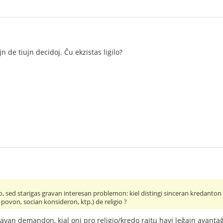
jn de tiujn decidoj. Ĉu ekzistas ligilo?
, sed starigas gravan interesan problemon: kiel distingi sinceran kredanton 
ovon, socian konsideron, ktp.) de religio ?
 gravan demandon, kial oni pro religio/kredo rajtu havi leĝajn avant