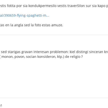
stis fotita por sia kondukpermesilo vestis traverŝilon sur sia kapo por
al/390659-flying-spaghetti-m...
tas en la angla sed la foto estas amuze.
 sed starigas gravan interesan problemon: kiel distingi sinceran kr
( monon, povon, socian konsideron, ktp.) de religio ?
51