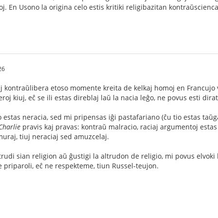
oj. En Usono la origina celo estis kritiki religibazitan kontraŭscie
26
 kontraŭlibera etoso momente kreita de kelkaj homoj en Francujo ver
roj kiuj, eĉ se ili estas direblaj laŭ la nacia leĝo, ne povus esti dirat
io estas neracia, sed mi pripensas iĝi pastafariano (ĉu tio estas t
Charlie
pravis kaj pravas: kontraŭ malracio, raciaj argumentoj estas e
muraj, tiuj neraciaj sed amuzcelaj.
trudi sian religion aŭ ĝustigi la altrudon de religio, mi povus elvok
e priparoli, eĉ ne respekteme, tiun Russel-teujon.