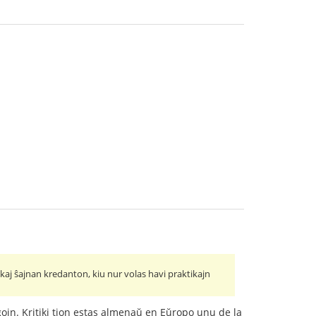
kaj ŝajnan kredanton, kiu nur volas havi praktikajn
aĝojn. Kritiki tion estas almenaŭ en Eŭropo unu de la