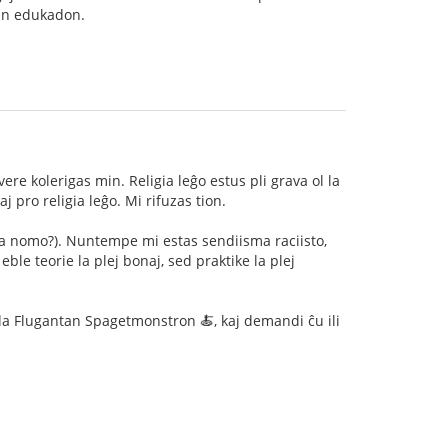
ncan edukadon.
e kolerigas min. Religia leĝo estus pli grava ol la
aj pro religia leĝo. Mi rifuzas tion.
aŭga nomo?). Nuntempe mi estas sendiisma raciisto,
ble teorie la plej bonaj, sed praktike la plej
i la Flugantan Spagetmonstron 🍝, kaj demandi ĉu ili