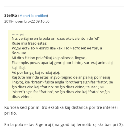
StefKo
(
Montri la profilon
)
2019-novembro-22 09:10:50
sergejm:
Nu, verŝajne en la pola oni uzas ekvivalenton de "el"
Ruse mia frazo estas:
Роды есть во многих языках. Но часто
их
не три, а
больше.
Mi diris ĉi tion pri afrikaj kaj polineziaj lingvoj.
Ekzemple, povas apartaj genroj por birdoj, surteraj animaloj
kaj fiŝoj.
Aŭ por longaj kaj rondaj aĵoj.
Kaj tute mirinda estas lingvo (piĝino de angla kaj polineziaj
lingvo), kie "brata" (fuŝita angla "brother") signifas "frato", se
ĝin diras viro kaj "fratino" se ĝin diras virino; "susa" ( <=
"sister") signifas "fratino", se ĝin diras viro kaj "frato" se ĝin
diras virino.
Kurioza sed por mi tro ekzotika kaj distanca por tre interesi
pri tio.
En la pola estas 5 genroj (malgraŭ iuj lernolibroj skribas pri 3):