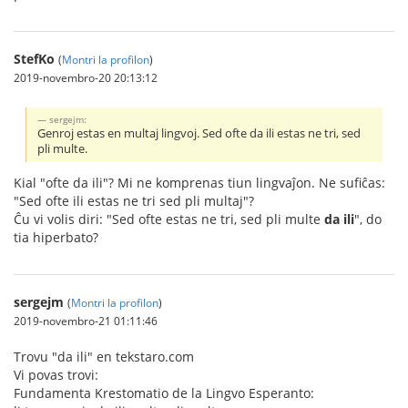
StefKo
(
Montri la profilon
)
2019-novembro-20 20:13:12
sergejm:
Genroj estas en multaj lingvoj. Sed ofte da ili estas ne tri, sed
pli multe.
Kial "ofte da ili"? Mi ne komprenas tiun lingvaĵon. Ne sufiĉas:
"Sed ofte ili estas ne tri sed pli multaj"?
Ĉu vi volis diri: "Sed ofte estas ne tri, sed pli multe
da ili
", do
tia hiperbato?
sergejm
(
Montri la profilon
)
2019-novembro-21 01:11:46
Trovu "da ili" en tekstaro.com
Vi povas trovi:
Fundamenta Krestomatio de la Lingvo Esperanto: