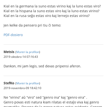
Kial en la germana la suno estas virino kaj la luno estas viro?
Kial en la hispana la suno estas viro kaj la luno estas virino?
Kial en la rusa seĝo estas viro kaj lernejo estas virino?
Jen kelke da pensero pri tiu ĉi temo:
PDF-dosiero
Metsis
(
Montri la profilon
)
2019-oktobro-14 07:16:43
Dankon, mi jam legis, sed devas pripensi aferon.
StefKo
(
Montri la profilon
)
2019-novembro-09 18:42:10
Ne “virino” aŭ “viro” sed “genro ina” kaj “genro vira” .
Genro povas esti natura kiam rilatas el estaĵo viva kaj genro
gramatika. Deveno de la genro natura estas evidenta. Genron