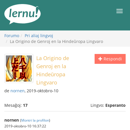
Al
la
Men
enhavo
Forumo
Pri aliaj lingvoj
La Origino de Genroj en la Hindeŭropa Lingvaro
La Origino de
Respondi
Genroj en la
Hindeŭropa
Lingvaro
de
nornen
, 2019-oktobro-10
Mesaĝoj:
17
Lingvo:
Esperanto
nornen
(
Montri la profilon
)
2019-oktobro-10 16:37:22