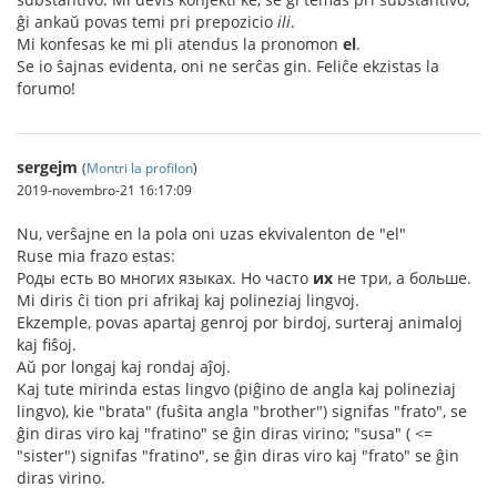
ĝi ankaŭ povas temi pri prepozicio
ili
.
Mi konfesas ke mi pli atendus la pronomon
el
.
Se io ŝajnas evidenta, oni ne serĉas gin. Feliĉe ekzistas la
forumo!
sergejm
(
Montri la profilon
)
2019-novembro-21 16:17:09
Nu, verŝajne en la pola oni uzas ekvivalenton de "el"
Ruse mia frazo estas:
Роды есть во многих языках. Но часто
их
не три, а больше.
Mi diris ĉi tion pri afrikaj kaj polineziaj lingvoj.
Ekzemple, povas apartaj genroj por birdoj, surteraj animaloj
kaj fiŝoj.
Aŭ por longaj kaj rondaj aĵoj.
Kaj tute mirinda estas lingvo (piĝino de angla kaj polineziaj
lingvo), kie "brata" (fuŝita angla "brother") signifas "frato", se
ĝin diras viro kaj "fratino" se ĝin diras virino; "susa" ( <=
"sister") signifas "fratino", se ĝin diras viro kaj "frato" se ĝin
diras virino.