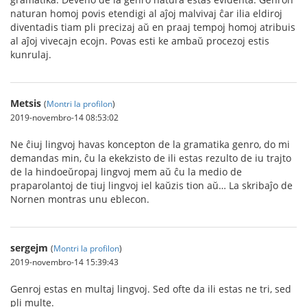
naturan homoj povis etendigi al aĵoj malvivaj ĉar ilia eldiroj
diventadis tiam pli precizaj aŭ en praaj tempoj homoj atribuis
al aĵoj vivecajn ecojn. Povas esti ke ambaŭ procezoj estis
kunrulaj.
Metsis
(
Montri la profilon
)
2019-novembro-14 08:53:02
Ne ĉiuj lingvoj havas koncepton de la gramatika genro, do mi
demandas min, ĉu la ekekzisto de ili estas rezulto de iu trajto
de la hindoeŭropaj lingvoj mem aŭ ĉu la medio de
praparolantoj de tiuj lingvoj iel kaŭzis tion aŭ… La skribaĵo de
Nornen montras unu eblecon.
sergejm
(
Montri la profilon
)
2019-novembro-14 15:39:43
Genroj estas en multaj lingvoj. Sed ofte da ili estas ne tri, sed
pli multe.