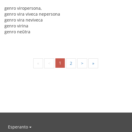
genro viropersona,
genro vira viveca nepersona
genro vira neviveca
genro virina
genro neŭtra
1
«
<
2
>
»
Esperanto