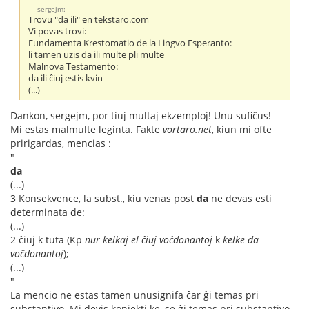
sergejm:
Trovu "da ili" en tekstaro.com
Vi povas trovi:
Fundamenta Krestomatio de la Lingvo Esperanto:
li tamen uzis da ili multe pli multe
Malnova Testamento:
da ili ĉiuj estis kvin
(...)
Dankon, sergejm, por tiuj multaj ekzemploj! Unu sufiĉus!
Mi estas malmulte leginta. Fakte
vortaro.net
, kiun mi ofte
pririgardas, mencias :
"
da
(...)
3 Konsekvence, la subst., kiu venas post
da
ne devas esti
determinata de:
(...)
2 ĉiuj k tuta (Kp
nur kelkaj el ĉiuj voĉdonantoj
k
kelke da
voĉdonantoj
);
(...)
"
La mencio ne estas tamen unusignifa ĉar ĝi temas pri
substantivo. Mi devis konjekti ke, se ĝi temas pri substantivo,