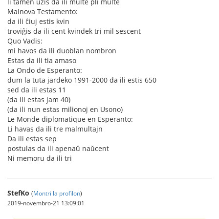
li tamen uzis da ili multe pli multe
Malnova Testamento:
da ili ĉiuj estis kvin
troviĝis da ili cent kvindek tri mil sescent
Quo Vadis:
mi havos da ili duoblan nombron
Estas da ili tia amaso
La Ondo de Esperanto:
dum la tuta jardeko 1991-2000 da ili estis 650
sed da ili estas 11
(da ili estas jam 40)
(da ili nun estas milionoj en Usono)
Le Monde diplomatique en Esperanto:
Li havas da ili tre malmultajn
Da ili estas sep
postulas da ili apenaŭ naŭcent
Ni memoru da ili tri
StefKo
(
Montri la profilon
)
2019-novembro-21 13:09:01