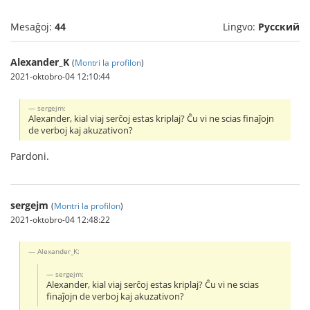
Mesaĝoj:
44
Lingvo:
Русский
Alexander_K
(
Montri la profilon
)
2021-oktobro-04 12:10:44
sergejm:
Alexander, kial viaj serĉoj estas kriplaj? Ĉu vi ne scias finaĵojn
de verboj kaj akuzativon?
Pardoni.
sergejm
(
Montri la profilon
)
2021-oktobro-04 12:48:22
Alexander_K:
sergejm:
Alexander, kial viaj serĉoj estas kriplaj? Ĉu vi ne scias
finaĵojn de verboj kaj akuzativon?