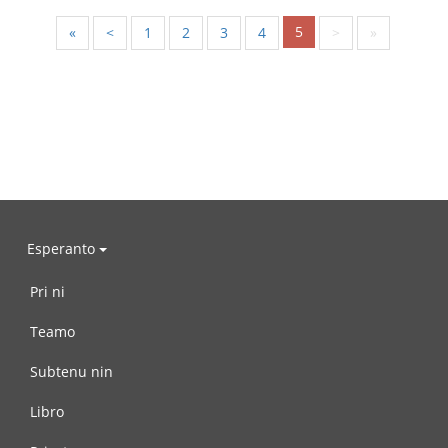
5
«
<
1
2
3
4
>
»
Esperanto
Pri ni
Teamo
Subtenu nin
Libro