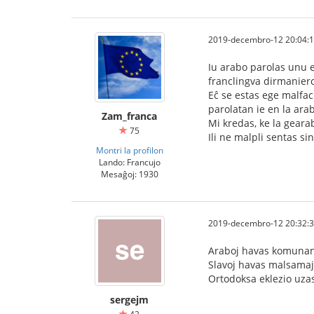
2019-decembro-12 20:04:
Iu arabo parolas unu el
franclingva dirmaniero
Eĉ se estas ege malfac
parolatan ie en la arab
Zam_franca
Mi kredas, ke la geara
75
Ili ne malpli sentas si
Montri la profilon
Lando: Francujo
Mesaĝoj: 1930
2019-decembro-12 20:32:
Araboj havas komunan re
Slavoj havas malsamajn 
Ortodoksa eklezio uzas
sergejm