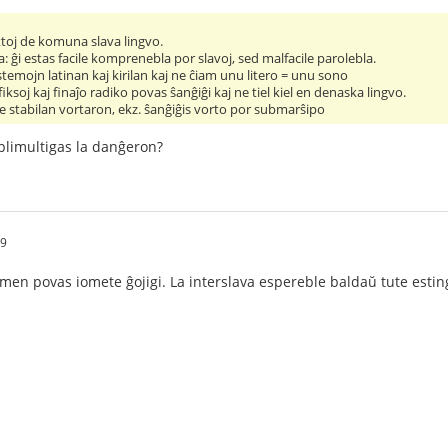
ktoj de komuna slava lingvo.
a: ĝi estas facile komprenebla por slavoj, sed malfacile parolebla.
istemojn latinan kaj kirilan kaj ne ĉiam unu litero = unu sono
ksoj kaj finaĵo radiko povas ŝanĝiĝi kaj ne tiel kiel en denaska lingvo.
e stabilan vortaron, ekz. ŝanĝiĝis vorto por submarŝipo
lplimultigas la danĝeron?
29
amen povas iomete ĝojigi. La interslava espereble baldaŭ tute estin