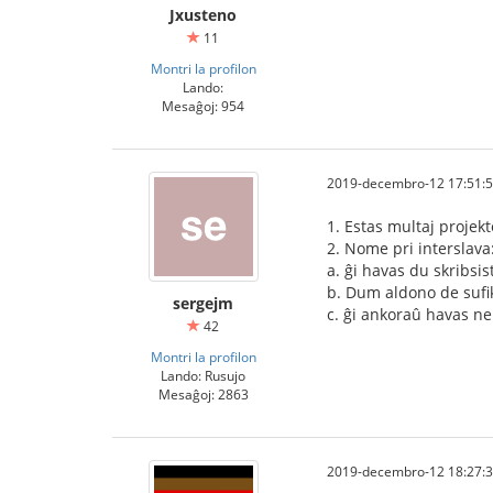
Jxusteno
11
Montri la profilon
Lando:
Mesaĝoj: 954
2019-decembro-12 17:51:
1. Estas multaj projek
2. Nome pri interslava
a. ĝi havas du skribsis
b. Dum aldono de sufiks
sergejm
c. ĝi ankoraû havas ne
42
Montri la profilon
Lando: Rusujo
Mesaĝoj: 2863
2019-decembro-12 18:27: