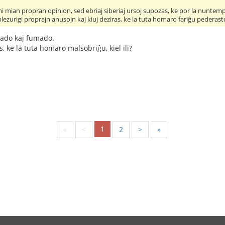
 mian propran opinion, sed ebriaj siberiaj ursoj supozas, ke por la nuntempa
plezurigi proprajn anusojn kaj kiuj deziras, ke la tuta homaro fariĝu pederasto
kado kaj fumado.
, ke la tuta homaro malsobriĝu, kiel ili?
1
«
<
2
>
»