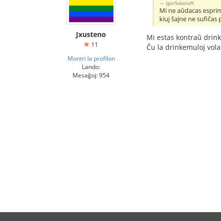
IgorSokoloff:
Mi ne aŭdacas esprimi
kiuj ŝajne ne sufiĉas 
Jxusteno
Mi estas kontraŭ drin
11
Ĉu la drinkemuloj volas
Montri la profilon
Lando:
Mesaĝoj: 954