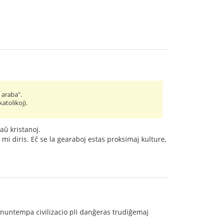
 araba".
katolikoj).
aŭ kristanoj.
on mi diris. Eĉ se la gearaboj estas proksimaj kulture,
 nuntempa civilizacio pli danĝeras trudiĝemaj