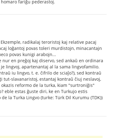
ta homaro fariĝu pederastoj.
 Ekzemple, radikalaj teroristoj kaj relative pacaj
acaj loĝantoj povas toleri murdistojn, minacantajn
nueco povas kunigi arabojn...
ne nur en preĝoj kaj diservo, sed ankaŭ en ordinara
je lingvoj, apartenantaj al la sama lingvofamilio.
ŭ iu lingvo, t. e. ĉifrilo de sciaĵo?), sed kontraŭ
 tut-slavanaristoj, estantaj kontraŭ ĉiuj neslavoj,
 okazis reformo de la turka, kiam "surtroniĝis"
tp? eble estas ĝuste diri, ke en Turkujo estis
aĵo de la Turka Lingvo (turke: Türk Dil Kurumu (TDK))