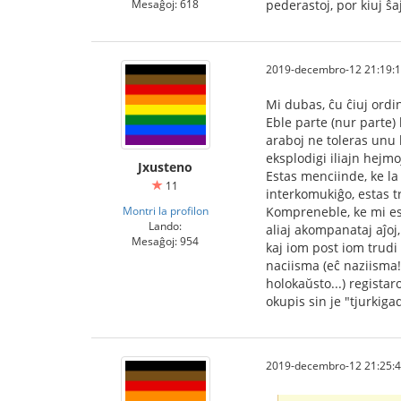
Mesaĝoj: 618
pederastoj, por kiuj ŝa
2019-decembro-12 21:19:
Mi dubas, ĉu ĉiuj ordin
Eble parte (nur parte) 
araboj ne toleras unu 
eksplodigi iliajn hejmo
Jxusteno
Estas menciinde, ke la
11
interkomukiĝo, estas tr
Montri la profilon
Kompreneble, ke mi esta
Lando:
aliaj akompanataj aĵoj,
Mesaĝoj: 954
kaj iom post iom trudi 
naciisma (eĉ naziisma! ĉ
holokaŭsto...) registar
okupis sin je "tjurkiga
2019-decembro-12 21:25: