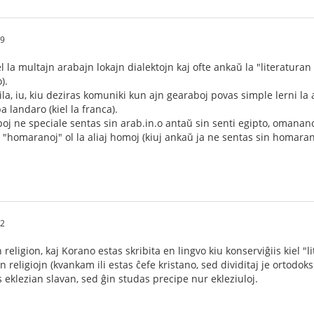
19
 la multajn arabajn lokajn dialektojn kaj ofte ankaŭ la "literaturan
).
ila, iu, kiu deziras komuniki kun ajn gearaboj povas simple lerni la
a landaro (kiel la franca).
boj ne speciale sentas sin arab.in.o antaŭ sin senti egipto, omana
n "homaranoj" ol la aliaj homoj (kiuj ankaŭ ja ne sentas sin homaran
32
ligion, kaj Korano estas skribita en lingvo kiu konserviĝiis kiel "l
religiojn (kvankam ili estas ĉefe kristano, sed dividitaj je ortodoksul
 eklezian slavan, sed ĝin studas precipe nur ekleziuloj.