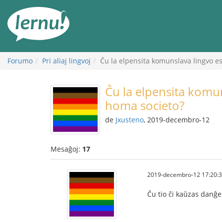
Al
la
enhavo
Forumo
Pri aliaj lingvoj
Ĉu la elpensita komunslava lingvo e
Ĉu la elpensita komun
homa societo?
de
Jxusteno
, 2019-decembro-12
Mesaĝoj:
17
2019-decembro-12 17:20:
Ĉu tio ĉi kaŭzas danĝe