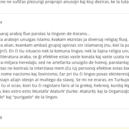
jne ne sufiĉas plezurigi proprajn anusojn kaj kiuj deziras, ke la tu
14
araj araboj flue parolas la lingvon de Korano...
la arabojn unuigas islamo, kvakam ekzistas ja diversaj religiaj fluoj.
la alian, kvankam ambaŭ grupoj opinias sin islamanoj (nu, kiel la p
jn?). En ĉi tiu situacio nek la komuna lingvo, nek la ŝajna religia u
 literatura araba, se ĝi efektive estas vaste konata kaj vaste uzata 
a-miljara heredaĵo, sed ne artefarita unuigilo de homoj, parolantaj 
s ne kontraŭ la interslava mem (ĉu iuj personoj efektive estas kontra
 nome naciismo kaj ŝovinismo, ĉar pri tiu ĉi lingvo povas ekinteresiĝi
siajn aĉajn ideojn al multego da slavoj. Se mi ne eraras, en Turkujo
u vi scias, kion tiu ĉi registaro faris al la grekoj, hebreoj, kurdoj k
o, kies estro estis Mustafa' Ataturk' (turke: Atatürk); kaj la Organiz
do" kaj "purigado" de la lingvo.
48