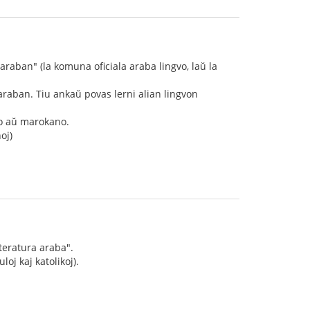
 araban" (la komuna oficiala araba lingvo, laŭ la
 araban. Tiu ankaŭ povas lerni alian lingvon
no aŭ marokano.
oj)
iteratura araba".
oj kaj katolikoj).