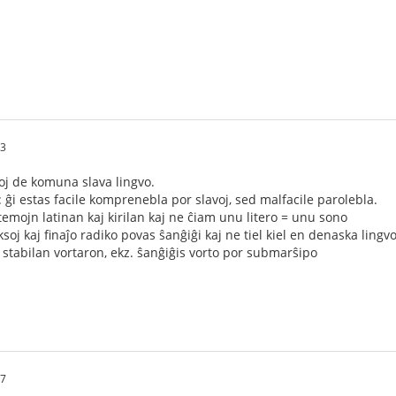
53
toj de komuna slava lingvo.
: ĝi estas facile komprenebla por slavoj, sed malfacile parolebla.
temojn latinan kaj kirilan kaj ne ĉiam unu litero = unu sono
oj kaj finaĵo radiko povas ŝanĝiĝi kaj ne tiel kiel en denaska lingvo
 stabilan vortaron, ekz. ŝanĝiĝis vorto por submarŝipo
37