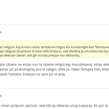
06
religion, kaj Korano estas skribita en lingvo kiu konserviĝiis kiel "literatura
 religiojn (kvankam ili estas ĉefe kristano, sed dividitaj je ortodoksuloj kaj 
s eklezian slavan, sed ĝin studas precipe nur ekleziuloj.
ple Libane ne estas nur la islama religio kaj muzulmanoj, estas ank
 estas pli proksmigitaj pro la religio. Eble ja. Fakte fortigas tion, ki
upon homare, ĉiukaze ne vere pli ol aliaj.
09
mian propran opinion, sed ebriaj siberiaj ursoj supozas, ke por la