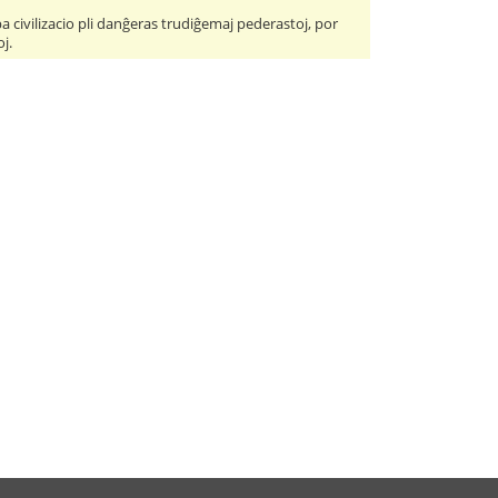
 civilizacio pli danĝeras trudiĝemaj pederastoj, por
j.