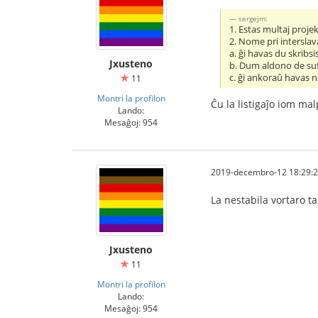
sergejm:
1. Estas multaj proje
2. Nome pri interslav
a. ĝi havas du skribs
Jxusteno
b. Dum aldono de sufi
c. ĝi ankoraû havas n
11
Montri la profilon
Ĉu la listigaĵo iom ma
Lando:
Mesaĝoj: 954
2019-decembro-12 18:29:
La nestabila vortaro t
Jxusteno
11
Montri la profilon
Lando:
Mesaĝoj: 954