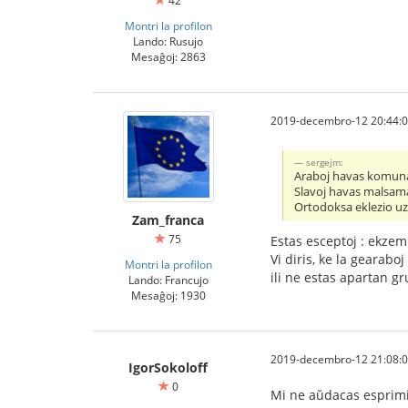
42
Montri la profilon
Lando: Rusujo
Mesaĝoj: 2863
2019-decembro-12 20:44:
sergejm:
Araboj havas komunan 
Slavoj havas malsamajn
Ortodoksa eklezio uza
Zam_franca
75
Estas esceptoj : ekzem
Vi diris, ke la gearaboj
Montri la profilon
ili ne estas apartan gr
Lando: Francujo
Mesaĝoj: 1930
2019-decembro-12 21:08:
IgorSokoloff
0
Mi ne aŭdacas esprimi 