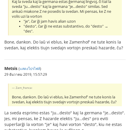
Kaj la sveda kaj la germana estas ĝermanaj lingvoj, ĉi tial la
sveda "ju…desto" kaj la germana "je…desto" similas. Sed
ankaŭ miakone Z ne posedis la svedan. Mi pensas, ke Z ne
volis uzi la vorton
"je", ĉar ĝi jam havis alian uzon
"desto", ĉar ĝi ne estas substantivo, do "desto" →
"des".
Bone, dankon. Do laŭ vi eblus, ke Zamenhof' ne tute konis la
svedan, kaj elektis tiujn svedajn vortojn preskaŭ hazarde, ĉu?
Metsis
(
แสดงโปรไฟล์
)
29 ธันวาคม 2019, 15:57:29
Zam_franca:
Bone, dankon. Do laŭ vi eblus, ke Zamenhof' ne tute konis la
svedan, kaj elektis tiujn svedajn vortojn preskaŭ hazarde, ĉu?
La sveda esprimo estas "ju…desto" kaj la germana "je…desto".
Jes, mi pensas, ke Z hazarde elektis "ju…des" pro eviti
superŝarĝi la vorton "je" kaj havi vorton "desto", kiu ne estas