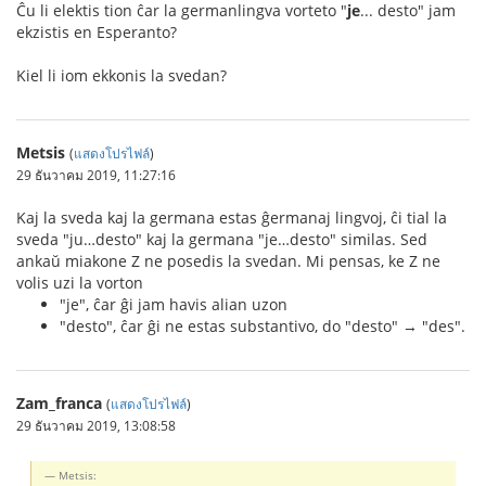
Ĉu li elektis tion ĉar la germanlingva vorteto "
je
... desto" jam
ekzistis en Esperanto?
Kiel li iom ekkonis la svedan?
Metsis
(
แสดงโปรไฟล์
)
29 ธันวาคม 2019, 11:27:16
Kaj la sveda kaj la germana estas ĝermanaj lingvoj, ĉi tial la
sveda "ju…desto" kaj la germana "je…desto" similas. Sed
ankaŭ miakone Z ne posedis la svedan. Mi pensas, ke Z ne
volis uzi la vorton
"je", ĉar ĝi jam havis alian uzon
"desto", ĉar ĝi ne estas substantivo, do "desto" → "des".
Zam_franca
(
แสดงโปรไฟล์
)
29 ธันวาคม 2019, 13:08:58
Metsis: