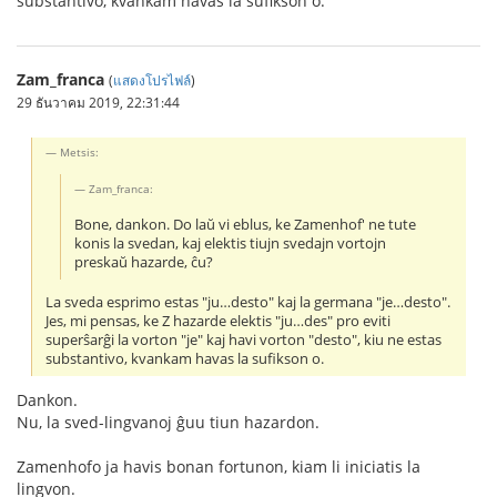
substantivo, kvankam havas la sufikson o.
Zam_franca
(
แสดงโปรไฟล์
)
29 ธันวาคม 2019, 22:31:44
Metsis:
Zam_franca:
Bone, dankon. Do laŭ vi eblus, ke Zamenhof' ne tute
konis la svedan, kaj elektis tiujn svedajn vortojn
preskaŭ hazarde, ĉu?
La sveda esprimo estas "ju…desto" kaj la germana "je…desto".
Jes, mi pensas, ke Z hazarde elektis "ju…des" pro eviti
superŝarĝi la vorton "je" kaj havi vorton "desto", kiu ne estas
substantivo, kvankam havas la sufikson o.
Dankon.
Nu, la sved-lingvanoj ĝuu tiun hazardon.
Zamenhofo ja havis bonan fortunon, kiam li iniciatis la
lingvon.