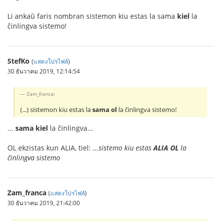
Li ankaŭ faris nombran sistemon kiu estas la sama
kiel
la
ĉinlingva sistemo!
StefKo
(
แสดงโปรไฟล์
)
30 ธันวาคม 2019, 12:14:54
Zam_franca:
(...) sistemon kiu estas la
sama ol
la ĉinlingva sistemo!
...
sama kiel
la ĉinlingva...
OL ekzistas kun ALIA, tiel:
...sistemo kiu estas
ALIA OL
la
ĉinlingva sistemo
Zam_franca
(
แสดงโปรไฟล์
)
30 ธันวาคม 2019, 21:42:00