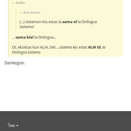
StefKo:
Zam_franca:
(...) sistemon kiu estas la
sama ol
la ĉinlingva
sistemo!
...
sama kiel
la ĉinlingva...
OL ekzistas kun ALIA, tiel:
...sistemo kiu estas
ALIA OL
la
ĉinlingva sistemo
Dankegon.
ไทย