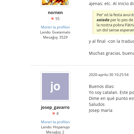
ajenas; etc. Al inicio di
nornen
Per’ xò la festa avui é
55
xaiada
per lo pes de
la nostra pobra Pàtri
Montri la profilon
un dol sense esperanç
Lando: Gvatemalo
Mesaĝoj: 3529
y al final -con la trad
Muchas gracias, buen
2020-aprilo-30 10:25:54
Buenos dias:
Yo soy catalan. Este 
Dime en què punto est
Saludos
josep_gavarro
Josep maria
8
Montri la profilon
Lando: Hispanujo
Mesaĝoj: 2