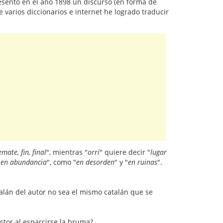
esentó en el año 1898 un discurso (en forma de
 varios diccionarios e internet he logrado traducir
emate, fin, final
", mientras "
orri
" quiere decir "
lugar
"
en abundancia
", como "
en desorden
" y "
en ruinas
".
atalán del autor no sea el mismo catalán que se
stor al esparcirse la bruma?