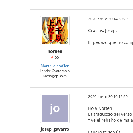
2020-aprilo-30 14:30:29
Gracias, Josep.
El pedazo que no comp
nornen
55
Montri la profilon
Lando: Gvatemalo
Mesaĝoj: 3529
2020-aprilo-30 16:12:20
Hola Norten:
La traducció del verso s
'' ve el rebaño de mal
josep_gavarro
Espero te sea útil.