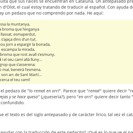
sulta que sus raíces se encuentran en Cataluña. Un antepasado pr
d'Olot, el cual estoy tratando de traducir al español. Con ayuda de
hay un pedazo que no comprendo por nada. He aquí:
vessa la muntanya,
 la broma que l’enganya
a, llassat, esmaperdut,
 s’ajaça dins d’un tut.
ou jorn a espargir la boirada,
 i escampa la mirada,
e broma que rost avall s’esmuny,
i
i el seu camí allá lluny…
 grop que s’asserena;
 mal, beneirá l’esmena.
 son arc de Sant Martí…
cerca el teu camí!
 el pedazo de "
lo remat en orri
". Parece que "
remat
" quiere decir "
r
ejas y se hace queso
" (¿quesería?), pero "
en orri
" quiere decir tanto 
 confundido.
el texto es del siglo antepasado y de carácter lírico, tal vez el c
yudar con la traducción de este pedacito? ¿Qué es lo que ve el pa