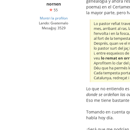
genealogía y ahora re
nornen
poema) en el Certamen 
55
la mayor parte, pero 
Montri la profilon
Lando: Gvatemalo
Lo pastor refiat tra
Mesaĝoj: 3529
mes, arribant al ras,
l’envolta i en la fosc
al fort de la tempesta
Després, quan ve el n
lo pastor surt del jaç
i, entre esqueixos d
veu
lo remat en orr
Aprofitem lo clar del
Déu que ha permés lo
Cada tempesta porta
Catalunya, redreçat i 
Lo que no entiendo es
donde se ordeñan las ov
Eso me tiene bastante
Tomando en cuenta que 
habla hoy día.
¿Será que me podrían a