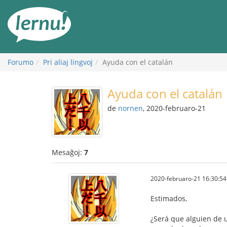
Al
la
enhavo
Forumo
Pri aliaj lingvoj
Ayuda con el catalán
Ayuda con el catalán
de
nornen
, 2020-februaro-21
Mesaĝoj:
7
2020-februaro-21 16:30:54
Estimados,
¿Será que alguien de u