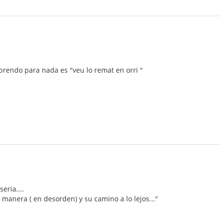
rendo para nada es "veu lo remat en orri "
eria....
a manera ( en desorden) y su camino a lo lejos..."