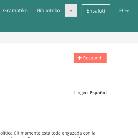
Gramatiko
Biblioteko
EO
Ensaluti
Respondi
Lingvo:
Español
política últimamente está toda engazada con la