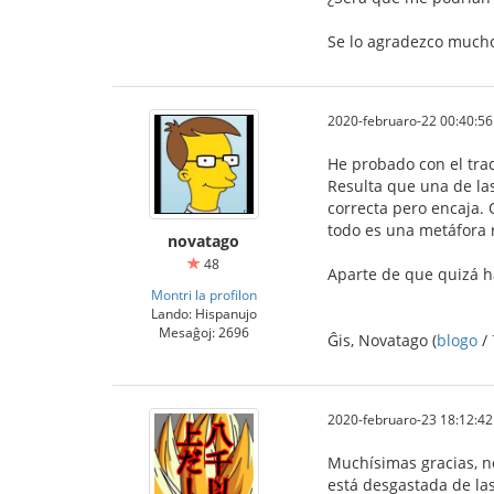
Se lo agradezco much
2020-februaro-22 00:40:56
He probado con el tra
Resulta que una de las
correcta pero encaja. 
todo es una metáfora 
novatago
48
Aparte de que quizá ha
Montri la profilon
Lando: Hispanujo
Mesaĝoj: 2696
Ĝis, Novatago (
blogo
/
2020-februaro-23 18:12:42
Muchísimas gracias, n
está desgastada de las