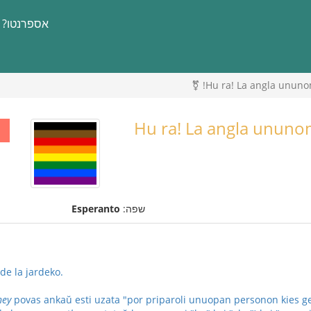
אספרנטו?
🏳️‍🌈 Hu ra! La angla un
שפה:
Esperanto
de la jardeko.
hey
povas ankaŭ esti uzata "por priparoli unuopan personon kies g