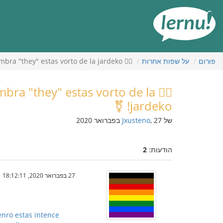
תוכן
עניינים
פורום
על שפות אחרות
🏳️‍🌈 Hu ra! La angla ununombra "they" estas vorto de la jardeko! ⚧️
unombra "they" estas vorto de la
jardeko! ⚧️
של
, 27 בפברואר 2020
Jxusteno
הודעות:
2
27 בפברואר 2020, 18:12:11
enro estas intence