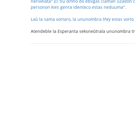
nerivelata" (ĉi tiu difino do ebligas ĉiaman uzado
personon kies genra identeco estas neduuma".
Laŭ la sama vortaro, la ununombra
they
estas vorto 
Atendeble la Esperanta seksneŭtrala ununombra 