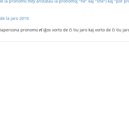
n de la pronomo
they
anstataŭ la pronomoj "he" kaj "she") kaj "por p
de la jaro 2019.
triapersona pronomo
ri
iĝos vorto de ĉi tiu jaro kaj vorto de ĉi tiu ja