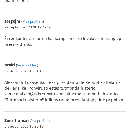
planti mem."
sergejm
(
Visa profilen
)
29 september 2020 05:25:19
Ŝi renkontis vampiron kaj komprenis, ke li volas ŝin manĝi, pli
precize drinki.
praid
(
Visa profilen
)
5 oktober 2020 13:51:16
Aleksandr Lukaŝenko - eks-presidanto de Republiko Belarus
deklaris, ke kronviruso estas tutmonda histerio,
same malsaniĝis kronoviruson, alinome tutmonda histerio.
"Tutmonda histerio" influas unue presidantojn, due popolojn.
Zam_franca
(
Visa profilen
)
5 oktober 2020 15:39:10