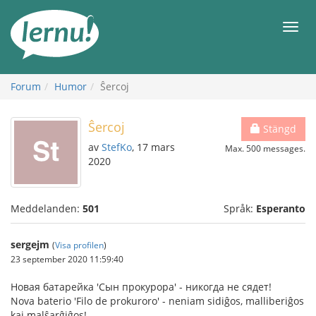
Till
sidans
Meny
innehåll
Forum
Humor
Ŝercoj
Ŝercoj
Stängd
av
StefKo
, 17 mars
Max. 500 messages.
2020
Meddelanden:
501
Språk:
Esperanto
sergejm
(
Visa profilen
)
23 september 2020 11:59:40
Новая батарейка 'Сын прокурора' - никогда не сядет!
Nova baterio 'Filo de prokuroro' - neniam sidiĝos, malliberiĝos
kaj malŝarĝiĝos!