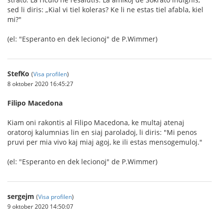
sed li diris: „Kial vi tiel koleras? Ke li ne estas tiel afabla, kiel
mi?"
(el: "Esperanto en dek lecionoj" de P.Wimmer)
StefKo
(
Visa profilen
)
8 oktober 2020 16:45:27
Filipo Macedona
Kiam oni rakontis al Filipo Macedona, ke multaj atenaj
oratoroj kalumnias lin en siaj paroladoj, li diris: "Mi penos
pruvi per mia vivo kaj miaj agoj, ke ili estas mensogemuloj."
(el: "Esperanto en dek lecionoj" de P.Wimmer)
sergejm
(
Visa profilen
)
9 oktober 2020 14:50:07