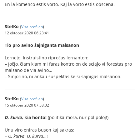
En la komenco estis vorto. Kaj la vorto estis obscena.
StefKo
(
Visa profilen
)
12 oktober 2020 06:23:41
Tio pro avino ŝajniganta malsanon
Lernejo. Instruistino riproĉas lernanton:
– Joĉjo, ĉiam kiam mi faras kontrolon de sciaĵo vi forestas pro
malsano de via avino…
– Sinjorino, ni ankaŭ suspektas ke ŝi ŝajnigas malsanon.
StefKo
(
Visa profilen
)
15 oktober 2020 07:58:02
O, kurva
, kia honto!
(politika-mora, nur pol poloj!)
Unu viro eniras buson kaj sakras:
–
O, kurva
!
O, kurva
…!