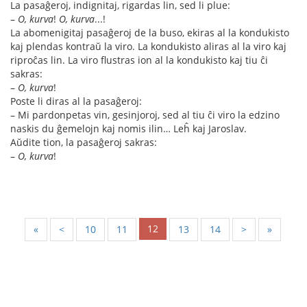
La pasaĝeroj, indignitaj, rigardas lin, sed li plue:
–
O, kurva
!
O, kurva
...!
La abomenigitaj pasaĝeroj de la buso, ekiras al la kondukisto
kaj plendas kontraŭ la viro. La kondukisto aliras al la viro kaj
riproĉas lin. La viro flustras ion al la kondukisto kaj tiu ĉi
sakras:
–
O, kurva
!
Poste li diras al la pasaĝeroj:
– Mi pardonpetas vin, gesinjoroj, sed al tiu ĉi viro la edzino
naskis du ĝemelojn kaj nomis ilin… Leĥ kaj Jaroslav.
Aŭdite tion, la pasaĝeroj sakras:
–
O, kurva
!
12
«
<
10
11
13
14
>
»