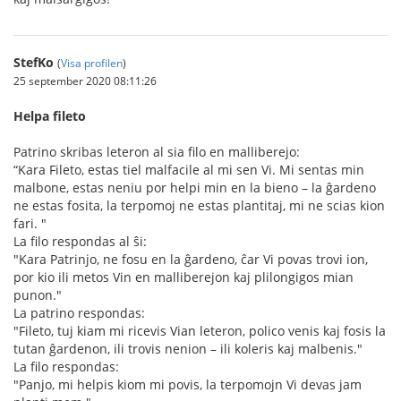
StefKo
(
Visa profilen
)
25 september 2020 08:11:26
Helpa fileto
Patrino skribas leteron al sia filo en malliberejo:
“Kara Fileto, estas tiel malfacile al mi sen Vi. Mi sentas min
malbone, estas neniu por helpi min en la bieno – la ĝardeno
ne estas fosita, la terpomoj ne estas plantitaj, mi ne scias kion
fari. "
La filo respondas al ŝi:
"Kara Patrinjo, ne fosu en la ĝardeno, ĉar Vi povas trovi ion,
por kio ili metos Vin en malliberejon kaj plilongigos mian
punon."
La patrino respondas:
"Fileto, tuj kiam mi ricevis Vian leteron, polico venis kaj fosis la
tutan ĝardenon, ili trovis nenion – ili koleris kaj malbenis."
La filo respondas:
"Panjo, mi helpis kiom mi povis, la terpomojn Vi devas jam