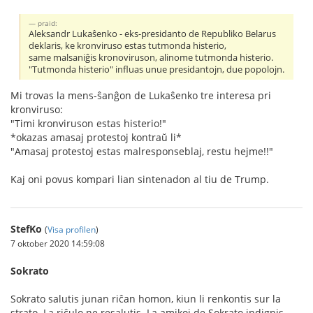
praid:
Aleksandr Lukaŝenko - eks-presidanto de Republiko Belarus
deklaris, ke kronviruso estas tutmonda histerio,
same malsaniĝis kronoviruson, alinome tutmonda histerio.
"Tutmonda histerio" influas unue presidantojn, due popolojn.
Mi trovas la mens-ŝanĝon de Lukaŝenko tre interesa pri
kronviruso:
"Timi kronviruson estas histerio!"
*okazas amasaj protestoj kontraŭ li*
"Amasaj protestoj estas malresponseblaj, restu hejme!!"
Kaj oni povus kompari lian sintenadon al tiu de Trump.
StefKo
(
Visa profilen
)
7 oktober 2020 14:59:08
Sokrato
Sokrato salutis junan riĉan homon, kiun li renkontis sur la
strato. La riĉulo ne resalutis. La amikoj de Sokrato indignis,