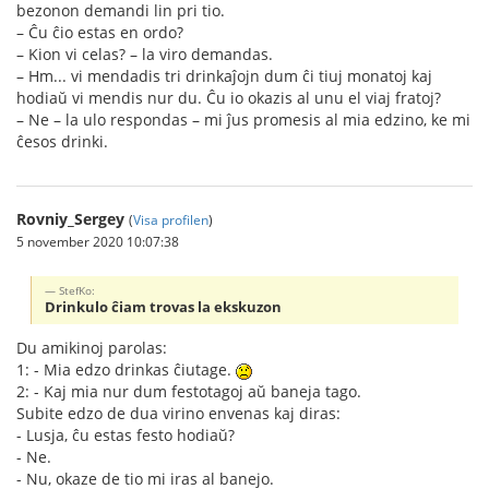
bezonon demandi lin pri tio.
– Ĉu ĉio estas en ordo?
– Kion vi celas? – la viro demandas.
– Hm... vi mendadis tri drinkaĵojn dum ĉi tiuj monatoj kaj
hodiaŭ vi mendis nur du. Ĉu io okazis al unu el viaj fratoj?
– Ne – la ulo respondas – mi ĵus promesis al mia edzino, ke mi
ĉesos drinki.
Rovniy_Sergey
(
Visa profilen
)
5 november 2020 10:07:38
StefKo:
Drinkulo ĉiam trovas la ekskuzon
Du amikinoj parolas:
1: - Mia edzo drinkas ĉiutage.
2: - Kaj mia nur dum festotagoj aŭ baneja tago.
Subite edzo de dua virino envenas kaj diras:
- Lusja, ĉu estas festo hodiaŭ?
- Ne.
- Nu, okaze de tio mi iras al banejo.