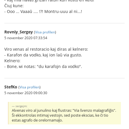
Ĉiuj kune:
- Ooo ... Vaaaŭ .... !?! Montru-uuu al ni...!
Rovniy_Sergey
(
Visa profilen
)
5 november 2020 07:33:54
Viro venas al restoracio kaj diras al kelnero:
- Кarafon da vodko, kaj ion laŭ via gusto.
Kelnero:
- Bone, мi notаs: "du karafojn da vodko".
StefKo
(
Visa profilen
)
5 november 2020 09:00:30
sergejm:
Alvenas viro al junulino kaj flustras: "Via ŝvenzo malagrafiĝis".
Ŝi ekkontrolas intimaj vestojn, sed poste ekscias, ke ĉi tio
estas agrafo de orelornamaĵo.