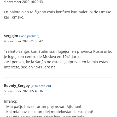
4 november 2020 16:20:43
En balotejo en Miĉigano estis konfuzo kun balotiloj de Omsko
kaj Tomsko.
sergejm
(
Visa profilen
)
4 november 2020 21:05:42
Trafinto ŝanĝis kun Stalin sian loĝejon en provinca Rusia urbo
je logejo en centro de Moskvo en 1941 jaro.
- Mi pensas, ke la ŝanĝo ne estas egalpreza: en la mia estas
interreto, sed en 1941 jaro ne.
Rovniy_Sergey
(
Visa profilen
)
5 november 2020 05:40:36
Infanoj:
- Mia paĉjo havas fortan plej novan Ajfonon!
- Kaj mia havas lastan plej multekostan Leksus(on)!
- Kaj mia havas grizan raton kun vosto en kelo!