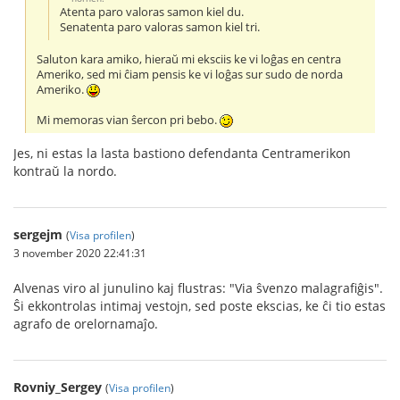
Atenta paro valoras samon kiel du.
Senatenta paro valoras samon kiel tri.
Saluton kara amiko, hieraŭ mi eksciis ke vi loĝas en centra
Ameriko, sed mi ĉiam pensis ke vi loĝas sur sudo de norda
Ameriko.
Mi memoras vian ŝercon pri bebo.
Jes, ni estas la lasta bastiono defendanta Centramerikon
kontraŭ la nordo.
sergejm
(
Visa profilen
)
3 november 2020 22:41:31
Alvenas viro al junulino kaj flustras: "Via ŝvenzo malagrafiĝis".
Ŝi ekkontrolas intimaj vestojn, sed poste ekscias, ke ĉi tio estas
agrafo de orelornamaĵo.
Rovniy_Sergey
(
Visa profilen
)