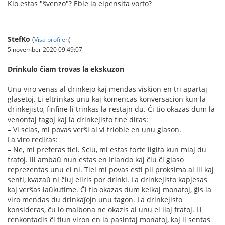
Kio estas "ŝvenzo"? Eble ia elpensita vorto?
StefKo
(
Visa profilen
)
5 november 2020 09:49:07
Drinkulo ĉiam trovas la ekskuzon
Unu viro venas al drinkejo kaj mendas viskion en tri apartaj
glasetoj. Li eltrinkas unu kaj komencas konversacion kun la
drinkejisto, finfine li trinkas la restajn du. Ĉi tio okazas dum la
venontaj tagoj kaj la drinkejisto fine diras:
– Vi scias, mi povas verŝi al vi trioble en unu glason.
La viro rediras:
– Ne, mi preferas tiel. Sciu, mi estas forte ligita kun miaj du
fratoj. Ili ambaŭ nun estas en Irlando kaj ĉiu ĉi glaso
reprezentas unu el ni. Tiel mi povas esti pli proksima al ili kaj
senti, kvazaŭ ni ĉiuj eliris por drinki. La drinkejisto kapjesas
kaj verŝas laŭkutime. Ĉi tio okazas dum kelkaj monatoj, ĝis la
viro mendas du drinkaĵojn unu tagon. La drinkejisto
konsideras, ĉu io malbona ne okazis al unu el liaj fratoj. Li
renkontadis ĉi tiun viron en la pasintaj monatoj, kaj li sentas