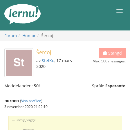
Till
sidans
Meny
innehåll
Forum
Humor
Ŝercoj
Ŝercoj
Stängd
av
StefKo
, 17 mars
Max. 500 messages.
2020
Meddelanden:
501
Språk:
Esperanto
nornen
(
Visa profilen
)
3 november 2020 21:22:10
Rovniy_Sergey:
nornen: