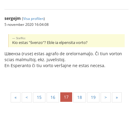
sergejm
(
Visa profilen
)
5 november 2020 16:04:08
StefKo:
Kio estas "ŝvenzo"? Eble ia elpensita vorto?
Швенза (ruse) estas agrafo de orelornamaĵo. Ĉi tiun vorton
scias malmultoj, ekz. juvelistoj.
En Esperanto ĉi tiu vorto verŝajne ne estas necesa.
17
«
<
15
16
18
19
>
»