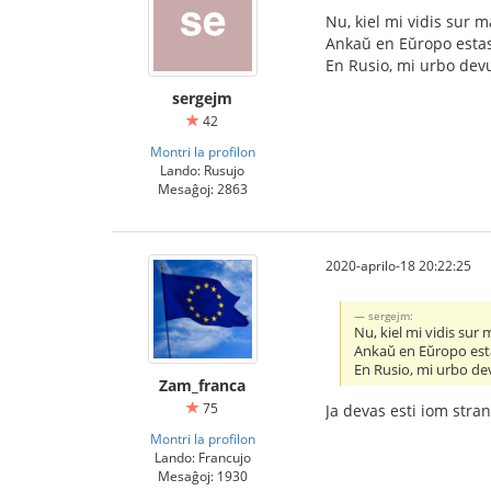
Nu, kiel mi vidis sur 
Ankaŭ en Eŭropo estas 
En Rusio, mi urbo dev
sergejm
42
Montri la profilon
Lando: Rusujo
Mesaĝoj: 2863
2020-aprilo-18 20:22:25
sergejm:
Nu, kiel mi vidis sur
Ankaŭ en Eŭropo esta
En Rusio, mi urbo de
Zam_franca
75
Ja devas esti iom stra
Montri la profilon
Lando: Francujo
Mesaĝoj: 1930