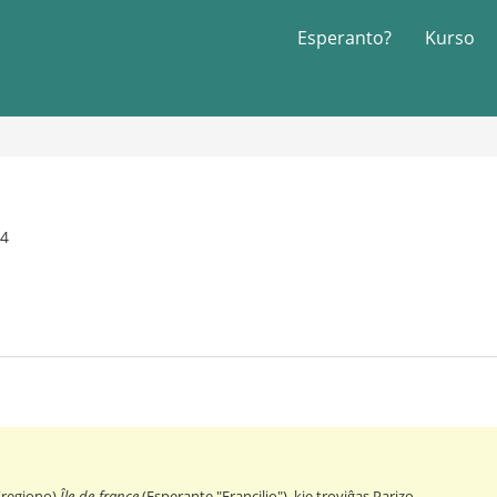
Esperanto?
Kurso
04
(regiono)
Île-de-france
(Esperante "Francilio"), kie troviĝas Parizo.