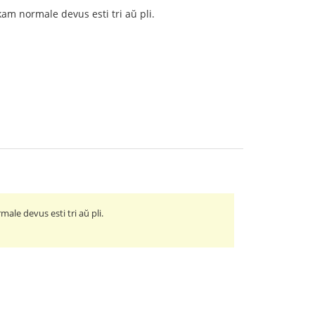
kam normale devus esti tri aŭ pli.
.
ale devus esti tri aŭ pli.