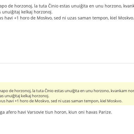
mapo de horzonoj, la tuta Ĉinio estas unuiĝita en unu horzono, kvan
unuiĝitaj kelkaj horzonoj.
us havi +1 horo de Moskvo, sed ni uzas saman tempon, kiel Moskvo
 mapo de horzonoj, la tuta Ĉinio estas unuiĝita en unu horzono, kvankam norm
s unuiĝitaj kelkaj horzonoj.
vus havi +1 horo de Moskvo, sed ni uzas saman tempon, kiel Moskvo.
nga afero havi Varsovie tiun horon, kiun oni havas Parize.