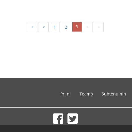
3
«
<
1
2
>
»
Pri ni
Teamo
Subtenu nin
© 2002-2026 lernu.net |
Impressum