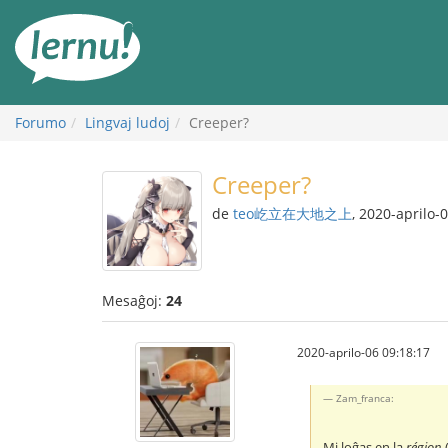
Al
la
enhavo
Forumo
Lingvaj ludoj
Creeper?
Creeper?
de
teo屹立在大地之上
, 2020-aprilo-
Mesaĝoj:
24
2020-aprilo-06 09:18:17
Zam_franca:
Mi loĝas en la
région