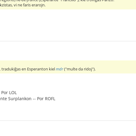
kzistas, vi ne faris erarojn.
L
tradukiĝas en Esperanton kiel
mdr
("multe da ridoj").
- Por LOL
ante Surplankon -- Por ROFL