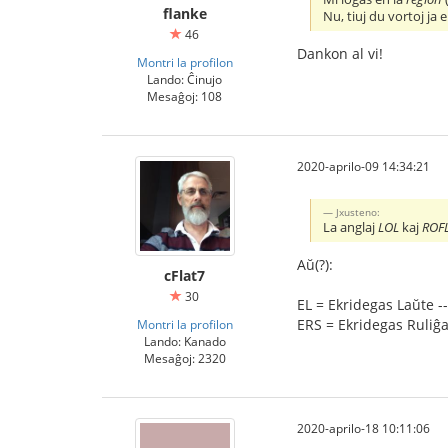
flanke
Nu, tiuj du vortoj ja e
46
Dankon al vi!
Montri la profilon
Lando: Ĉinujo
Mesaĝoj: 108
2020-aprilo-09 14:34:21
Jxusteno:
La anglaj
LOL
kaj
ROF
Aŭ(?):
cFlat7
30
EL = Ekridegas Laŭte -
ERS = Ekridegas Ruliĝ
Montri la profilon
Lando: Kanado
Mesaĝoj: 2320
2020-aprilo-18 10:11:06