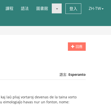
課程
語法
圖書館
ZH-TW
登入
回應
語言:
Esperanto
aj laŭ pliaj vortaroj devenas de la taina vorto
 Tiu eimologiaĵo havas nur un fonton, nome: