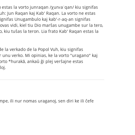
i) estas la vorto junraqan /χunɾaˈqan/ kiu signifas
Vuh: Jun Raqan kaj Kab' Raqan. La vorto ne estas
 signifas Unugambulo kaj kab'-r-aq-an signifas
vas vidi, kiel tiu Dio marŝas unugambe sur la tero,
 kiu tuŝas la teron. Lia frato Kab' Raqan estas la
e la verkado de la Popol Vuh, kiu signifas
r unu verko. Mi opinias, ke la vorto "uragano" kaj
vorto *hurakā, ankaŭ ĝi plej verŝajne estas
loj.
e, ili nur nomas uraganoj, sen diri ke ili ĉefe