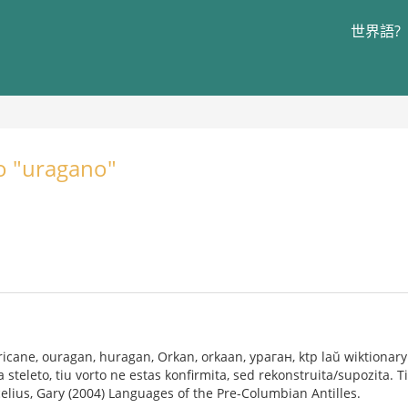
世界語?
to "uragano"
ricane, ouragan, huragan, Orkan, orkaan, ураган, ktp laŭ wiktionary k
a steleto, tiu vorto ne estas konfirmita, sed rekonstruita/supozita.
celius, Gary (2004) Languages of the Pre-Columbian Antilles.