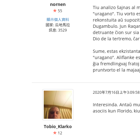
nornen
Tiu analizo ŝajnas al m
55
"uragano". Tiu vorto e
顯示個人資料
rekonstuita aŭ supozit
國家: 瓜地馬拉
Dugambulo. Jun Raqan e
訊息: 3529
detruante ĉion sur sia
Dio de la tertremo, ĉar
Sume, estas ekzistanta
"uragano". Aliflanke e
ĝia fremdlingvaj fratoj
pruntvorto el la majaa
2020年7月16日上午3:09:58
Interesinda. Antaŭ mul
asociis kun Florido, ki
Tobio_Klarko
12