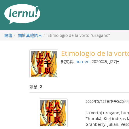
前
往
目
錄
論壇
關於其他語言
Etimologio de la vorto "uragano"
Etimologio de la vor
貼文者:
nornen
, 2020年5月27日
訊息:
2
2020年5月27日下午5:25:44
La vortoj uragano, hur
*hurakā. Kiel indikas l
Granberry, Julian; Ves