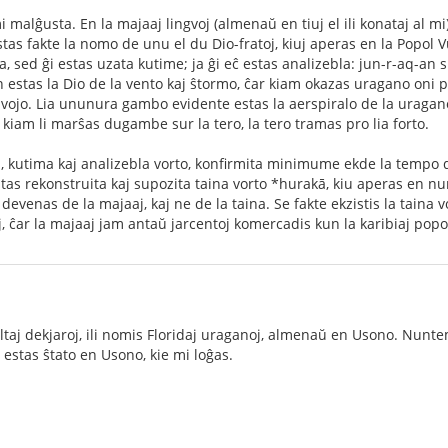
i malĝusta. En la majaaj lingvoj (almenaŭ en tiuj el ili konataj al m
stas fakte la nomo de unu el du Dio-fratoj, kiuj aperas en la Popol 
a, sed ĝi estas uzata kutime; ja ĝi eĉ estas analizebla: jun-r-aq-an
stas la Dio de la vento kaj ŝtormo, ĉar kiam okazas uragano oni po
 vojo. Lia ununura gambo evidente estas la aerspiralo de la uragano,
 kiam li marŝas dugambe sur la tero, la tero tramas pro lia forto.
, kutima kaj analizebla vorto, konfirmita minimume ekde la tempo d
stas rekonstruita kaj supozita taina vorto *hurakā, kiu aperas en nu
 devenas de la majaaj, kaj ne de la taina. Se fakte ekzistis la taina 
j, ĉar la majaaj jam antaŭ jarcentoj komercadis kun la karibiaj popo
taj dekjaroj, ili nomis Floridaj uraganoj, almenaŭ en Usono. Nuntemp
u estas ŝtato en Usono, kie mi loĝas.