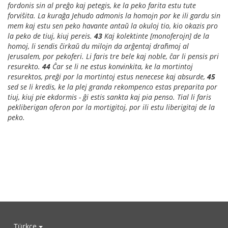
fordonis sin al preĝo kaj petegis, ke la peko farita estu tute
forviŝita. La kuraĝa Jehudo admonis la homojn por ke ili gardu sin
mem kaj estu sen peko havante antaŭ la okuloj tio, kio okazis pro
la peko de tiuj, kiuj pereis.
43
Kaj kolektinte [monoferojn] de la
homoj, li sendis ĉirkaŭ du milojn da arĝentaj draĥmoj al
Jerusalem, por pekoferi. Li faris tre bele kaj noble, ĉar li pensis pri
resurekto.
44
Ĉar se li ne estus konvinkita, ke la mortintoj
resurektos, preĝi por la mortintoj estus nenecese kaj absurde,
45
sed se li kredis, ke la plej granda rekompenco estas preparita por
tiuj, kiuj pie ekdormis - ĝi estis sankta kaj pia penso. Tial li faris
pekliberigan oferon por la mortigitoj, por ili estu liberigitaj de la
peko.
Türkçe