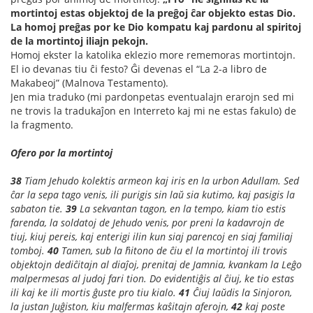
mortintoj estas objektoj de la preĝoj ĉar objekto estas Dio.
La homoj preĝas por ke Dio kompatu kaj pardonu al spiritoj
de la mortintoj iliajn pekojn.
Homoj ekster la katolika eklezio more rememoras mortintojn.
El io devanas tiu ĉi festo? Ĝi devenas el “La 2-a libro de
Makabeoj” (Malnova Testamento).
Jen mia traduko (mi pardonpetas eventualajn erarojn sed mi
ne trovis la tradukaĵon en Interreto kaj mi ne estas fakulo) de
la fragmento.
Ofero por la mortintoj
38
Tiam Jehudo kolektis armeon kaj iris en la urbon Adullam. Sed
ĉar la sepa tago venis, ili purigis sin laŭ sia kutimo, kaj pasigis la
sabaton tie.
39
La sekvantan tagon, en la tempo, kiam tio estis
farenda, la soldatoj de Jehudo venis, por preni la kadavrojn de
tiuj, kiuj pereis, kaj enterigi ilin kun siaj parencoj en siaj familiaj
tomboj.
40
Tamen, sub la ĥitono de ĉiu el la mortintoj ili trovis
objektojn dediĉitajn al diaĵoj, prenitaj de Jamnia, kvankam la Leĝo
malpermesas al judoj fari tion. Do evidentiĝis al ĉiuj, ke tio estas
ili kaj ke ili mortis ĝuste pro tiu kialo.
41
Ĉiuj laŭdis la Sinjoron,
la justan Juĝiston, kiu malfermas kaŝitajn aferojn,
42
kaj poste