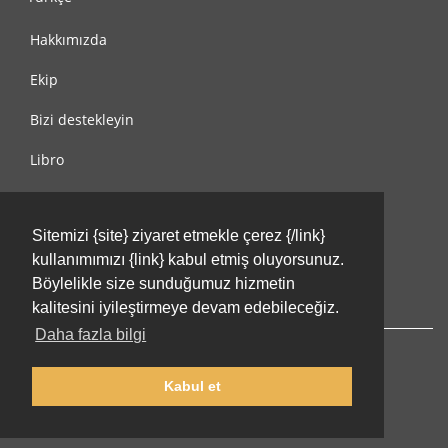
Hakkımızda
Ekip
Bizi destekleyin
Libro
Gizlilik Politikası
Sitemizi {site} ziyaret etmekle çerez {/link}
Kullanım Koşulları
kullanımımızı {link} kabul etmiş oluyorsunuz.
Bize ulaşın
Böylelikle size sunduğumuz hizmetin
kalitesini iyileştirmeye devam edebileceğiz.
Daha fazla bilgi
Kabul et
© 2002-2026 lernu.net |
Impressum