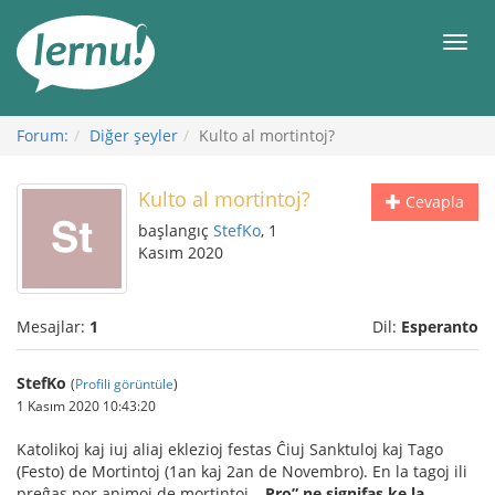
İçerik
Görüntüleme
Men
Forum:
Diğer şeyler
Kulto al mortintoj?
Kulto al mortintoj?
Cevapla
başlangıç
StefKo
, 1
Kasım 2020
Mesajlar:
1
Dil:
Esperanto
StefKo
(
Profili görüntüle
)
1 Kasım 2020 10:43:20
Katolikoj kaj iuj aliaj eklezioj festas Ĉiuj Sanktuloj kaj Tago
(Festo) de Mortintoj (1an kaj 2an de Novembro). En la tagoj ili
preĝas por animoj de mortintoj.
„Pro” ne signifas ke la