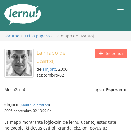
Al
la
Men
enhavo
Forumo
Pri la paĝaro
La mapo de uzantoj
La mapo de
Respondi
uzantoj
de
sinjoro
, 2006-
septembro-02
Mesaĝoj:
4
Lingvo:
Esperanto
sinjoro
(
Montri la profilon
)
2006-septembro-02 13:02:34
La mapo montranta loĝlokojn de lernu-uzantoj estas tute
nelegebla, ĝi devus esti pli granda, ekz. oni povus uzi