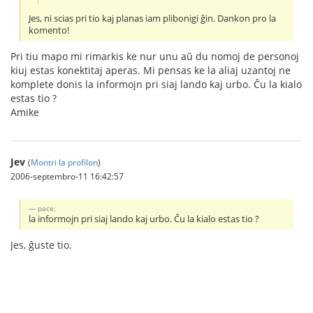
Jes, ni scias pri tio kaj planas iam plibonigi ĝin. Dankon pro la
komento!
Pri tiu mapo mi rimarkis ke nur unu aŭ du nomoj de personoj
kiuj estas konektitaj aperas. Mi pensas ke la aliaj uzantoj ne
komplete donis la informojn pri siaj lando kaj urbo. Ĉu la kialo
estas tio ?
Amike
Jev
(
Montri la profilon
)
2006-septembro-11 16:42:57
pace:
la informojn pri siaj lando kaj urbo. Ĉu la kialo estas tio ?
Jes, ĝuste tio.