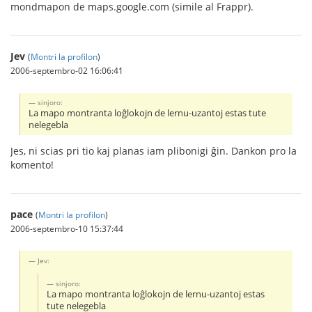
mondmapon de maps.google.com (simile al Frappr).
Jev
(
Montri la profilon
)
2006-septembro-02 16:06:41
sinjoro:
La mapo montranta loĝlokojn de lernu-uzantoj estas tute
nelegebla
Jes, ni scias pri tio kaj planas iam plibonigi ĝin. Dankon pro la
komento!
pace
(
Montri la profilon
)
2006-septembro-10 15:37:44
Jev:
sinjoro:
La mapo montranta loĝlokojn de lernu-uzantoj estas
tute nelegebla