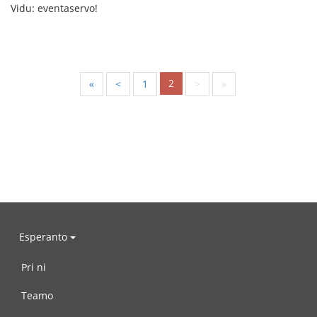
Vidu: eventaservo!
2
«
<
1
>
»
Esperanto
Pri ni
Teamo