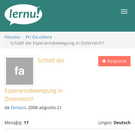
Al
la
Men
enhavo
Forumo
Pri ĉio cetera
Schläft die Esperantobewegung in Österreich?
Schläft die
Respondi
Esperantobewegung in
Österreich?
de
fantazo
, 2008-aŭgusto-21
Mesaĝoj:
17
Lingvo:
Deutsch