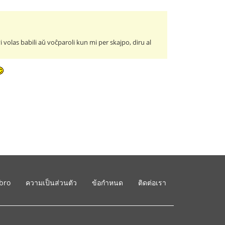
vi volas babili aŭ voĉparoli kun mi per skajpo, diru al
ibro
ความเป็นส่วนตัว
ข้อกำหนด
ติดต่อเรา