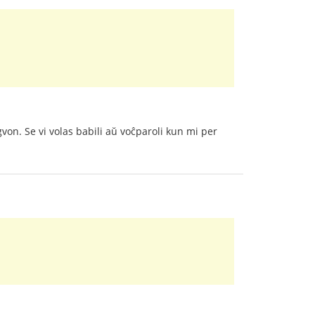
gvon. Se vi volas babili aŭ voĉparoli kun mi per