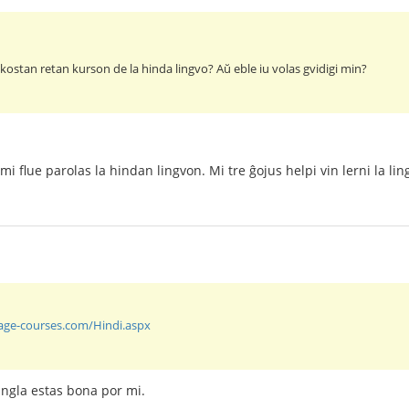
kostan retan kurson de la hinda lingvo? Aŭ eble iu volas gvidigi min?
mi flue parolas la hindan lingvon. Mi tre ĝojus helpi vin lerni la lin
uage-courses.com/Hindi.aspx
angla estas bona por mi.