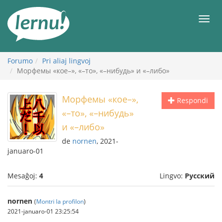
Al
la
Men
enhavo
Forumo
Pri aliaj lingvoj
Морфемы «кое–», «–то», «–нибудь» и «–либо»
Морфемы «кое–»,
Respondi
«–то», «–нибудь»
и «–либо»
de
nornen
, 2021-
januaro-01
Mesaĝoj:
4
Lingvo:
Русский
nornen
(
Montri la profilon
)
2021-januaro-01 23:25:54