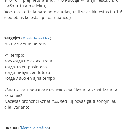
'кто-то ' - plej neŭtrala 'iu', 'кто-нибудь' ≈ 'iu ajn (estu)', 'кто-
либо' ≈ 'iu ajn (elektu)'
'кое-кто' - ofte la parolanto aludas, ke li scias kiu estas tiu 'iu'.
(sed eblas ke estas pli da nuancoj)
sergejm
(
Montri la profilon
)
2021-januaro-18 10:15:06
Pri tempo:
кое-когда ne estas uzata
когда-то en pasinteco
когда-нибудь en futuro
когда-либо en ajna tempo
«Знать-то» произносится как «znat'.tə» или «znat.tə» или
«zna.tə»?
Nacesas prononci «znat'.tə», sed iuj povas gluti sonojn laŭ
aliaj variantoj.
nornen
(
Montri la profilon
)