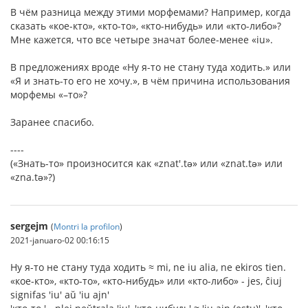
В чём разница между этими морфемами? Например, когда
сказать «кое-кто», «кто-то», «кто-нибудь» или «кто-либо»?
Мне кажется, что все четыре значат более-менее «iu».
В предложениях вроде «Ну я-то не стану туда ходить.» или
«Я и знать-то его не хочу.», в чём причина использования
морфемы «–то»?
Заранее спасибо.
----
(«Знать-то» произносится как «znat'.tə» или «znat.tə» или
«zna.tə»?)
sergejm
(
Montri la profilon
)
2021-januaro-02 00:16:15
Ну я-то не стану туда ходить ≈ mi, ne iu alia, ne ekiros tien.
«кое-кто», «кто-то», «кто-нибудь» или «кто-либо» - jes, ĉiuj
signifas 'iu' aŭ 'iu ajn'