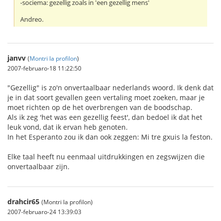
-sociema: gezellig zoals in 'een gezellig mens'
Andreo.
janvv
(
Montri la profilon
)
2007-februaro-18 11:22:50
"Gezellig" is zo'n onvertaalbaar nederlands woord. Ik denk dat
je in dat soort gevallen geen vertaling moet zoeken, maar je
moet richten op de het overbrengen van de boodschap.
Als ik zeg 'het was een gezellig feest', dan bedoel ik dat het
leuk vond, dat ik ervan heb genoten.
In het Esperanto zou ik dan ook zeggen: Mi tre gxuis la feston.
Elke taal heeft nu eenmaal uitdrukkingen en zegswijzen die
onvertaalbaar zijn.
drahcir65
(Montri la profilon)
2007-februaro-24 13:39:03