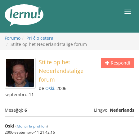
Al
la
Men
enhavo
Forumo
Pri ĉio cetera
Stilte op het Nederlandstalige forum
Stilte op het
Respondi
Nederlandstalige
forum
de
Oski
, 2006-
septembro-11
Mesaĝoj:
6
Lingvo:
Nederlands
Oski
(
Montri la profilon
)
2006-septembro-11 21:42:16