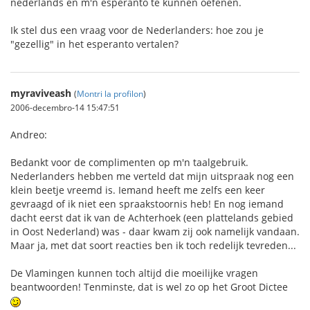
nederlands en m'n esperanto te kunnen oefenen.
Ik stel dus een vraag voor de Nederlanders: hoe zou je
"gezellig" in het esperanto vertalen?
myraviveash
(
Montri la profilon
)
2006-decembro-14 15:47:51
Andreo:
Bedankt voor de complimenten op m'n taalgebruik.
Nederlanders hebben me verteld dat mijn uitspraak nog een
klein beetje vreemd is. Iemand heeft me zelfs een keer
gevraagd of ik niet een spraakstoornis heb! En nog iemand
dacht eerst dat ik van de Achterhoek (een plattelands gebied
in Oost Nederland) was - daar kwam zij ook namelijk vandaan.
Maar ja, met dat soort reacties ben ik toch redelijk tevreden...
De Vlamingen kunnen toch altijd die moeilijke vragen
beantwoorden! Tenminste, dat is wel zo op het Groot Dictee