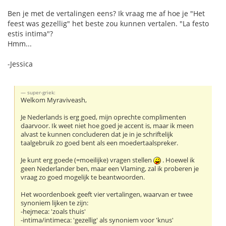
Ben je met de vertalingen eens? Ik vraag me af hoe je "Het
feest was gezellig" het beste zou kunnen vertalen. "La festo
estis intima"?
Hmm...
-Jessica
super-griek:
Welkom Myraviveash,
Je Nederlands is erg goed, mijn oprechte complimenten
daarvoor. Ik weet niet hoe goed je accent is, maar ik meen
alvast te kunnen concluderen dat je in je schriftelijk
taalgebruik zo goed bent als een moedertaalspreker.
Je kunt erg goede (=moeilijke) vragen stellen
. Hoewel ik
geen Nederlander ben, maar een Vlaming, zal ik proberen je
vraag zo goed mogelijk te beantwoorden.
Het woordenboek geeft vier vertalingen, waarvan er twee
synoniem lijken te zijn:
-hejmeca: 'zoals thuis'
-intima/intimeca: 'gezellig' als synoniem voor 'knus'