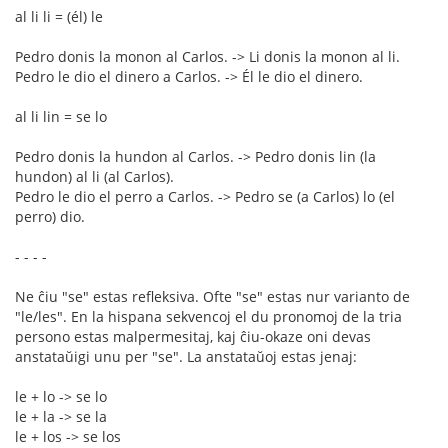
al li li = (él) le
Pedro donis la monon al Carlos. -> Li donis la monon al li.
Pedro le dio el dinero a Carlos. -> Él le dio el dinero.
al li lin = se lo
Pedro donis la hundon al Carlos. -> Pedro donis lin (la
hundon) al li (al Carlos).
Pedro le dio el perro a Carlos. -> Pedro se (a Carlos) lo (el
perro) dio.
- - - -
Ne ĉiu "se" estas refleksiva. Ofte "se" estas nur varianto de
"le/les". En la hispana sekvencoj el du pronomoj de la tria
persono estas malpermesitaj, kaj ĉiu-okaze oni devas
anstataŭigi unu per "se". La anstataŭoj estas jenaj:
le + lo -> se lo
le + la -> se la
le + los -> se los