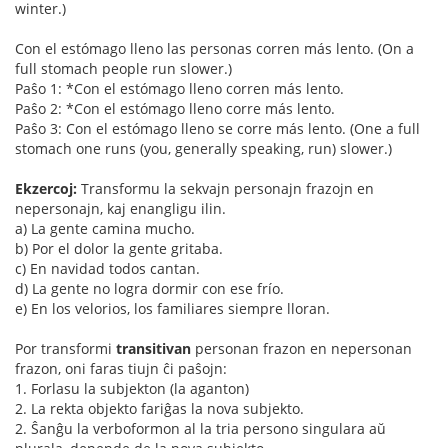
winter.)
Con el estómago lleno las personas corren más lento. (On a
full stomach people run slower.)
Paŝo 1: *Con el estómago lleno corren más lento.
Paŝo 2: *Con el estómago lleno corre más lento.
Paŝo 3: Con el estómago lleno se corre más lento. (One a full
stomach one runs (you, generally speaking, run) slower.)
Ekzercoj:
Transformu la sekvajn personajn frazojn en
nepersonajn, kaj enangligu ilin.
a) La gente camina mucho.
b) Por el dolor la gente gritaba.
c) En navidad todos cantan.
d) La gente no logra dormir con ese frío.
e) En los velorios, los familiares siempre lloran.
Por transformi
transitivan
personan frazon en nepersonan
frazon, oni faras tiujn ĉi paŝojn:
1. Forlasu la subjekton (la aganton)
2. La rekta objekto fariĝas la nova subjekto.
2. Ŝanĝu la verboformon al la tria persono singulara aŭ