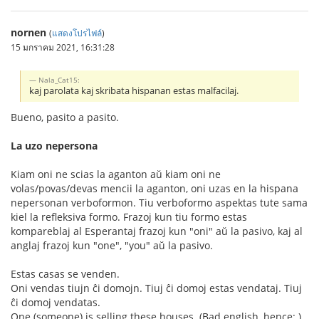
nornen
(
แสดงโปรไฟล์
)
15 มกราคม 2021, 16:31:28
Nala_Cat15:
kaj parolata kaj skribata hispanan estas malfacilaj.
Bueno, pasito a pasito.
La uzo nepersona
Kiam oni ne scias la aganton aŭ kiam oni ne
volas/povas/devas mencii la aganton, oni uzas en la hispana
nepersonan verboformon. Tiu verboformo aspektas tute sama
kiel la refleksiva formo. Frazoj kun tiu formo estas
kompareblaj al Esperantaj frazoj kun "oni" aŭ la pasivo, kaj al
anglaj frazoj kun "one", "you" aŭ la pasivo.
Estas casas se venden.
Oni vendas tiujn ĉi domojn. Tiuj ĉi domoj estas vendataj. Tiuj
ĉi domoj vendatas.
One (someone) is selling these houses. (Bad english, hence: )