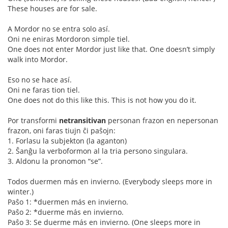
These houses are for sale.
A Mordor no se entra solo así.
Oni ne eniras Mordoron simple tiel.
One does not enter Mordor just like that. One doesn’t simply
walk into Mordor.
Eso no se hace así.
Oni ne faras tion tiel.
One does not do this like this. This is not how you do it.
Por transformi
netransitivan
personan frazon en nepersonan
frazon, oni faras tiujn ĉi paŝojn:
1. Forlasu la subjekton (la aganton)
2. Ŝanĝu la verboformon al la tria persono singulara.
3. Aldonu la pronomon “se”.
Todos duermen más en invierno. (Everybody sleeps more in
winter.)
Paŝo 1: *duermen más en invierno.
Paŝo 2: *duerme más en invierno.
Paŝo 3: Se duerme más en invierno. (One sleeps more in