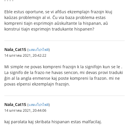
- - - -
Eble estus oportune, se vi afiŝus ekzemplajn frazojn kiuj
kaŭzas problemojn al vi. Ĉu via baza problema estas
kompreni tiajn esprimojn aŭskultante la hispanan, aŭ
konstrui tiajn esprimojn tradukante hispanen?
Nala_Cat15
(
แสดงโปรไฟล์
)
14 มกราคม 2021, 20:42:22
Mi simple ne povas kompreni frazojn k la signifojn kun se le .
La signifo de la frazo ne havas sencon, mi devas provi traduki
ĝin al la angla enmense kaj poste kompreni la frazon. mi ne
povas elpensi ekzemplajn frazojn.
Nala_Cat15
(
แสดงโปรไฟล์
)
14 มกราคม 2021, 20:44:06
kaj parolata kaj skribata hispanan estas malfacilaj.