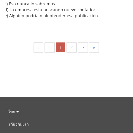
c) Eso nunca lo sabremos.
d) La empresa está buscando nuevo contador.
e) Alguien podría malentender esa publicación.
1
«
<
2
>
»
ไทย
เกี่ยวกับเรา