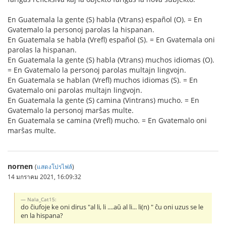
En Guatemala la gente (S) habla (Vtrans) español (O). = En
Gvatemalo la personoj parolas la hispanan.
En Guatemala se habla (Vrefl) español (S). = En Gvatemala oni
parolas la hispanan.
En Guatemala la gente (S) habla (Vtrans) muchos idiomas (O).
= En Gvatemalo la personoj parolas multajn lingvojn.
En Guatemala se hablan (Vrefl) muchos idiomas (S). = En
Gvatemalo oni parolas multajn lingvojn.
En Guatemala la gente (S) camina (Vintrans) mucho. = En
Gvatemalo la personoj marŝas multe.
En Guatemala se camina (Vrefl) mucho. = En Gvatemalo oni
marŝas multe.
nornen
(
แสดงโปรไฟล์
)
14 มกราคม 2021, 16:09:32
Nala_Cat15:
do ĉiufoje ke oni dirus "al li, li ....aŭ al li... li(n) " ĉu oni uzus se le
en la hispana?