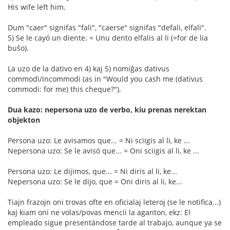
His wife left him.
Dum "caer" signifas "fali", "caerse" signifas "defali, elfali".
5) Se le cayó un diente. = Unu dento elfalis al li (=for de lia
buŝo).
La uzo de la dativo en 4) kaj 5) nomiĝas dativus
commodi/incommodi (as in "Would you cash me (dativus
commodi: for me) this cheque?").
Dua kazo: nepersona uzo de verbo, kiu prenas nerektan
objekton
Persona uzo: Le avisamos que... = Ni sciigis al li, ke ...
Nepersona uzo: Se le avisó que... = Oni sciigis al li, ke ...
Persona uzo: Le dijimos, que... = Ni diris al li, ke...
Nepersona uzo: Se le dijo, que = Oni diris al li, ke...
Tiajn frazojn oni trovas ofte en oficialaj leteroj (se le notifica...)
kaj kiam oni ne volas/povas mencii la aganton, ekz: El
empleado sigue presentándose tarde al trabajo, aunque ya se