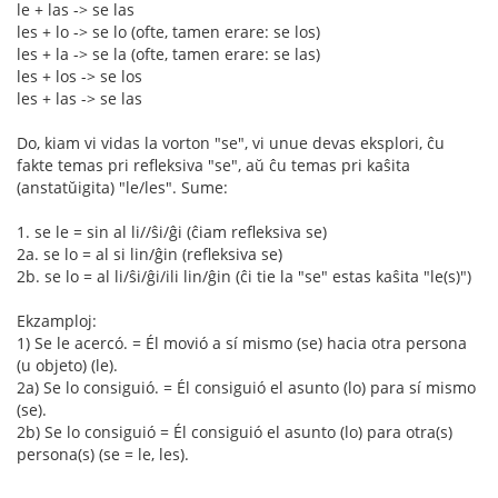
le + las -> se las
les + lo -> se lo (ofte, tamen erare: se los)
les + la -> se la (ofte, tamen erare: se las)
les + los -> se los
les + las -> se las
Do, kiam vi vidas la vorton "se", vi unue devas eksplori, ĉu
fakte temas pri refleksiva "se", aŭ ĉu temas pri kaŝita
(anstatŭigita) "le/les". Sume:
1. se le = sin al li//ŝi/ĝi (ĉiam refleksiva se)
2a. se lo = al si lin/ĝin (refleksiva se)
2b. se lo = al li/ŝi/ĝi/ili lin/ĝin (ĉi tie la "se" estas kaŝita "le(s)")
Ekzamploj:
1) Se le acercó. = Él movió a sí mismo (se) hacia otra persona
(u objeto) (le).
2a) Se lo consiguió. = Él consiguió el asunto (lo) para sí mismo
(se).
2b) Se lo consiguió = Él consiguió el asunto (lo) para otra(s)
persona(s) (se = le, les).