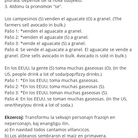
plurala, depende de la nova subjekto.
3. Aldonu la pronomon “se”.
Los campesinos (S) venden el aguacate (O) a granel. (The
farmers sell avocado in bulk.)
Paŝo 1: *venden el aguacate a granel.
Paŝo 2: *venden el aguacate (S) a granel.
Paŝo 3: *vende el aguacate (S) a granel.
Paŝo 4: Se vende el aguacate a granel. El aguacate se vende a
granel. (One sells avocado in bulk. Avocado is sold in bulk.)
En los EEUU, la gente (S) toma muchas gaseosas (O). (In the
US, people drink a lot of soda/pop/fizzy drinks.)
Paŝo 1: *En los EEUU, toma muchas gaseosas.
Paŝo 2: *En los EEUU, toma muchas gaseosas (S).
Paŝo 3: *En los EEUU, toman muchas gaseosas (S).
Paŝo 4: En los EEUU, se toman muchas gaseosas. (In the US,
one/they/you drink a lot of soda.)
Ekzercoj:
Transformu la sekvajn personajn frazojn en
nepersonajn, kaj enangligu ilin.
a) En navidad todos cantamos villancicos.
b) Los aldeanos sembraron el maíz en primavera.