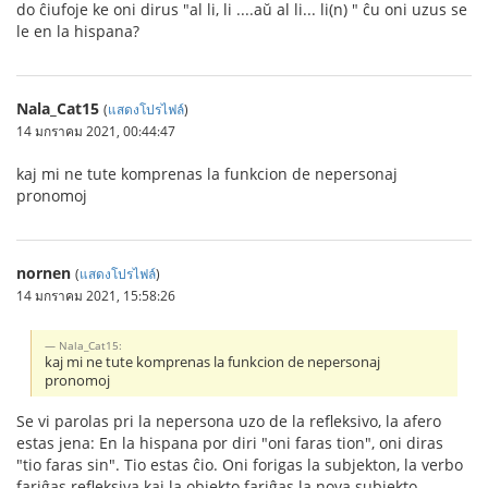
do ĉiufoje ke oni dirus "al li, li ....aŭ al li... li(n) " ĉu oni uzus se
le en la hispana?
Nala_Cat15
(
แสดงโปรไฟล์
)
14 มกราคม 2021, 00:44:47
kaj mi ne tute komprenas la funkcion de nepersonaj
pronomoj
nornen
(
แสดงโปรไฟล์
)
14 มกราคม 2021, 15:58:26
Nala_Cat15:
kaj mi ne tute komprenas la funkcion de nepersonaj
pronomoj
Se vi parolas pri la nepersona uzo de la refleksivo, la afero
estas jena: En la hispana por diri "oni faras tion", oni diras
"tio faras sin". Tio estas ĉio. Oni forigas la subjekton, la verbo
fariĝas refleksiva kaj la objekto fariĝas la nova subjekto.