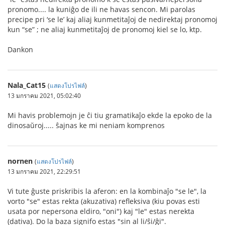
pronomo.... la kuniĝo de ili ne havas sencon. Mi parolas
precipe pri ‘se le’ kaj aliaj kunmetitaĵoj de nedirektaj pronomoj
kun “se” ; ne aliaj kunmetitaĵoj de pronomoj kiel se lo, ktp.
Dankon
Nala_Cat15
(
แสดงโปรไฟล์
)
13 มกราคม 2021, 05:02:40
Mi havis problemojn je ĉi tiu gramatikaĵo ekde la epoko de la
dinosaŭroj..... ŝajnas ke mi neniam komprenos
nornen
(
แสดงโปรไฟล์
)
13 มกราคม 2021, 22:29:51
Vi tute ĝuste priskribis la aferon: en la kombinaĵo "se le", la
vorto "se" estas rekta (akuzativa) refleksiva (kiu povas esti
usata por nepersona eldiro, "oni") kaj "le" estas nerekta
(dativa). Do la baza signifo estas "sin al li/ŝi/ĝi".