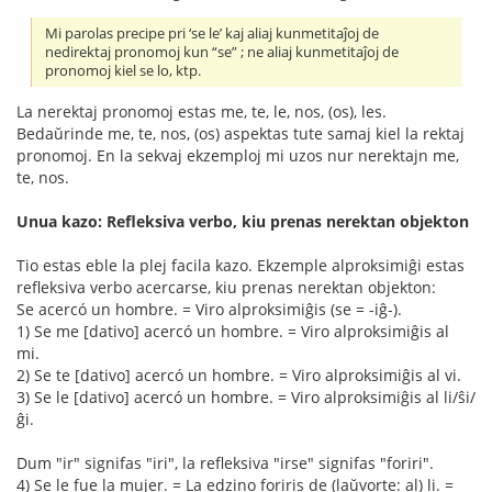
Mi parolas precipe pri ‘se le’ kaj aliaj kunmetitaĵoj de
nedirektaj pronomoj kun “se” ; ne aliaj kunmetitaĵoj de
pronomoj kiel se lo, ktp.
La nerektaj pronomoj estas me, te, le, nos, (os), les.
Bedaŭrinde me, te, nos, (os) aspektas tute samaj kiel la rektaj
pronomoj. En la sekvaj ekzemploj mi uzos nur nerektajn me,
te, nos.
Unua kazo: Refleksiva verbo, kiu prenas nerektan objekton
Tio estas eble la plej facila kazo. Ekzemple alproksimiĝi estas
refleksiva verbo acercarse, kiu prenas nerektan objekton:
Se acercó un hombre. = Viro alproksimiĝis (se = -iĝ-).
1) Se me [dativo] acercó un hombre. = Viro alproksimiĝis al
mi.
2) Se te [dativo] acercó un hombre. = Viro alproksimiĝis al vi.
3) Se le [dativo] acercó un hombre. = Viro alproksimiĝis al li/ŝi/
ĝi.
Dum "ir" signifas "iri", la refleksiva "irse" signifas "foriri".
4) Se le fue la mujer. = La edzino foriris de (laŭvorte: al) li. =