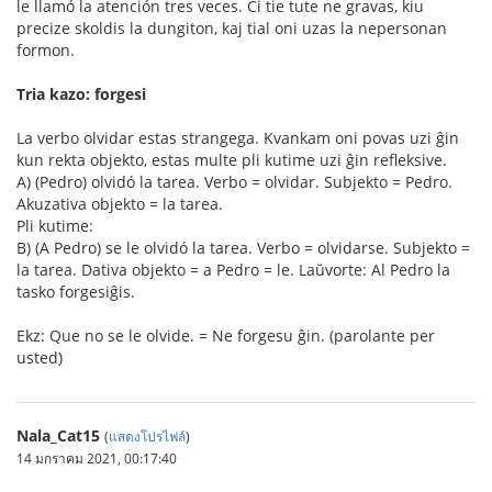
le llamó la atención tres veces. Ĉi tie tute ne gravas, kiu
precize skoldis la dungiton, kaj tial oni uzas la nepersonan
formon.
Tria kazo: forgesi
La verbo olvidar estas strangega. Kvankam oni povas uzi ĝin
kun rekta objekto, estas multe pli kutime uzi ĝin refleksive.
A) (Pedro) olvidó la tarea. Verbo = olvidar. Subjekto = Pedro.
Akuzativa objekto = la tarea.
Pli kutime:
B) (A Pedro) se le olvidó la tarea. Verbo = olvidarse. Subjekto =
la tarea. Dativa objekto = a Pedro = le. Laŭvorte: Al Pedro la
tasko forgesiĝis.
Ekz: Que no se le olvide. = Ne forgesu ĝin. (parolante per
usted)
Nala_Cat15
(
แสดงโปรไฟล์
)
14 มกราคม 2021, 00:17:40