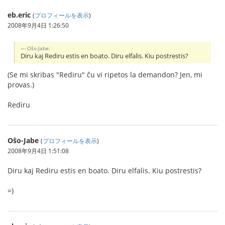
eb.eric
(
プロフィールを表示
)
2008年9月4日 1:26:50
Oŝo-Jabe:
Diru kaj Rediru estis en boato. Diru elfalis. Kiu postrestis?
(Se mi skribas "Rediru" ĉu vi ripetos la demandon? Jen, mi
provas.)
Rediru
Oŝo-Jabe
(
プロフィールを表示
)
2008年9月4日 1:51:08
Diru kaj Rediru estis en boato. Diru elfalis. Kiu postrestis?
=)