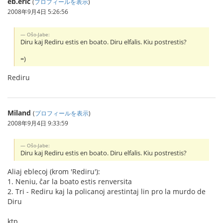
eb.eric
(
プロフィールを表示
)
2008年9月4日 5:26:56
Oŝo-Jabe:
Diru kaj Rediru estis en boato. Diru elfalis. Kiu postrestis?
=)
Rediru
Miland
(
プロフィールを表示
)
2008年9月4日 9:33:59
Oŝo-Jabe:
Diru kaj Rediru estis en boato. Diru elfalis. Kiu postrestis?
Aliaj eblecoj (krom 'Rediru'):
1. Neniu, ĉar la boato estis renversita
2. Tri - Rediru kaj la policanoj arestintaj lin pro la murdo de
Diru
ktp