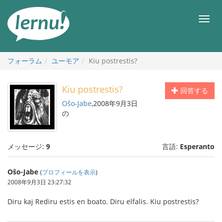
目
次
メ
へ
ニ
ュ
ー
フォーラム
ユーモア
Kiu postrestis?
Kiu postrestis?
回答する
Oŝo-Jabe
,2008年9月3日
の
メッセージ:
9
言語:
Esperanto
Oŝo-Jabe
(
プロフィールを表示
)
2008年9月3日 23:27:32
Diru kaj Rediru estis en boato. Diru elfalis. Kiu postrestis?