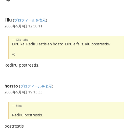
Filu
(
プロフィールを表示
)
2008年9月4日 12:50:11
Oŝo-Jabe:
Diru kaj Rediru estis en boato. Diru elfalis. Kiu postrestis?
=)
Rediru postrestis.
horsto
(
プロフィールを表示
)
2008年9月4日 19:15:33
Filu:
Rediru postrestis.
postrestis