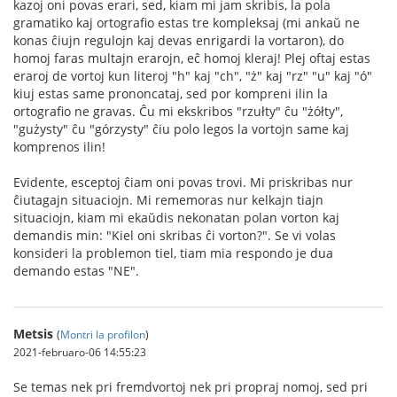
kazoj oni povas erari, sed, kiam mi jam skribis, la pola
gramatiko kaj ortografio estas tre kompleksaj (mi ankaŭ ne
konas ĉiujn regulojn kaj devas enrigardi la vortaron), do
homoj faras multajn erarojn, eĉ homoj kleraj! Plej oftaj estas
eraroj de vortoj kun literoj "h" kaj "ch", "ż" kaj "rz" "u" kaj "ó"
kiuj estas same prononcataj, sed por kompreni ilin la
ortografio ne gravas. Ĉu mi ekskribos "rzułty" ĉu "żółty",
"gużysty" ĉu "górzysty" ĉiu polo legos la vortojn same kaj
komprenos ilin!
Evidente, esceptoj ĉiam oni povas trovi. Mi priskribas nur
ĉiutagajn situaciojn. Mi rememoras nur kelkajn tiajn
situaciojn, kiam mi ekaŭdis nekonatan polan vorton kaj
demandis min: "Kiel oni skribas ĉi vorton?". Se vi volas
konsideri la problemon tiel, tiam mia respondo je dua
demando estas "NE".
Metsis
(
Montri la profilon
)
2021-februaro-06 14:55:23
Se temas nek pri fremdvortoj nek pri propraj nomoj, sed pri