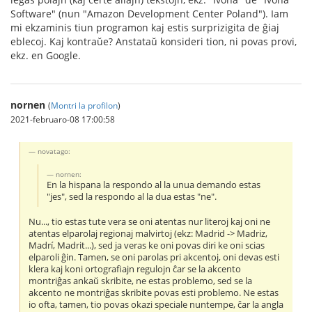
Software" (nun "Amazon Development Center Poland"). Iam
mi ekzaminis tiun programon kaj estis surprizigita de ĝiaj
eblecoj. Kaj kontraŭe? Anstataŭ konsideri tion, ni povas provi,
ekz. en Google.
nornen
(
Montri la profilon
)
2021-februaro-08 17:00:58
novatago:
nornen:
En la hispana la respondo al la unua demando estas
"jes", sed la respondo al la dua estas "ne".
Nu..., tio estas tute vera se oni atentas nur literoj kaj oni ne
atentas elparolaj regionaj malvirtoj (ekz: Madrid -> Madriz,
Madrí, Madrit...), sed ja veras ke oni povas diri ke oni scias
elparoli ĝin. Tamen, se oni parolas pri akcentoj, oni devas esti
klera kaj koni ortografiajn regulojn ĉar se la akcento
montriĝas ankaŭ skribite, ne estas problemo, sed se la
akcento ne montriĝas skribite povas esti problemo. Ne estas
io ofta, tamen, tio povas okazi speciale nuntempe, ĉar la angla