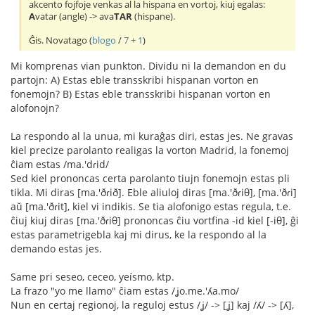
akcento fojfoje venkas al la hispana en vortoj, kiuj egalas:
A
vatar (angle) -> ava
TAR
(hispane).
Ĝis. Novatago (
blogo
/
7 + 1
)
Mi komprenas vian punkton. Dividu ni la demandon en du
partojn: A) Estas eble transskribi hispanan vorton en
fonemojn? B) Estas eble transskribi hispanan vorton en
alofonojn?
La respondo al la unua, mi kuraĝas diri, estas jes. Ne gravas
kiel precize parolanto realigas la vorton Madrid, la fonemoj
ĉiam estas /ma.'dɾid/
Sed kiel prononcas certa parolanto tiujn fonemojn estas pli
tikla. Mi diras [ma.'ðɾið]. Eble aliuloj diras [ma.'ðɾiθ], [ma.'ðɾi]
aŭ [ma.'ðɾit], kiel vi indikis. Se tia alofonigo estas regula, t.e.
ĉiuj kiuj diras [ma.'ðɾiθ] prononcas ĉiu vortfina -id kiel [-iθ], ĝi
estas parametrigebla kaj mi dirus, ke la respondo al la
demando estas jes.
Same pri seseo, ceceo, yeísmo, ktp.
La frazo "yo me llamo" ĉiam estas /ʝo.me.'ʎa.mo/
Nun en certaj regionoj, la reguloj estus /ʝ/ -> [ʝ] kaj /ʎ/ -> [ʎ],