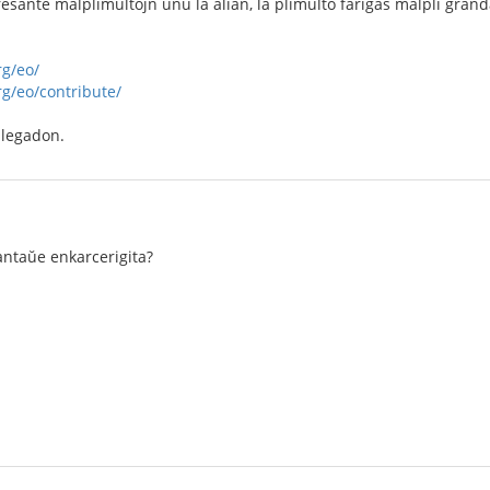
resante malplimultojn unu la alian, la plimulto fariĝas malpli grand
rg/eo/
g/eo/contribute/
 legadon.
 antaŭe enkarcerigita?