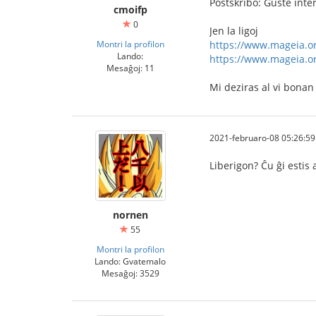
Postskribo: Ĝuste inte
cmoifp
0
Jen la ligoj
Montri la profilon
https://www.mageia.o
Lando:
https://www.mageia.or
Mesaĝoj: 11
Mi deziras al vi bonan
2021-februaro-08 05:26:59
Liberigon? Ĉu ĝi estis
nornen
55
Montri la profilon
Lando: Gvatemalo
Mesaĝoj: 3529