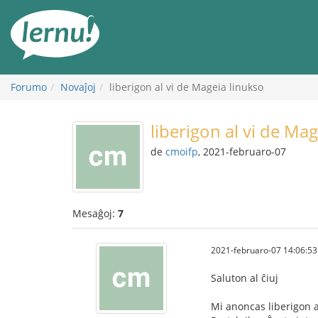
Al
la
enhavo
Forumo
Novaĵoj
liberigon al vi de Mageia linukso
liberigon al vi de Ma
de
cmoifp
, 2021-februaro-07
Mesaĝoj:
7
2021-februaro-07 14:06:53
Saluton al ĉiuj
Mi anoncas liberigon a