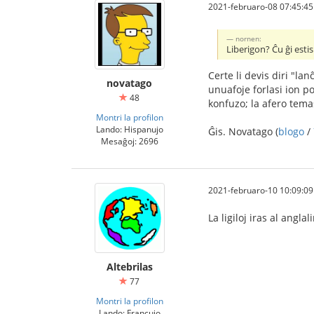
2021-februaro-08 07:45:45
nornen:
Liberigon? Ĉu ĝi esti
Certe li devis diri "la
novatago
unuafoje forlasi ion po
48
konfuzo; la afero tema
Montri la profilon
Lando: Hispanujo
Ĝis. Novatago (
blogo
/
Mesaĝoj: 2696
2021-februaro-10 10:09:09
La ligiloj iras al angl
Altebrilas
77
Montri la profilon
Lando: Francujo