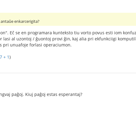
s antaŭe enkarcerigita?
nĉon". Eĉ se en programara kunteksto tiu vorto povus esti iom konfuza
r lasi al uzontoj / ĝuontoj provi ĝin, kaj alia pri ekfunkciigi kompu
s pri unuafoje forlasi operaciumon.
7 + 1
)
alingvaj paĝoj. Kiuj paĝoj estas esperantaj?