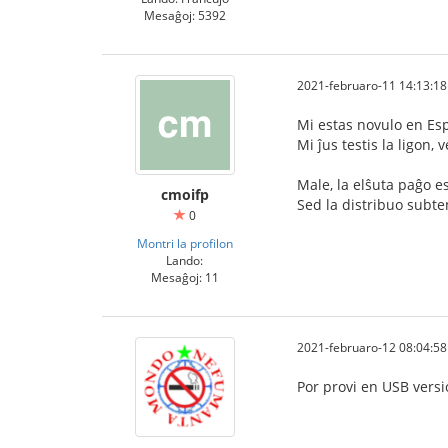
Mesaĝoj: 5392
2021-februaro-11 14:13:18
Mi estas novulo en Esp
Mi ĵus testis la ligon,
Male, la elŝuta paĝo es
cmoifp
Sed la distribuo subte
0
Montri la profilon
Lando:
Mesaĝoj: 11
2021-februaro-12 08:04:58
Por provi en USB versi