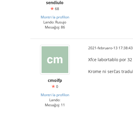
sendiulo
68
Montri la profilon
Lando: Rusujo
Mesaĝoj: 86
2021-februaro-13 17:38:43
Xfce labortablo por 32
Krome ni serĉas traduki
cmoifp
0
Montri la profilon
Lando:
Mesaĝoj: 11