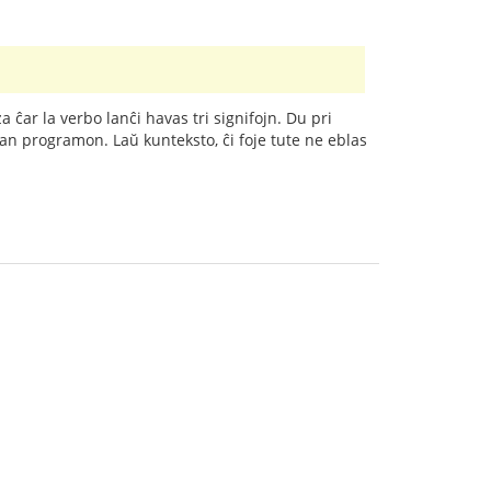
 ĉar la verbo lanĉi havas tri signifojn. Du pri
tilan programon. Laŭ kunteksto, ĉi foje tute ne eblas