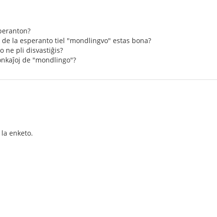
esperanton?
o de la esperanto tiel "mondlingvo" estas bona?
to ne pli disvastiĝis?
bonkaĵoj de "mondlingo"?
la enketo.