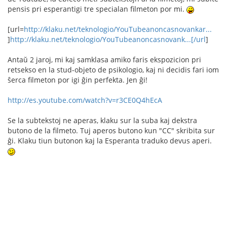
pensis pri esperantigi tre specialan filmeton por mi.
[url=
http://klaku.net/teknologio/YouTubeanoncasnovankar...
]
http://klaku.net/teknologio/YouTubeanoncasnovank...[/url
]
Antaŭ 2 jaroj, mi kaj samklasa amiko faris ekspozicion pri
retsekso en la stud-objeto de psikologio, kaj ni decidis fari iom
ŝerca filmeton por igi ĝin perfekta. Jen ĝi!
http://es.youtube.com/watch?v=r3CE0Q4hEcA
Se la subtekstoj ne aperas, klaku sur la suba kaj dekstra
butono de la filmeto. Tuj aperos butono kun "CC" skribita sur
ĝi. Klaku tiun butonon kaj la Esperanta traduko devus aperi.