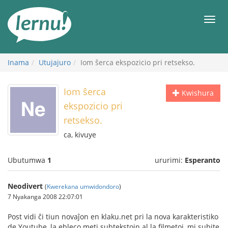
Ku
rupapuro
Urut
rw'ibirimwo
Inama
Utujajuro
Iom ŝerca ekspozicio pri retsekso.
Iom ŝerca
Kwishura
ekspozicio pri
retsekso.
ca, kivuye
Ubutumwa
1
ururimi:
Esperanto
Neodivert
(
Kwerekana umwidondoro
)
7 Nyakanga 2008 22:07:01
Post vidi ĉi tiun novaĵon en klaku.net pri la nova karakteristiko
de Youtube, la ebleco meti subtekstojn al la filmetoj, mi subite