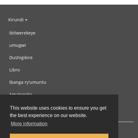
Kirundi
ibitwerekeye
umugwi
Dushigikire
Libro
Ibanga ry'umuntu
Amategeko
Turondere
This website uses cookies to ensure you get
the best experience on our website.
More information