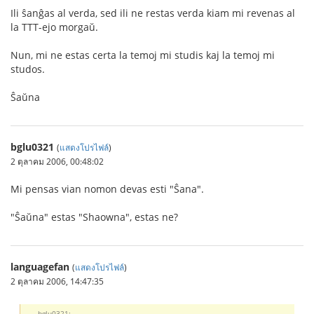
Ili ŝanĝas al verda, sed ili ne restas verda kiam mi revenas al
la TTT-ejo morgaŭ.
Nun, mi ne estas certa la temoj mi studis kaj la temoj mi
studos.
Ŝaŭna
bglu0321
(
แสดงโปรไฟล์
)
2 ตุลาคม 2006, 00:48:02
Mi pensas vian nomon devas esti "Ŝana".
"Ŝaŭna" estas "Shaowna", estas ne?
languagefan
(
แสดงโปรไฟล์
)
2 ตุลาคม 2006, 14:47:35
bglu0321: