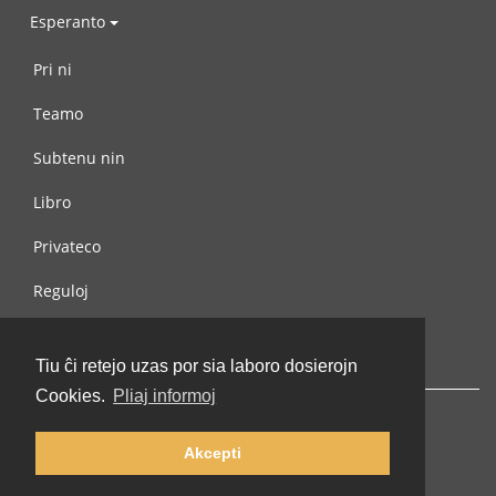
Esperanto
Pri ni
Teamo
Subtenu nin
Libro
Privateco
Reguloj
Kontaktu nin
Tiu ĉi retejo uzas por sia laboro dosierojn
Cookies.
Pliaj informoj
Akcepti
© 2002-2026 lernu.net |
Impressum