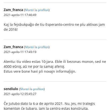
Zam_franca
(
Montri la profilon
)
2021-aprilo-11 17:46:49
Kaj la fejsbukpaĝo de tiu Esperanto-centro ne plu aktivas jam
de 2016!
Zam_franca
(
Montri la profilon
)
2021-aprilo-11 17:49:19
Atentu: tiu video estas 10-jara. Eble ili bezonas monon, sed ne
4000 eŭroj, aŭ ne por la samaj aferoj.
Estus vere bone havi pli novajn informaĵojn.
sendiulo
(
Montri la profilon
)
2021-aprilo-12 05:45:27
Ĉe jutubo dato la 6-a de aprilo 2021. Nu, jes, mi tralegis
komenton ĉe tubaro. Jam la centro estas konstruita.