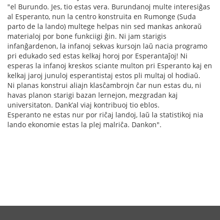
"el Burundo. Jes, tio estas vera. Burundanoj multe interesiĝas
al Esperanto, nun la centro konstruita en Rumonge (Suda
parto de la lando) multege helpas nin sed mankas ankoraŭ
materialoj por bone funkciigi ĝin. Ni jam starigis
infanĝardenon, la infanoj sekvas kursojn laŭ nacia programo
pri edukado sed estas kelkaj horoj por Esperantaĵoj! Ni
esperas la infanoj kreskos sciante multon pri Esperanto kaj en
kelkaj jaroj junuloj esperantistaj estos pli multaj ol hodiaŭ.
Ni planas konstrui aliajn klasĉambrojn ĉar nun estas du, ni
havas planon starigi bazan lernejon, mezgradan kaj
universitaton. Dank’al viaj kontribuoj tio eblos.
Esperanto ne estas nur por riĉaj landoj, laŭ la statistikoj nia
lando ekonomie estas la plej malriĉa. Dankon".