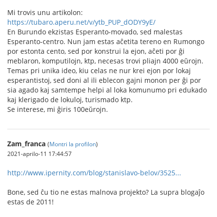
Mi trovis unu artikolon:
https://tubaro.aperu.net/v/ytb_PUP_dODY9yE/
En Burundo ekzistas Esperanto-movado, sed malestas
Esperanto-centro. Nun jam estas aĉetita tereno en Rumongo
por estonta cento, sed por konstrui la ejon, aĉeti por ĝi
meblaron, komputilojn, ktp, necesas trovi pliajn 4000 eŭrojn.
Temas pri unika ideo, kiu celas ne nur krei ejon por lokaj
esperantistoj, sed doni al ili eblecon gajni monon per ĝi por
sia agado kaj samtempe helpi al loka komunumo pri edukado
kaj klerigado de lokuloj, turismado ktp.
Se interese, mi ĝiris 100eŭrojn.
Zam_franca
(
Montri la profilon
)
2021-aprilo-11 17:44:57
http://www.ipernity.com/blog/stanislavo-belov/3525...
Bone, sed ĉu tio ne estas malnova projekto? La supra blogaĵo
estas de 2011!