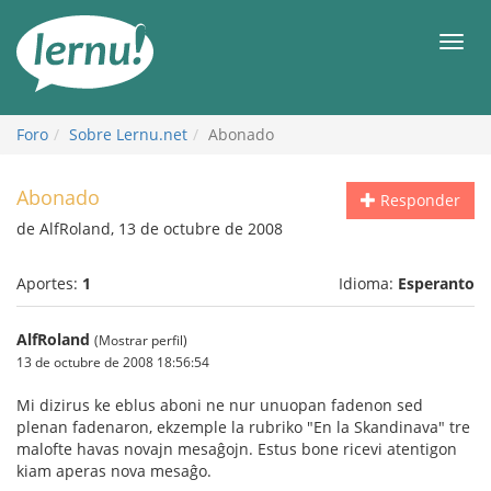
Contenido
Men
Foro
Sobre Lernu.net
Abonado
Abonado
Responder
de AlfRoland, 13 de octubre de 2008
Aportes:
1
Idioma:
Esperanto
AlfRoland
(Mostrar perfil)
13 de octubre de 2008 18:56:54
Mi dizirus ke eblus aboni ne nur unuopan fadenon sed
plenan fadenaron, ekzemple la rubriko "En la Skandinava" tre
malofte havas novajn mesaĝojn. Estus bone ricevi atentigon
kiam aperas nova mesaĝo.