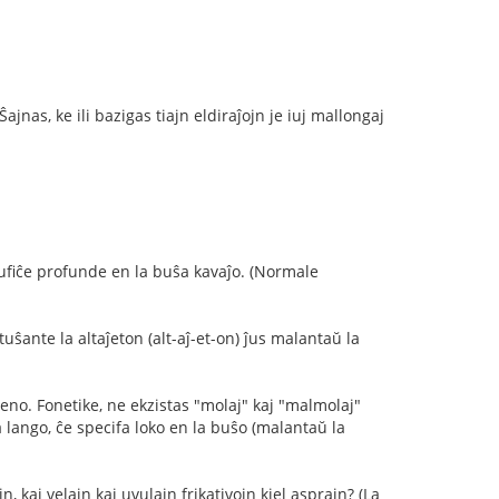
jnas, ke ili bazigas tiajn eldiraĵojn je iuj mallongaj
 sufiĉe profunde en la buŝa kavaĵo. (Normale
 tuŝante la altaĵeton (alt-aĵ-et-on) ĵus malantaŭ la
omeno. Fonetike, ne ekzistas "molaj" kaj "malmolaj"
a lango, ĉe specifa loko en la buŝo (malantaŭ la
, kaj velajn kaj uvulajn frikativojn kiel asprajn? (La