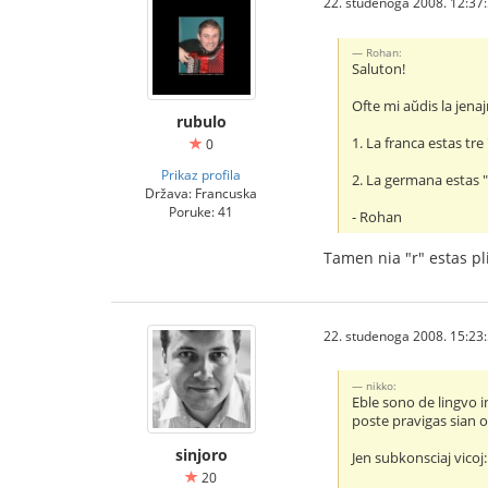
22. studenoga 2008. 12:37
Rohan:
Saluton!
Ofte mi aŭdis la jenajn
rubulo
1. La franca estas tre
0
Prikaz profila
2. La germana estas "
Država: Francuska
Poruke: 41
- Rohan
Tamen nia "r" estas pli
22. studenoga 2008. 15:23
nikko:
Eble sono de lingvo i
poste pravigas sian op
sinjoro
Jen subkonsciaj vicoj:
20