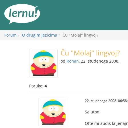
Sadržaj
Forum
O drugim jezicima
Ĉu "Molaj" lingvoj?
Ĉu "Molaj" lingvoj?
od
Rohan
, 22. studenoga 2008.
Poruke:
4
22. studenoga 2008. 06:58
Saluton!
Ofte mi aŭdis la jenajn