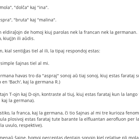
mola", "dolĉa" kaj "ina".
spra", "bruta" kaj "malina".
n eldiraĵojn de homoj kiuj parolas nek la francan nek la germanan. Ŝa
 kiu(j)n ili aŭdis.
kial sentiĝas tiel al ili, la tipaj respondoj estas:
 simple ŝajnas tiel al mi.
ermana havas tro da "aspraj" sonoj aŭ tiaj sonoj, kiuj estas farataj
o en 'Bach', kaj la germana R.)
ajn T-ojn kaj D-ojn, kontraste al tiuj, kiuj estas farataj kun la lango
a kaj la germana).
stiko, la franca, kaj la germana, ĉi tio ŝajnas al mi tre kurioza fen
ula plosivoj estas farataj tute barante la elfluantan aerofluon per l
la uvulo, respektive).
almenaŭ ŝajne, homoj perceptas dentajn sonojn kiel relative pli molajn