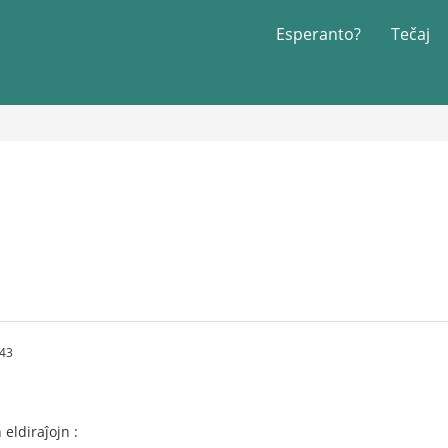
Esperanto?
Tečaj
:43
 eldiraĵojn :