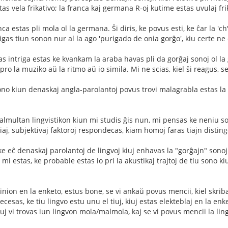
as vela frikativo; la franca kaj germana R-oj kutime estas uvulaj frik
ca estas pli mola ol la germana. Ŝi diris, ke povus esti, ke ĉar la 'ch'
gas tiun sonon nur al la ago 'purigado de onia gorĝo', kiu certe ne e
vas intriga estas ke kvankam la araba havas pli da gorĝaj sonoj ol l
e pro la muziko aŭ la ritmo aŭ io simila. Mi ne scias, kiel ŝi reagus,
ono kiun denaskaj angla-parolantoj povus trovi malagrabla estas la r
almultan lingvistikon kiun mi studis ĝis nun, mi pensas ke neniu so
aj, subjektivaj faktoroj respondecas, kiam homoj faras tiajn disting
 eĉ denaskaj parolantoj de lingvoj kiuj enhavas la "gorĝajn" sonojn 
 mi estas, ke probable estas io pri la akustikaj trajtoj de tiu sono 
ion en la enketo, estus bone, se vi ankaŭ povus mencii, kiel skribaĵ
ecesas, ke tiu lingvo estu unu el tiuj, kiuj estas elekteblaj en la en
iuj vi trovas iun lingvon mola/malmola, kaj se vi povus mencii la ling