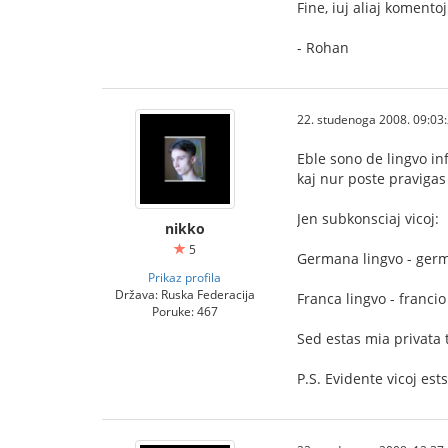
Fine, iuj aliaj koment
- Rohan
22. studenoga 2008. 09:03
Eble sono de lingvo in
kaj nur poste pravigas 
Jen subkonsciaj vicoj:
nikko
5
Germana lingvo - germa
Prikaz profila
Država: Ruska Federacija
Franca lingvo - francio
Poruke: 467
Sed estas mia privata 
P.S. Evidente vicoj est