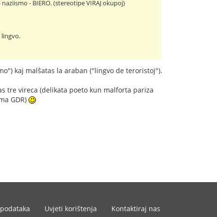
 naziismo - BIERO. (stereotipe VIRAJ okupoj)
.
 lingvo.
mo") kaj malŝatas la araban ("lingvo de teroristoj").
as tre vireca (delikata poeto kun malforta pariza
iama GDR)
 podataka
Uvjeti korištenja
Kontaktiraj nas