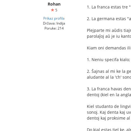
Rohan
1. La franca estas tre "
5
Prikaz profila
2. La germana estas "a
Država: Indija
Poruke: 214
Plejparte mi aŭdis tiaj
parolaĵoj aŭ je iu kanto,
Kiam oni demandas ilin, 
1. Neniu specifa kialo;
2. Ŝajnas al mi ke la g
aludante al la 'ch' son
3. La franca havas dent
dentoj (kiel en la angl
Kiel studanto de lingvi
sonoj. Kaj denta kaj uv
dentoj kaj proksime al 
Do kial estas tiel ke, 