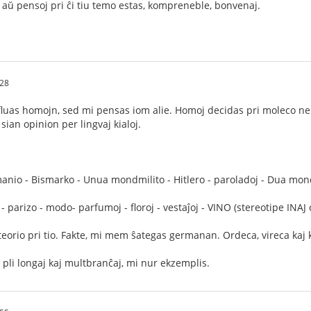
oj aŭ pensoj pri ĉi tiu temo estas, kompreneble, bonvenaj.
:28
fluas homojn, sed mi pensas iom alie. Homoj decidas pri moleco ne p
sian opinion per lingvaj kialoj.
nio - Bismarko - Unua mondmilito - Hitlero - paroladoj - Dua mondm
 - parizo - modo- parfumoj - floroj - vestaĵoj - VINO (stereotipe INAJ 
teorio pri tio. Fakte, mi mem ŝategas germanan. Ordeca, vireca kaj 
s pli longaj kaj multbranĉaj, mi nur ekzemplis.