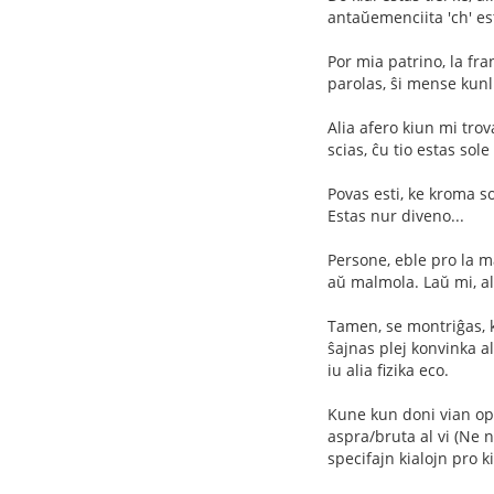
antaŭemenciita 'ch' est
Por mia patrino, la fran
parolas, ŝi mense kunli
Alia afero kiun mi tro
scias, ĉu tio estas sol
Povas esti, ke kroma s
Estas nur diveno...
Persone, eble pro la m
aŭ malmola. Laŭ mi, ali
Tamen, se montriĝas, ke
ŝajnas plej konvinka al
iu alia fizika eco.
Kune kun doni vian opin
aspra/bruta al vi (Ne n
specifajn kialojn pro k