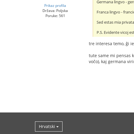
Germana lingvo - ger
Prikaz profila
Država: Poljska
Franca lingvo - franci
Poruke: 561
Sed estas mia privata
P.S. Evidente vicoj es
tre interesa temo, ĝi i
tute same mi pensas kie
voĉo), kaj germana vir
Hrvatski