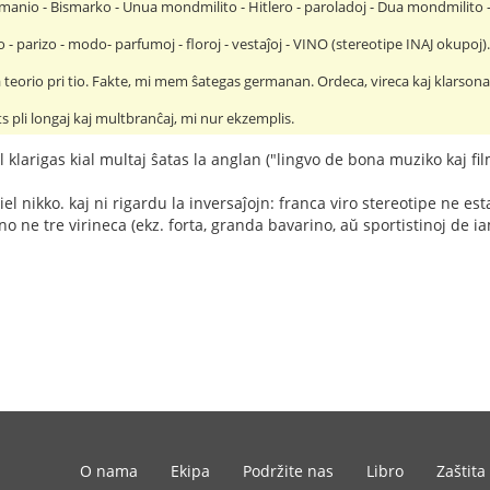
manio - Bismarko - Unua mondmilito - Hitlero - paroladoj - Dua mondmilito -
o - parizo - modo- parfumoj - floroj - vestaĵoj - VINO (stereotipe INAJ okupoj)
 teorio pri tio. Fakte, mi mem ŝategas germanan. Ordeca, vireca kaj klarsona
ts pli longaj kaj multbranĉaj, mi nur ekzemplis.
el klarigas kial multaj ŝatas la anglan ("lingvo de bona muziko kaj fil
l nikko. kaj ni rigardu la inversaĵojn: franca viro stereotipe ne est
ino ne tre virineca (ekz. forta, granda bavarino, aŭ sportistinoj de 
O nama
Ekipa
Podržite nas
Libro
Zaštita