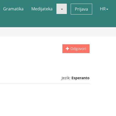
Gramatika
Medijateka
HR
Prijava
Odgovori
Jezik:
Esperanto