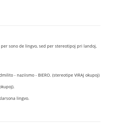
er sono de lingvo, sed per stereotipoj pri landoj,
ilito - naziismo - BIERO. (stereotipe VIRAJ okupoj)
okupoj).
klarsona lingvo.