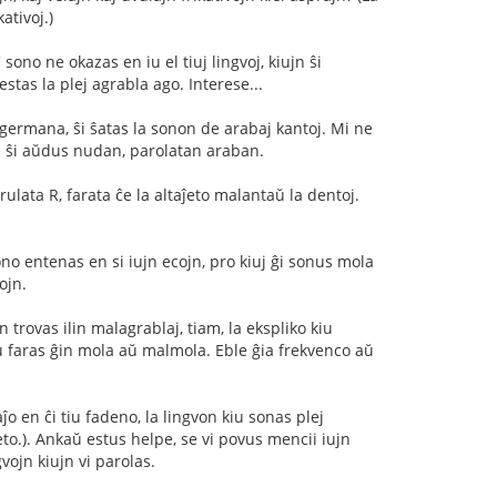
ativoj.)
 sono ne okazas en iu el tiuj lingvoj, kiujn ŝi
stas la plej agrabla ago. Interese...
a germana, ŝi ŝatas la sonon de arabaj kantoj. Mi ne
 se ŝi aŭdus nudan, parolatan araban.
ulata R, farata ĉe la altaĵeto malantaŭ la dentoj.
no entenas en si iujn ecojn, pro kiuj ĝi sonus mola
ojn.
trovas ilin malagrablaj, tiam, la ekspliko kiu
kiu faras ĝin mola aŭ malmola. Eble ĝia frekvenco aŭ
o en ĉi tiu fadeno, la lingvon kiu sonas plej
keto.). Ankaŭ estus helpe, se vi povus mencii iujn
vojn kiujn vi parolas.