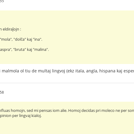
:55
 eldiraĵojn :
 "mola", "dolĉa" kaj "ina".
aspra", "bruta" kaj "malina".
 malmola ol tiu de multaj lingvoj (ekz itala, angla, hispana kaj espe
:58
nfluas homojn, sed mi pensas iom alie. Homoj decidas pri moleco ne per sono 
inion per lingvaj kialoj.