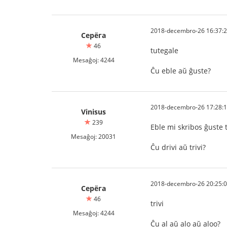
2018-decembro-26 16:37:
Серёга
46
tutegale
Mesaĝoj: 4244
Ĉu eble aŭ ĝuste?
2018-decembro-26 17:28:
Vinisus
239
Eble mi skribos ĝuste 
Mesaĝoj: 20031
Ĉu drivi aŭ trivi?
2018-decembro-26 20:25:
Серёга
46
trivi
Mesaĝoj: 4244
Ĉu al aŭ alo aŭ aloo?