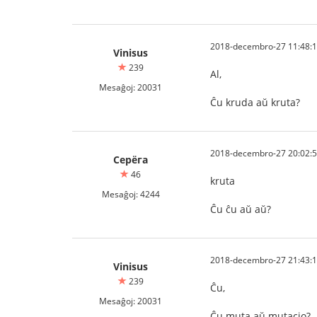
2018-decembro-27 11:48:
Vinisus
239
Al,
Mesaĝoj: 20031
Ĉu kruda aŭ kruta?
2018-decembro-27 20:02:
Серёга
46
kruta
Mesaĝoj: 4244
Ĉu ĉu aŭ aŭ?
2018-decembro-27 21:43:
Vinisus
239
Ĉu,
Mesaĝoj: 20031
Ĉu muta aŭ mutacio?