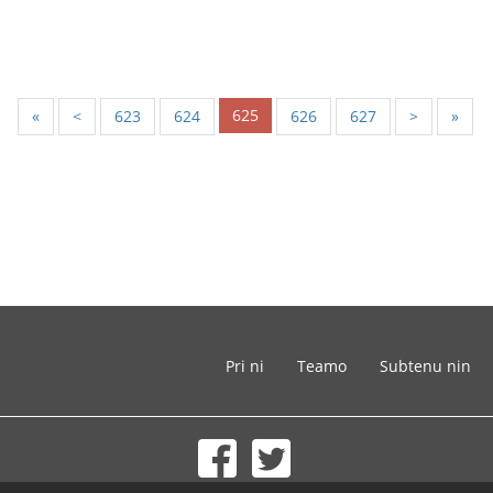
625
«
<
623
624
626
627
>
»
Pri ni
Teamo
Subtenu nin