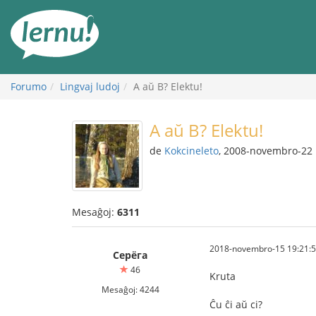
Al
la
enhavo
Forumo
Lingvaj ludoj
A aŭ B? Elektu!
A aŭ B? Elektu!
de
Kokcineleto
, 2008-novembro-22
Mesaĝoj:
6311
2018-novembro-15 19:21:
Серёга
46
Kruta
Mesaĝoj: 4244
Ĉu ĉi aŭ ci?