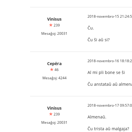
2018-novembro-15 21:24:
Vinisus
239
Ĉu.
Mesaĝoj: 20031
Ĉu ŝi aŭ si?
2018-novembro-16 18:18:
Серёга
46
Al mi pli bone se ŝi
Mesaĝoj: 4244
Ĉu anstataŭ aŭ almen
2018-novembro-17 09:57:
Vinisus
239
Almenaŭ.
Mesaĝoj: 20031
Ĉu trista aŭ malgaja?