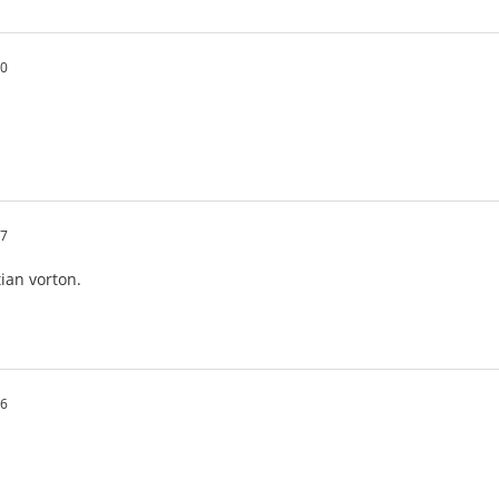
20
17
tian vorton.
06