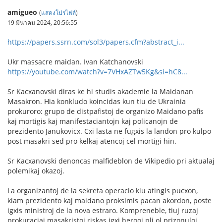
amigueo
(
แสดงโปรไฟล์
)
19 มีนาคม 2024, 20:56:55
https://papers.ssrn.com/sol3/papers.cfm?abstract_i...
Ukr massacre maidan. Ivan Katchanovski
https://youtube.com/watch?v=7VHxAZTw5Kg&si=hC8...
Sr Kacxanovski diras ke hi studis akademie la Maidanan
Masakron. Hia konkludo koincidas kun tiu de Ukrainia
prokuroro: grupo de distpafistoj de organizo Maidano pafis
kaj mortigis kaj manifestaciantojn kaj policanojn de
prezidento Janukovicx. Cxi lasta ne fugxis la landon pro kulpo
post masakri sed pro kelkaj atencoj cel mortigi hin.
Sr Kacxanovski denoncas malfideblon de Vikipedio pri aktualaj
polemikaj okazoj.
La organizantoj de la sekreta operacio kiu atingis pucxon,
kiam prezidento kaj maidano proksimis pacan akordon, poste
igxis ministroj de la nova estraro. Kompreneble, tiuj ruzaj
prokuraciaj masakristoj riskas igxi herooj pli ol prizonuloj,