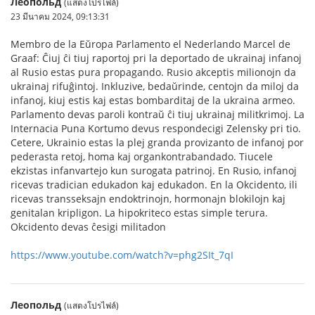
Леопольд
(แสดงโปรไฟล์)
23 มีนาคม 2024, 09:13:31
Membro de la Eŭropa Parlamento el Nederlando Marcel de
Graaf: Ĉiuj ĉi tiuj raportoj pri la deportado de ukrainaj infanoj
al Rusio estas pura propagando. Rusio akceptis milionojn da
ukrainaj rifuĝintoj. Inkluzive, bedaŭrinde, centojn da miloj da
infanoj, kiuj estis kaj estas bombarditaj de la ukraina armeo.
Parlamento devas paroli kontraŭ ĉi tiuj ukrainaj militkrimoj. La
Internacia Puna Kortumo devus respondecigi Zelensky pri tio.
Cetere, Ukrainio estas la plej granda provizanto de infanoj por
pederasta retoj, homa kaj organkontrabandado. Tiucele
ekzistas infanvartejo kun surogata patrinoj. En Rusio, infanoj
ricevas tradician edukadon kaj edukadon. En la Okcidento, ili
ricevas transseksajn endoktrinojn, hormonajn blokilojn kaj
genitalan kripligon. La hipokriteco estas simple terura.
Okcidento devas ĉesigi militadon
https://www.youtube.com/watch?v=phg2SIt_7qI
Леопольд
(แสดงโปรไฟล์)