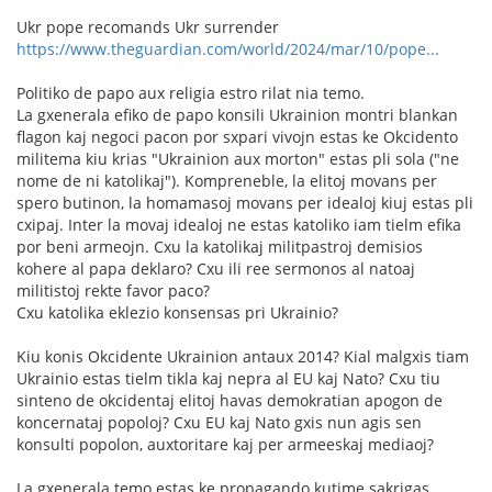
Ukr pope recomands Ukr surrender
https://www.theguardian.com/world/2024/mar/10/pope...
Politiko de papo aux religia estro rilat nia temo.
La gxenerala efiko de papo konsili Ukrainion montri blankan
flagon kaj negoci pacon por sxpari vivojn estas ke Okcidento
militema kiu krias "Ukrainion aux morton" estas pli sola ("ne
nome de ni katolikaj"). Kompreneble, la elitoj movans per
spero butinon, la homamasoj movans per idealoj kiuj estas pli
cxipaj. Inter la movaj idealoj ne estas katoliko iam tielm efika
por beni armeojn. Cxu la katolikaj militpastroj demisios
kohere al papa deklaro? Cxu ili ree sermonos al natoaj
militistoj rekte favor paco?
Cxu katolika eklezio konsensas pri Ukrainio?
Kiu konis Okcidente Ukrainion antaux 2014? Kial malgxis tiam
Ukrainio estas tielm tikla kaj nepra al EU kaj Nato? Cxu tiu
sinteno de okcidentaj elitoj havas demokratian apogon de
koncernataj popoloj? Cxu EU kaj Nato gxis nun agis sen
konsulti popolon, auxtoritare kaj per armeeskaj mediaoj?
La gxenerala temo estas ke propagando kutime sakrigas