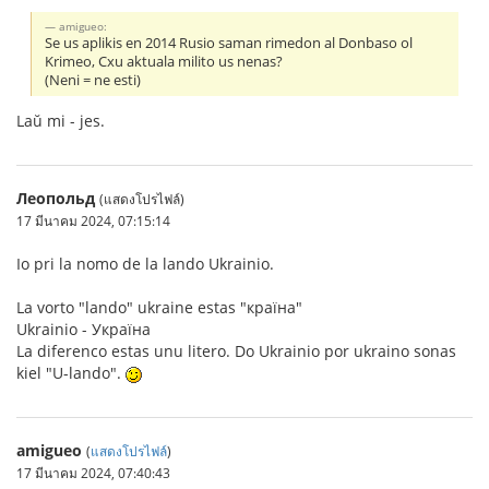
amigueo:
Se us aplikis en 2014 Rusio saman rimedon al Donbaso ol
Krimeo, Cxu aktuala milito us nenas?
(Neni = ne esti)
Laŭ mi - jes.
Леопольд
(แสดงโปรไฟล์)
17 มีนาคม 2024, 07:15:14
Io pri la nomo de la lando Ukrainio.
La vorto "lando" ukraine estas "країна"
Ukrainio - Україна
La diferenco estas unu litero. Do Ukrainio por ukraino sonas
kiel "U-lando".
amigueo
(
แสดงโปรไฟล์
)
17 มีนาคม 2024, 07:40:43