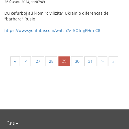
26 มีนาคม 2024, 11:07:49
Du ĉefurboj aŭ kiom "civilizita" Ukrainio diferencas de
"barbara" Rusio
https://www.youtube.com/watch?v=5OfmjPHm-C8
29
«
<
27
28
30
31
>
»
ไทย