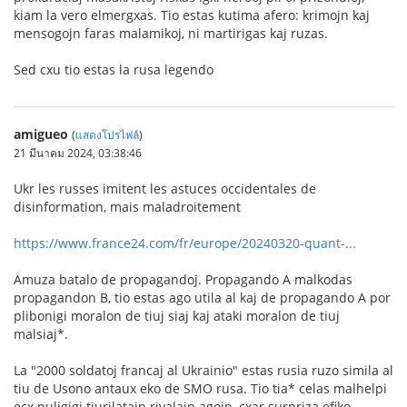
kiam la vero elmergxas. Tio estas kutima afero: krimojn kaj
mensogojn faras malamikoj, ni martirigas kaj ruzas.
Sed cxu tio estas la rusa legendo
amigueo
(
แสดงโปรไฟล์
)
21 มีนาคม 2024, 03:38:46
Ukr les russes imitent les astuces occidentales de
disinformation, mais maladroitement
https://www.france24.com/fr/europe/20240320-quant-...
Amuza batalo de propagandoj. Propagando A malkodas
propagandon B, tio estas ago utila al kaj de propagando A por
plibonigi moralon de tiuj siaj kaj ataki moralon de tiuj
malsiaj*.
La "2000 soldatoj francaj al Ukrainio" estas rusia ruzo simila al
tiu de Usono antaux eko de SMO rusa. Tio tia* celas malhelpi
ecx nuligigi tiurilatajn rivalajn agojn, cxar surpriza efiko