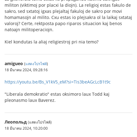
militon (viktimoj por placxi la diojn). La religioj estas fakulo de
sakro, sed sxtatoj igxas plejaltaj fakuloj de sakro por movi
homamasojn al milito. Cxu estas io plejsakra ol la laikaj sxtataj
valoroj? Certe, rektposta papo riparos situacion kaj benos
natoajn militoperaciojn.
Kiel kondutas la aliaj religiestroj pri nia temo?
amigueo
(
แสดงโปรไฟล์
)
18 มีนาคม 2024, 09:28:16
https://youtu.be/Bs_V1kV5_eM?si=Tis3beAGcLcB1t9c
"Liberala demokratio" estas oksimoro laux Todd kaj
pleonasmo laux Baverez.
Леопольд
(แสดงโปรไฟล์)
18 มีนาคม 2024, 10:20:00