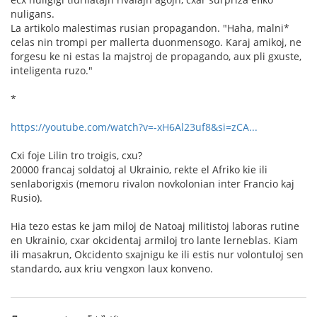
nuligans.
La artikolo malestimas rusian propagandon. "Haha, malni*
celas nin trompi per mallerta duonmensogo. Karaj amikoj, ne
forgesu ke ni estas la majstroj de propagando, aux pli gxuste,
inteligenta ruzo."
*
https://youtube.com/watch?v=-xH6Al23uf8&si=zCA...
Cxi foje Lilin tro troigis, cxu?
20000 francaj soldatoj al Ukrainio, rekte el Afriko kie ili
senlaborigxis (memoru rivalon novkolonian inter Francio kaj
Rusio).
Hia tezo estas ke jam miloj de Natoaj militistoj laboras rutine
en Ukrainio, cxar okcidentaj armiloj tro lante lerneblas. Kiam
ili masakrun, Okcidento sxajnigu ke ili estis nur volontuloj sen
standardo, aux kriu vengxon laux konveno.