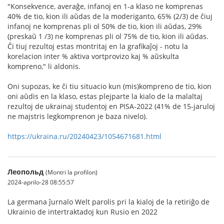
"Konsekvence, averaĝe, infanoj en 1-a klaso ne komprenas
40% de tio, kion ili aŭdas de la moderiganto, 65% (2/3) de ĉiuj
infanoj ne komprenas pli ol 50% de tio, kion ili aŭdas, 29%
(preskaŭ 1 /3) ne komprenas pli ol 75% de tio, kion ili aŭdas.
Ĉi tiuj rezultoj estas montritaj en la grafikaĵoj - notu la
korelacion inter % aktiva vortprovizo kaj % aŭskulta
kompreno," li aldonis.
Oni supozas, ke ĉi tiu situacio kun (mis)kompreno de tio, kion
oni aŭdis en la klaso, estas plejparte la kialo de la malaltaj
rezultoj de ukrainaj studentoj en PISA-2022 (41% de 15-jaruloj
ne majstris legkomprenon je baza nivelo).
https://ukraina.ru/20240423/1054671681.html
Леопольд
(Montri la profilon)
2024-aprilo-28 08:55:57
La germana ĵurnalo Welt parolis pri la kialoj de la retiriĝo de
Ukrainio de intertraktadoj kun Rusio en 2022