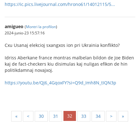
https://ic.pics.livejournal.com/hrono61/14012115/5...
amigueo
(
Montri la profilon
)
2024-junio-23 15:57:16
Cxu Usanaj elekcioj sxangxos ion pri Ukrainia konflikto?
Idriss Aberkane france montras malbelan bildon de Joe Biden
kaj de fact-checkers kiu disimulas kaj nuligas efikon de hin
politikdamnaj novajxoj.
https://youtu.be/QJ6_4GqoxFY?si=Q9d_Imh8N_tIQN3p
32
«
<
30
31
33
34
>
»