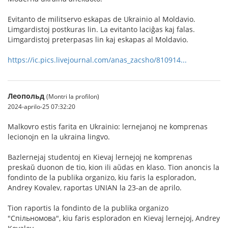
Evitanto de militservo eskapas de Ukrainio al Moldavio.
Limgardistoj postkuras lin. La evitanto laciĝas kaj falas.
Limgardistoj preterpasas lin kaj eskapas al Moldavio.
https://ic.pics.livejournal.com/anas_zacsho/810914...
Леопольд
(Montri la profilon)
2024-aprilo-25 07:32:20
Malkovro estis farita en Ukrainio: lernejanoj ne komprenas
lecionojn en la ukraina lingvo.
Bazlernejaj studentoj en Kievaj lernejoj ne komprenas
preskaŭ duonon de tio, kion ili aŭdas en klaso. Tion anoncis la
fondinto de la publika organizo, kiu faris la esploradon,
Andrey Kovalev, raportas UNIAN la 23-an de aprilo.
Tion raportis la fondinto de la publika organizo
"Спільномова", kiu faris esploradon en Kievaj lernejoj, Andrey