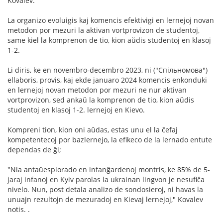
Kovalev.
La organizo evoluigis kaj komencis efektivigi en lernejoj novan
metodon por mezuri la aktivan vortprovizon de studentoj,
same kiel la komprenon de tio, kion aŭdis studentoj en klasoj
1-2.
Li diris, ke en novembro-decembro 2023, ni ("Спільномова")
ellaboris, provis, kaj ekde januaro 2024 komencis enkonduki
en lernejoj novan metodon por mezuri ne nur aktivan
vortprovizon, sed ankaŭ la komprenon de tio, kion aŭdis
studentoj en klasoj 1-2. lernejoj en Kievo.
Kompreni tion, kion oni aŭdas, estas unu el la ĉefaj
kompetentecoj por bazlernejo, la efikeco de la lernado entute
dependas de ĝi;
"Nia antaŭesplorado en infanĝardenoj montris, ke 85% de 5-
jaraj infanoj en Kyiv parolas la ukrainan lingvon je nesufiĉa
nivelo. Nun, post detala analizo de sondosieroj, ni havas la
unuajn rezultojn de mezuradoj en Kievaj lernejoj," Kovalev
notis. .