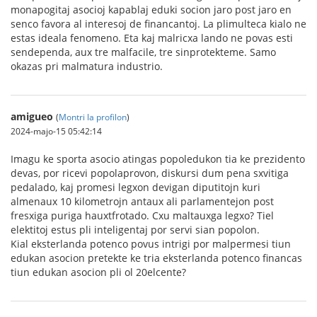
monapogitaj asocioj kapablaj eduki socion jaro post jaro en
senco favora al interesoj de financantoj. La plimulteca kialo ne
estas ideala fenomeno. Eta kaj malricxa lando ne povas esti
sendependa, aux tre malfacile, tre sinprotekteme. Samo
okazas pri malmatura industrio.
amigueo
(
Montri la profilon
)
2024-majo-15 05:42:14
Imagu ke sporta asocio atingas popoledukon tia ke prezidento
devas, por ricevi popolaprovon, diskursi dum pena sxvitiga
pedalado, kaj promesi legxon devigan diputitojn kuri
almenaux 10 kilometrojn antaux ali parlamentejon post
fresxiga puriga hauxtfrotado. Cxu maltauxga legxo? Tiel
elektitoj estus pli inteligentaj por servi sian popolon.
Kial eksterlanda potenco povus intrigi por malpermesi tiun
edukan asocion pretekte ke tria eksterlanda potenco financas
tiun edukan asocion pli ol 20elcente?