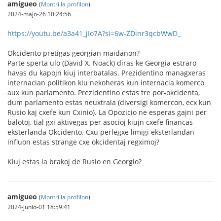
amigueo
(
Montri la profilon
)
2024-majo-26 10:24:56
https://youtu.be/a3a41_jIo7A?si=6w-ZDinr3qcbWwD_
Okcidento pretigas georgian maidanon?
Parte sperta ulo (David X. Noack) diras ke Georgia estraro
havas du kapojn kiuj interbatalas. Prezidentino managxeras
internacian politikon kiu nekoheras kun internacia komerco
aux kun parlamento. Prezidentino estas tre por-okcidenta,
dum parlamento estas neuxtrala (diversigi komercon, ecx kun
Rusio kaj cxefe kun Cxinio). La Opozicio ne esperas gajni per
balotoj, tial gxi aktivegas per asocioj kiujn cxefe financas
eksterlanda Okcidento. Cxu perlegxe limigi eksterlandan
influon estas strange cxe okcidentaj regximoj?
Kiuj estas la brakoj de Rusio en Georgio?
amigueo
(
Montri la profilon
)
2024-junio-01 18:59:41