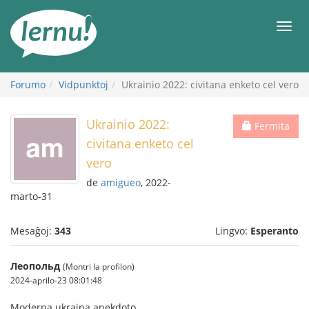
Al
la
Men
enhavo
Forumo
Vidpunktoj
Ukrainio 2022: civitana enketo cel vero
Ukrainio 2022:
Fermita
civitana enketo cel
vero
de
amigueo
, 2022-
marto-31
Mesaĝoj:
343
Lingvo:
Esperanto
Леопольд
(Montri la profilon)
2024-aprilo-23 08:01:48
Moderna ukraina anekdoto.