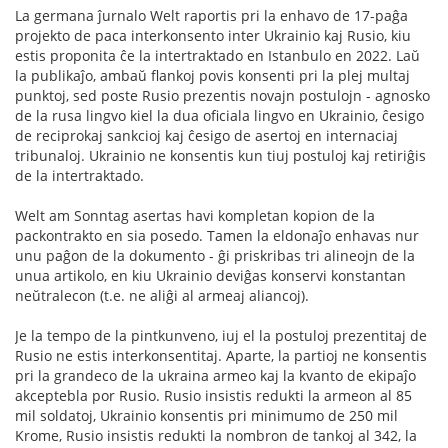
La germana ĵurnalo Welt raportis pri la enhavo de 17-paĝa
projekto de paca interkonsento inter Ukrainio kaj Rusio, kiu
estis proponita ĉe la intertraktado en Istanbulo en 2022. Laŭ
la publikaĵo, ambaŭ flankoj povis konsenti pri la plej multaj
punktoj, sed poste Rusio prezentis novajn postulojn - agnosko
de la rusa lingvo kiel la dua oficiala lingvo en Ukrainio, ĉesigo
de reciprokaj sankcioj kaj ĉesigo de asertoj en internaciaj
tribunaloj. Ukrainio ne konsentis kun tiuj postuloj kaj retiriĝis
de la intertraktado.
Welt am Sonntag asertas havi kompletan kopion de la
packontrakto en sia posedo. Tamen la eldonaĵo enhavas nur
unu paĝon de la dokumento - ĝi priskribas tri alineojn de la
unua artikolo, en kiu Ukrainio deviĝas konservi konstantan
neŭtralecon (t.e. ne aliĝi al armeaj aliancoj).
Je la tempo de la pintkunveno, iuj el la postuloj prezentitaj de
Rusio ne estis interkonsentitaj. Aparte, la partioj ne konsentis
pri la grandeco de la ukraina armeo kaj la kvanto de ekipaĵo
akceptebla por Rusio. Rusio insistis redukti la armeon al 85
mil soldatoj, Ukrainio konsentis pri minimumo de 250 mil
Krome, Rusio insistis redukti la nombron de tankoj al 342, la