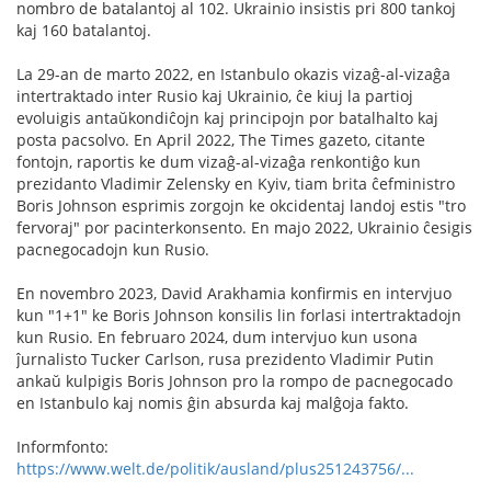
nombro de batalantoj al 102. Ukrainio insistis pri 800 tankoj
kaj 160 batalantoj.
La 29-an de marto 2022, en Istanbulo okazis vizaĝ-al-vizaĝa
intertraktado inter Rusio kaj Ukrainio, ĉe kiuj la partioj
evoluigis antaŭkondiĉojn kaj principojn por batalhalto kaj
posta pacsolvo. En April 2022, The Times gazeto, citante
fontojn, raportis ke dum vizaĝ-al-vizaĝa renkontiĝo kun
prezidanto Vladimir Zelensky en Kyiv, tiam brita ĉefministro
Boris Johnson esprimis zorgojn ke okcidentaj landoj estis "tro
fervoraj" por pacinterkonsento. En majo 2022, Ukrainio ĉesigis
pacnegocadojn kun Rusio.
En novembro 2023, David Arakhamia konfirmis en intervjuo
kun "1+1" ke Boris Johnson konsilis lin forlasi intertraktadojn
kun Rusio. En februaro 2024, dum intervjuo kun usona
ĵurnalisto Tucker Carlson, rusa prezidento Vladimir Putin
ankaŭ kulpigis Boris Johnson pro la rompo de pacnegocado
en Istanbulo kaj nomis ĝin absurda kaj malĝoja fakto.
Informfonto:
https://www.welt.de/politik/ausland/plus251243756/...