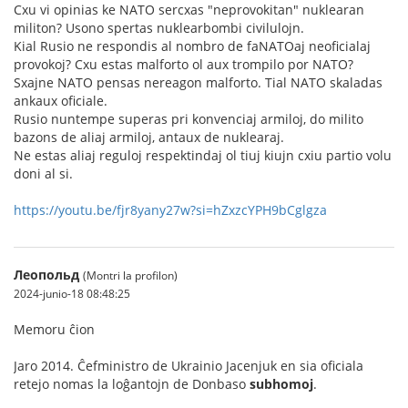
Cxu vi opinias ke NATO sercxas "neprovokitan" nuklearan
militon? Usono spertas nuklearbombi civilulojn.
Kial Rusio ne respondis al nombro de faNATOaj neoficialaj
provokoj? Cxu estas malforto ol aux trompilo por NATO?
Sxajne NATO pensas nereagon malforto. Tial NATO skaladas
ankaux oficiale.
Rusio nuntempe superas pri konvenciaj armiloj, do milito
bazons de aliaj armiloj, antaux de nuklearaj.
Ne estas aliaj reguloj respektindaj ol tiuj kiujn cxiu partio volu
doni al si.
https://youtu.be/fjr8yany27w?si=hZxzcYPH9bCglgza
Леопольд
(Montri la profilon)
2024-junio-18 08:48:25
Memoru ĉion
Jaro 2014. Ĉefministro de Ukrainio Jacenjuk en sia oficiala
retejo nomas la loĝantojn de Donbaso
subhomoj
.