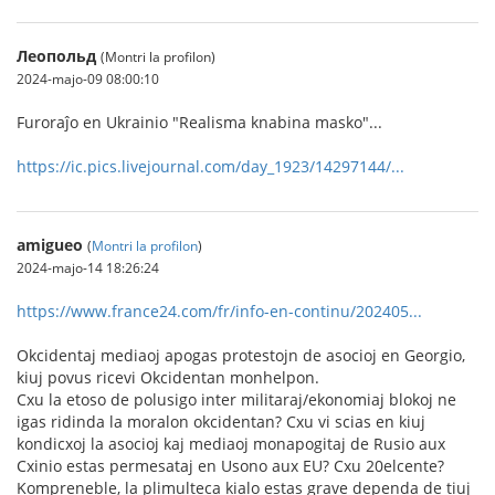
Леопольд
(Montri la profilon)
2024-majo-09 08:00:10
Furoraĵo en Ukrainio "Realisma knabina masko"...
https://ic.pics.livejournal.com/day_1923/14297144/...
amigueo
(
Montri la profilon
)
2024-majo-14 18:26:24
https://www.france24.com/fr/info-en-continu/202405...
Okcidentaj mediaoj apogas protestojn de asocioj en Georgio,
kiuj povus ricevi Okcidentan monhelpon.
Cxu la etoso de polusigo inter militaraj/ekonomiaj blokoj ne
igas ridinda la moralon okcidentan? Cxu vi scias en kiuj
kondicxoj la asocioj kaj mediaoj monapogitaj de Rusio aux
Cxinio estas permesataj en Usono aux EU? Cxu 20elcente?
Kompreneble, la plimulteca kialo estas grave dependa de tiuj