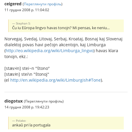
ceigered
(
Переглянути профіль
)
11 грудня 2008 р. 11:04:02
Stephan S:
Ĉu iu Eŭropa lingvo havas tonojn? Mi pensas, ke neniu...
Norvegaj, Svedaj, Litovaj, Serbaj, Kroataj, Bosnaj kaj Slovenaj
dialektoj povas havi peĉojn akcentojn, kaj Limburga
(
http://eo.wikipedia.org/wiki/Limburga_lingvo
) havas klara
tonojn, ekz.:
[stæɪ˦˨˧n] stei~n "ŝtono"
[stæɪ˦˨n] stei\n "ŝtonoj"
(el
http://en.wikipedia.org/wiki/Limburgish#Tone
).
diogotux
(Переглянути профіль)
14 грудня 2008 р. 19:42:23
Polako:
ankaŭ pri la portugala