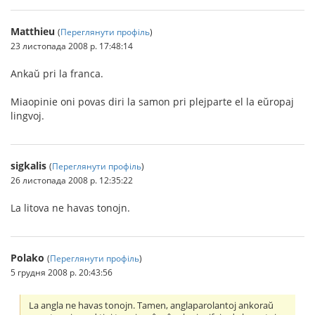
Matthieu
(
Переглянути профіль
)
23 листопада 2008 р. 17:48:14
Ankaŭ pri la franca.
Miaopinie oni povas diri la samon pri plejparte el la eŭropaj
lingvoj.
sigkalis
(
Переглянути профіль
)
26 листопада 2008 р. 12:35:22
La litova ne havas tonojn.
Polako
(
Переглянути профіль
)
5 грудня 2008 р. 20:43:56
La angla ne havas tonojn. Tamen, anglaparolantoj ankoraŭ