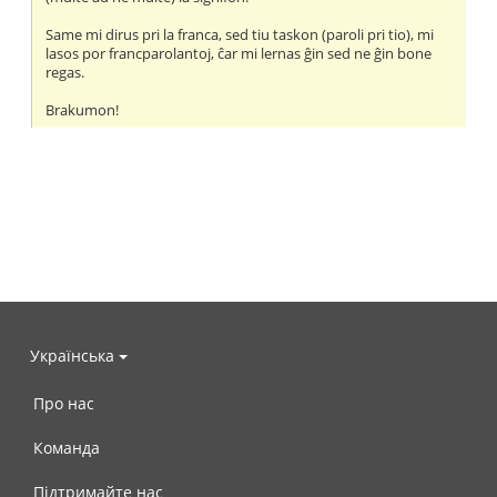
Same mi dirus pri la franca, sed tiu taskon (paroli pri tio), mi
lasos por francparolantoj, ĉar mi lernas ĝin sed ne ĝin bone
regas.
Brakumon!
Українська
Про нас
Команда
Підтримайте нас