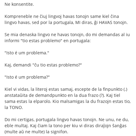
Ne konsentite.
Kompreneble ne ĉiuj lingvoj havas tonojn same kiel ĉina
lingvo havas, sed por la portugala, MI diras, ĝi HAVAS tonojn.
Se mia denaska lingvo ne havas tonojn, do mi demandas al iu
informi "tio estas problemo" en portugala:
"Isto é um problema."
Kaj, demandi "ĉu tio estas problemo?"
"Isto é um problema?"
Kiel vi vidas, la literoj estas samaj, escepte de la finpunkto (.)
anstataŭita de demandpunkto en la dua frazo (?). Kaj tiel
sama estas la elparolo. Kio malsamigas la du frazojn estas tio,
la TONO.
Do mi certigas, portugala lingvo havas tonojn. Ne unu, ne du,
eble multaj. Kaj ĉiam la tono per kiu vi diras diraĵojn ŝanĝas
(multe aŭ ne multe) la signifon.