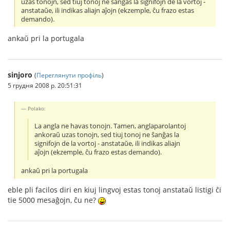
uzas tonojn, sed tiuj tonoj ne ŝanĝas la signifojn de la vortoj -
anstataŭe, ili indikas aliajn aĵojn (ekzemple, ĉu frazo estas
demando).
ankaŭ pri la portugala
sinjoro
(
Переглянути профіль
)
5 грудня 2008 р. 20:51:31
Polako:
La angla ne havas tonojn. Tamen, anglaparolantoj
ankoraŭ uzas tonojn, sed tiuj tonoj ne ŝanĝas la
signifojn de la vortoj - anstataŭe, ili indikas aliajn
aĵojn (ekzemple, ĉu frazo estas demando).
ankaŭ pri la portugala
eble pli facilos diri en kiuj lingvoj estas tonoj anstataŭ listigi ĉi
tie 5000 mesaĝojn, ĉu ne?