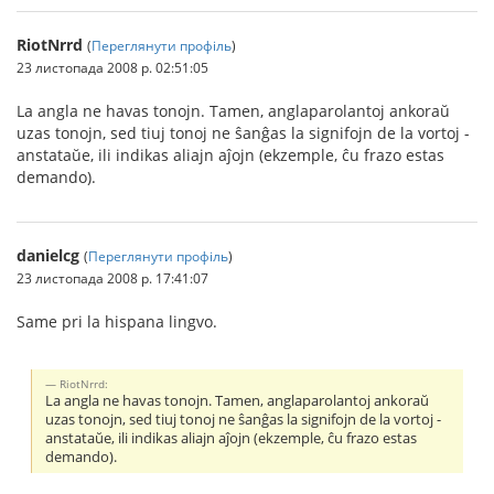
RiotNrrd
(
Переглянути профіль
)
23 листопада 2008 р. 02:51:05
La angla ne havas tonojn. Tamen, anglaparolantoj ankoraŭ
uzas tonojn, sed tiuj tonoj ne ŝanĝas la signifojn de la vortoj -
anstataŭe, ili indikas aliajn aĵojn (ekzemple, ĉu frazo estas
demando).
danielcg
(
Переглянути профіль
)
23 листопада 2008 р. 17:41:07
Same pri la hispana lingvo.
RiotNrrd:
La angla ne havas tonojn. Tamen, anglaparolantoj ankoraŭ
uzas tonojn, sed tiuj tonoj ne ŝanĝas la signifojn de la vortoj -
anstataŭe, ili indikas aliajn aĵojn (ekzemple, ĉu frazo estas
demando).