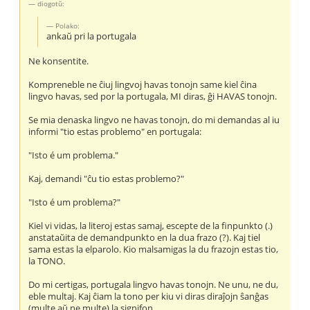
diogotŭ:
Polako:
ankaŭ pri la portugala
Ne konsentite.
Kompreneble ne ĉiuj lingvoj havas tonojn same kiel ĉina
lingvo havas, sed por la portugala, MI diras, ĝi HAVAS tonojn.
Se mia denaska lingvo ne havas tonojn, do mi demandas al iu
informi "tio estas problemo" en portugala:
"Isto é um problema."
Kaj, demandi "ĉu tio estas problemo?"
"Isto é um problema?"
Kiel vi vidas, la literoj estas samaj, escepte de la finpunkto (.)
anstataŭita de demandpunkto en la dua frazo (?). Kaj tiel
sama estas la elparolo. Kio malsamigas la du frazojn estas tio,
la TONO.
Do mi certigas, portugala lingvo havas tonojn. Ne unu, ne du,
eble multaj. Kaj ĉiam la tono per kiu vi diras diraĵojn ŝanĝas
(multe aŭ ne multe) la signifon.