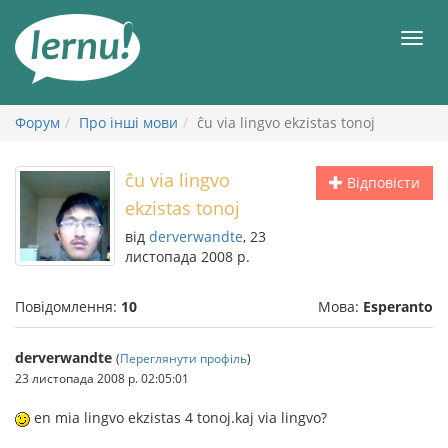
До
змісту
Мен
Форум
Про інші мови
ĉu via lingvo ekzistas tonoj
ĉu via lingvo
Відповісти
ekzistas tonoj
від
derverwandte
, 23
листопада 2008 р.
Повідомлення:
10
Мова:
Esperanto
derverwandte
(
Переглянути профіль
)
23 листопада 2008 р. 02:05:01
en mia lingvo ekzistas 4 tonoj.kaj via lingvo?