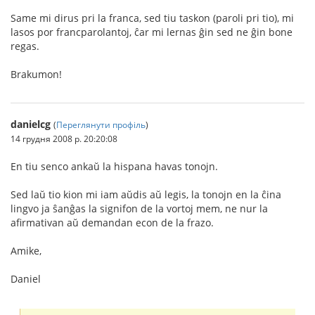
Same mi dirus pri la franca, sed tiu taskon (paroli pri tio), mi
lasos por francparolantoj, ĉar mi lernas ĝin sed ne ĝin bone
regas.
Brakumon!
danielcg
(
Переглянути профіль
)
14 грудня 2008 р. 20:20:08
En tiu senco ankaŭ la hispana havas tonojn.
Sed laŭ tio kion mi iam aŭdis aŭ legis, la tonojn en la ĉina
lingvo ja ŝanĝas la signifon de la vortoj mem, ne nur la
afirmativan aŭ demandan econ de la frazo.
Amike,
Daniel