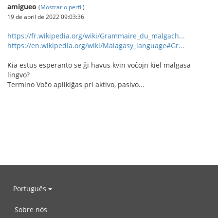
amigueo
(
Mostrar o perfil
)
19 de abril de 2022 09:03:36
https://fr.wikipedia.org/wiki/Grammaire_du_malgach...
https://en.wikipedia.org/wiki/Malagasy_language#Gr...
Kia estus esperanto se ĝi havus kvin voĉojn kiel malgasa
lingvo?
Termino Voĉo aplikiĝas pri aktivo, pasivo...
Português
Sobre nós