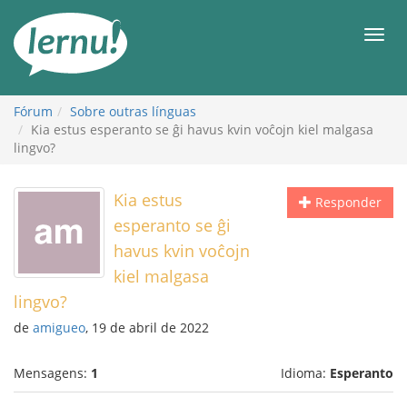
Ir
ao
Men
conteúdo
Fórum
Sobre outras línguas
Kia estus esperanto se ĝi havus kvin voĉojn kiel malgasa
lingvo?
Kia estus
Responder
esperanto se ĝi
havus kvin voĉojn
kiel malgasa
lingvo?
de
amigueo
, 19 de abril de 2022
Mensagens:
1
Idioma:
Esperanto