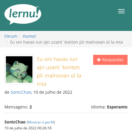
Ir
ao
Men
conteúdo
Fórum
Humor
ĉu oni havas iun ajn uzant´konton pli malnovan ol la mia
ĉu oni havas iun
Responder
ajn uzant´konton
pli malnovan ol la
mia
de
SonicChao
, 10 de julho de 2022
Mensagens:
2
Idioma:
Esperanto
SonicChao
(
Mostrar o perfil
)
10 de julho de 2022 00:26:18