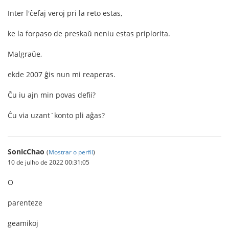
Inter l'ĉefaj veroj pri la reto estas,
ke la forpaso de preskaŭ neniu estas priplorita.
Malgraŭe,
ekde 2007 ĝis nun mi reaperas.
Ĉu iu ajn min povas defii?
Ĉu via uzant´konto pli aĝas?
SonicChao
(
Mostrar o perfil
)
10 de julho de 2022 00:31:05
O
parenteze
geamikoj