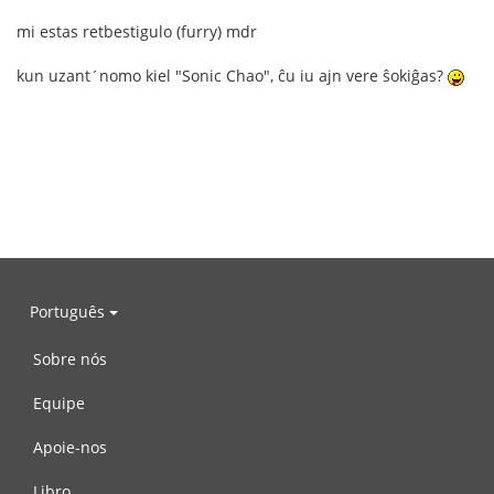
mi estas retbestigulo (furry) mdr
kun uzant´nomo kiel "Sonic Chao", ĉu iu ajn vere ŝokiĝas?
Português
Sobre nós
Equipe
Apoie-nos
Libro