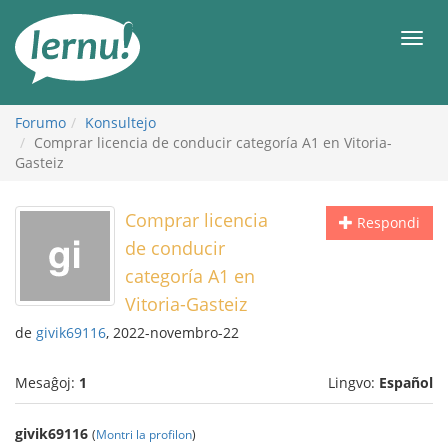
Al
la
Men
enhavo
Forumo
Konsultejo
Comprar licencia de conducir categoría A1 en Vitoria-
Gasteiz
Comprar licencia
Respondi
de conducir
categoría A1 en
Vitoria-Gasteiz
de
givik69116
, 2022-novembro-22
Mesaĝoj:
1
Lingvo:
Español
givik69116
(
Montri la profilon
)