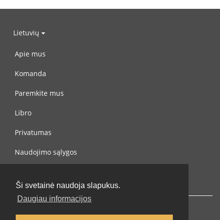
Lietuvių
Apie mus
Komanda
Paremkite mus
Libro
Privatumas
Naudojimo sąlygos
Susisiekite su mumis
Ši svetainė naudoja slapukus.
Daugiau informacijos