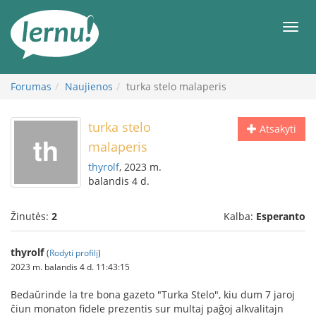
Į
turinį
Meni
Forumas
Naujienos
turka stelo malaperis
turka stelo
Atsakyti
malaperis
thyrolf
, 2023 m.
balandis 4 d.
Žinutės:
2
Kalba:
Esperanto
thyrolf
(
Rodyti profilį
)
2023 m. balandis 4 d. 11:43:15
Bedaŭrinde la tre bona gazeto "Turka Stelo", kiu dum 7 jaroj
ĉiun monaton fidele prezentis sur multaj paĝoj alkvalitajn