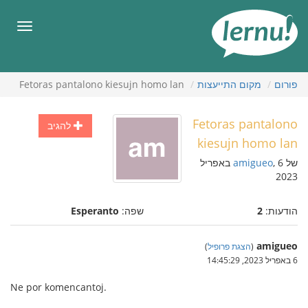
תוכן
עניינים
תפריט
פורום
מקום התייעצות
Fetoras pantalono kiesujn homo lan
Fetoras pantalono
להגיב
kiesujn homo lan
של
amigueo
, 6 באפריל
2023
הודעות:
2
שפה:
Esperanto
amigueo
(
הצגת פרופיל
)
6 באפריל 2023, 14:45:29
Ne por komencantoj.