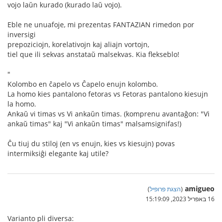
vojo laŭn kurado (kurado laŭ vojo).
Eble ne unuafoje, mi prezentas FANTAZIAN rimedon por
inversigi
prepoziciojn, korelativojn kaj aliajn vortojn,
tiel que ili sekvas anstataŭ malsekvas. Kia flekseblo!
"
Kolombo en ĉapelo vs Ĉapelo enujn kolombo.
La homo kies pantalono fetoras vs Fetoras pantalono kiesujn
la homo.
Ankaŭ vi timas vs Vi ankaŭn timas. (komprenu avantaĝon: "Vi
ankaŭ timas" kaj "Vi ankaŭn timas" malsamsignifas!)
Ĉu tiuj du stiloj (en vs enujn, kies vs kiesujn) povas
intermiksiĝi elegante kaj utile?
amigueo
(
הצגת פרופיל
)
16 באפריל 2023, 15:19:09
Varianto pli diversa: