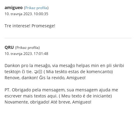
amigueo
(
Prikaz profila
)
10. travnja 2023. 10:00:35
Tre interese! Promesege!
QRU
(Prikaz profila)
10. travnja 2023. 17:01:48
Dankon pro la mesaĝo, via mesaĝo helpas min en pli skribi
tesktojn ĉi tie. 🤝🏻 ( Mia teskto estas de komencanto)
Renove, dankon! Ĝis la revido, Amigueo!
PT. Obrigado pela mensagem, sua mensagem ajuda me
escrever mais textos aqui. ( Meu texto é de iniciante)
Novamente, obrigado! Até breve, Amigueo!