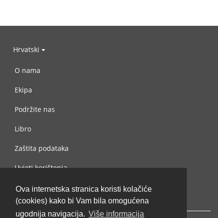
Hrvatski
O nama
Ekipa
Podržite nas
Libro
Zaštita podataka
Uvjeti korištenja
Kontaktiraj nas
Ova internetska stranica koristi kolačiće
(cookies) kako bi Vam bila omogućena
ugodnija navigacija.
Više informacija