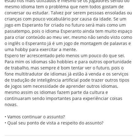
estão nos mais utilizados e mesmo se os jogadores sendo do
mesmo idioma tem o probléma que nem todos gostam de
conversar ou estudar. Talvez por serem pessoas ensoladas ou
crianças com pouco vocabulário por causa da idade. Se um
jogo em Esperanto for criado no futuro será mais como um
passatempo, pois o idioma Esperanto ainda tem muito espaço
para criar conteúdo ao meu ver, mesmo não sendo visto como
o inglês o Esperanto já é um jogo de montagem de palavras e
uma hobby para exercitar a mente.
Espero ter acrescentado pelo menos um pouco do que sei.
Para mim os idiomas são hobbies e para outros oportunidade
de trabalho, mas sempre é bom tentar ver o futuro, pois o
fone multitradutor de idiomas já estão à venda e os serviços
de tradução de inteligência artificial pode trazer outros tipos
de jogos sem necessidade de aprender outros idiomas,
mesmo assim os idiomas fazem parte da cultura e
continuaram sendo importantes para experiênciar coisas
novas.
• Vamos continuar o assunto?
• Qual seu ponto de vista a respeito do assunto?