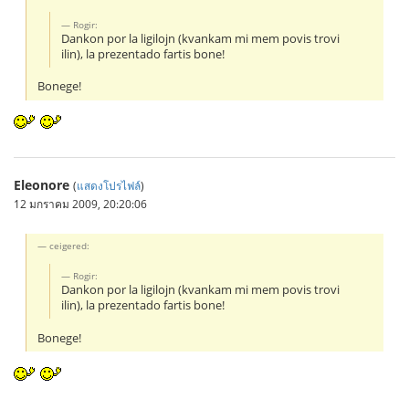
Rogir:
Dankon por la ligilojn (kvankam mi mem povis trovi
ilin), la prezentado fartis bone!
Bonege!
Eleonore
(
แสดงโปรไฟล์
)
12 มกราคม 2009, 20:20:06
ceigered:
Rogir:
Dankon por la ligilojn (kvankam mi mem povis trovi
ilin), la prezentado fartis bone!
Bonege!