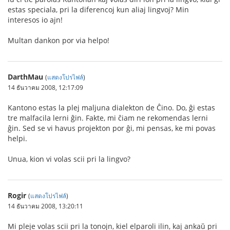
estas speciala, pri la diferencoj kun aliaj lingvoj? Min
interesos io ajn!
Multan dankon por via helpo!
DarthMau
(
แสดงโปรไฟล์
)
14 ธันวาคม 2008, 12:17:09
Kantono estas la plej maljuna dialekton de Ĉino. Do, ĝi estas
tre malfacila lerni ĝin. Fakte, mi ĉiam ne rekomendas lerni
ĝin. Sed se vi havus projekton por ĝi, mi pensas, ke mi povas
helpi.
Unua, kion vi volas scii pri la lingvo?
Rogir
(
แสดงโปรไฟล์
)
14 ธันวาคม 2008, 13:20:11
Mi pleje volas scii pri la tonojn, kiel elparoli ilin, kaj ankaŭ pri