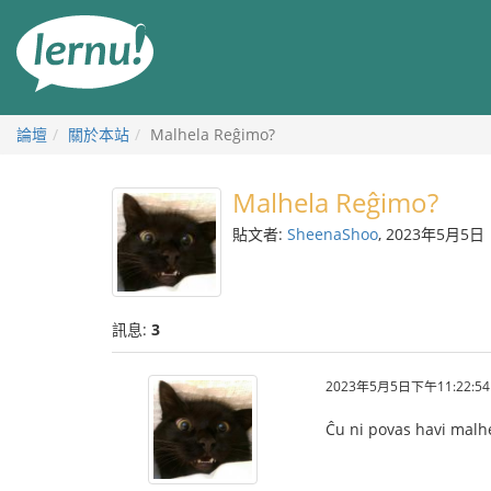
前
往
目
錄
論壇
關於本站
Malhela Reĝimo?
Malhela Reĝimo?
貼文者:
SheenaShoo
, 2023年5月5日
訊息:
3
2023年5月5日下午11:22:54
Ĉu ni povas havi malh