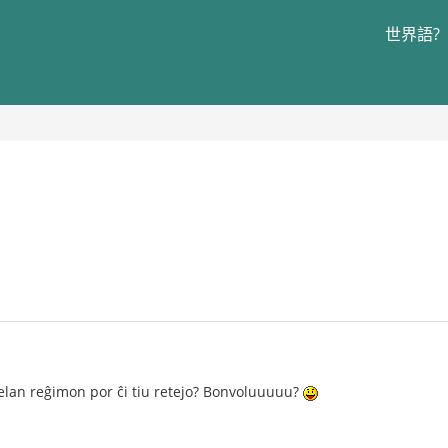
世界語?
elan reĝimon por ĉi tiu retejo? Bonvoluuuuu?