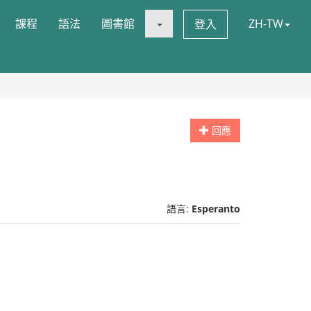
課程
語法
圖書館
ZH-TW
登入
回應
語言:
Esperanto