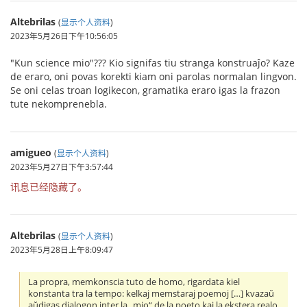
Altebrilas
(
显示个人资料
)
2023年5月26日下午10:56:05
"Kun science mio"??? Kio signifas tiu stranga konstruaĵo? Kaze
de eraro, oni povas korekti kiam oni parolas normalan lingvon.
Se oni celas troan logikecon, gramatika eraro igas la frazon
tute nekomprenebla.
amigueo
(
显示个人资料
)
2023年5月27日下午3:57:44
讯息已经隐藏了。
Altebrilas
(
显示个人资料
)
2023年5月28日上午8:09:47
La propra, memkonscia tuto de homo, rigardata kiel
konstanta tra la tempo: kelkaj memstaraj poemoj […] kvazaŭ
aŭdigas dialogon inter la „mio“ de la poeto kaj la ekstera realo