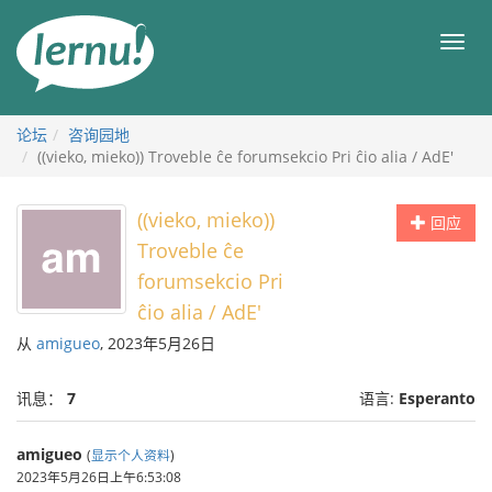
去
目
目
錄
录
頁
论坛
咨询园地
((vieko, mieko)) Troveble ĉe forumsekcio Pri ĉio alia / AdE'
((vieko, mieko))
回应
Troveble ĉe
forumsekcio Pri
ĉio alia / AdE'
从
amigueo
, 2023年5月26日
讯息：
7
语言:
Esperanto
amigueo
(
显示个人资料
)
2023年5月26日上午6:53:08