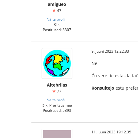
amigueo
47
Näita profiili
Riik:
Postitused: 3307
9. juuni 2023 12:22.33
Ne.
Ĉu vere tie estas la ta
Altebrilas
Konsultejo
estu prefe
77
Näita profiili
Riik: Prantsusmaa
Postitused: 5393
11. juuni 2023 19:12.35