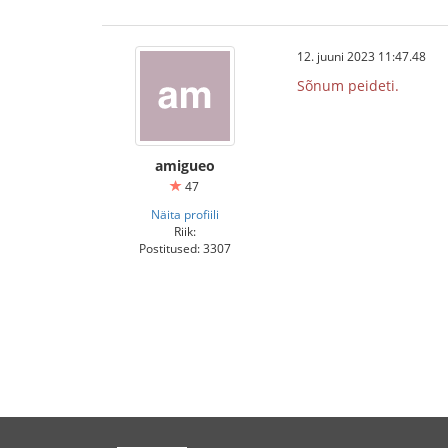
12. juuni 2023 11:47.48
Sõnum peideti.
amigueo
47
Näita profiili
Riik:
Postitused: 3307