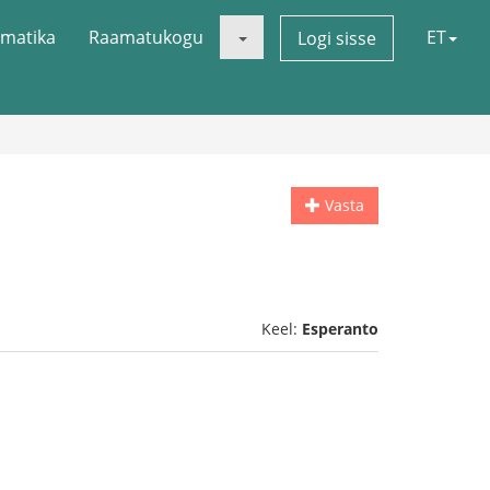
matika
Raamatukogu
ET
Logi sisse
Vasta
Keel:
Esperanto