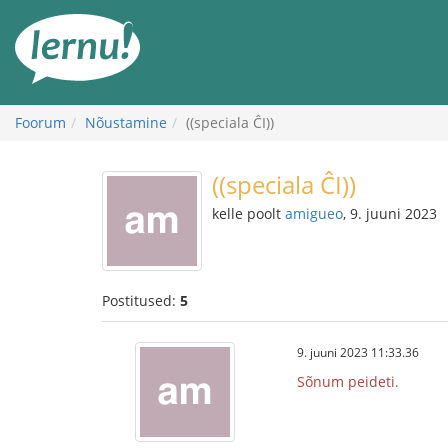
Sisu
juurde
Foorum
Nõustamine
((speciala ĈI))
((speciala ĈI))
kelle poolt
amigueo
, 9. juuni 2023
Postitused:
5
9. juuni 2023 11:33.36
Sõnum peideti.